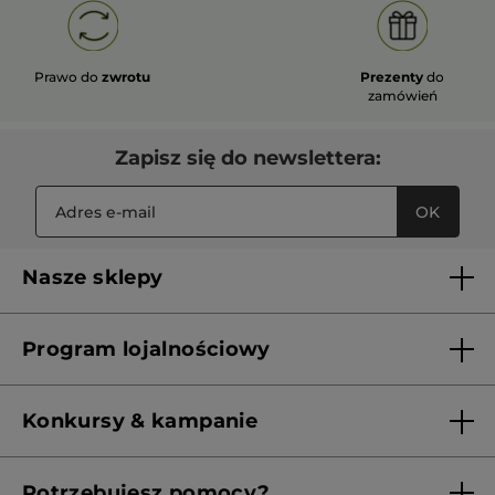
Prawo do
zwrotu
Prezenty
do
zamówień
Zapisz się do newslettera:
OK
Nasze sklepy
Lista sklepów Yves Rocher
Program lojalnościowy
Franczyza
Regulamin programu lojalnościowego
Konkursy & kampanie
Aktualne Warunki Promocji
Potrzebujesz pomocy?