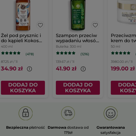
Żel pod prysznic i
Szampon przeciw
Przeciwzm
do kąpieli Kokos
wypadaniu włosów
krem do tw
400 ml
z białym łubinem
dzień
400 ml
Butelka
300 ml
50 ml
(478)
(1216)
87.25 zł / 1l
139.67 zł / 1l
3980.00 zł / 1l
34.90 zł
41.90 zł
199.00 zł
DODAJ DO
DODAJ DO
DODA
KOSZYKA
KOSZYKA
KOSZ
Bezpieczna
płatność
Darmowa
dostawa od
Gwarantowana
179zł
satysfakcja