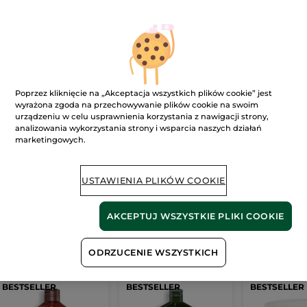
Ups!
Poprzez kliknięcie na „Akceptacja wszystkich plików cookie” jest
wyrażona zgoda na przechowywanie plików cookie na swoim
urządzeniu w celu usprawnienia korzystania z nawigacji strony,
analizowania wykorzystania strony i wsparcia naszych działań
marketingowych.
Strona nie może zostać wyświetlona.
Wygląda na to, że ta strona
już nie istnieje
lub
USTAWIENIA PLIKÓW COOKIE
link jest nieprawidłowy.
AKCEPTUJ WSZYSTKIE PLIKI COOKIE
Nasze
bestsellery
ODRZUCENIE WSZYSTKICH
BESTSELLER
BESTSELLER
BESTSELLER