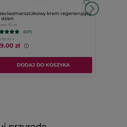
zeciwzmarszczkowy krem regenerujący
Zestaw Lift
 dzień
iczek
50 ml
(637)
.00 zł / 1l
9.00 zł
215.00 zł
DODAJ DO KOSZYKA
D
uj przyrodę