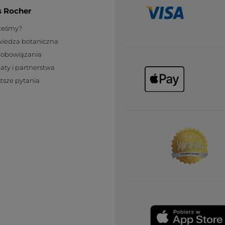
s Rocher
steśmy?
wiedza botaniczna
zobowiązania
katy i partnerstwa
tsze pytania