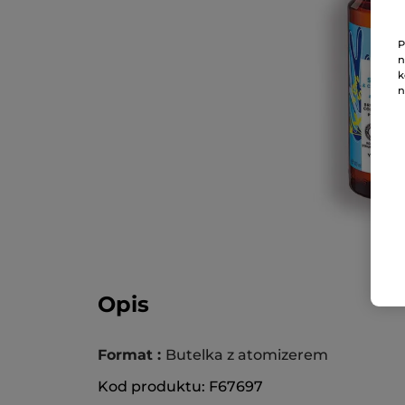
P
n
k
n
Opis
Format :
Butelka z atomizerem
Kod produktu: F67697