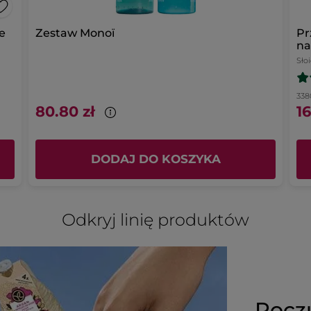
e
Zestaw Monoï
Pr
na
Sło
3380
80.80 zł
16
DODAJ DO KOSZYKA
Odkryj linię produktów
Pocz