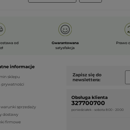
ostawa od
Gwarantowana
Prawo 
zł
satysfakcja
atne informacje
Zapisz się do
min sklepu
newslettera:
a prywatności
Obsługa klienta
327700700
 warunki sprzedaży
poniedziałek - sobota 8:00 - 20:00
y dostawy
ki firmowe