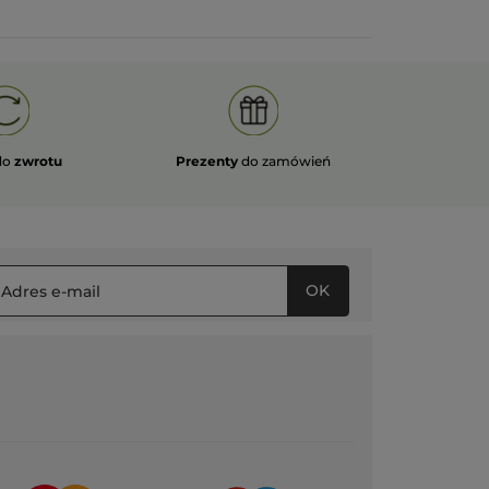
do
zwrotu
Prezenty
do zamówień
OK