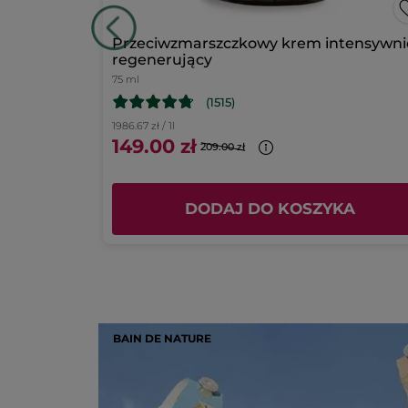
zochem bio
Przeciwzmarszczkowy krem intensywni
regenerujący
75 ml
(1515)
1986.67 zł / 1l
149.00 zł
209.00 zł
KA
DODAJ DO KOSZYKA
BAIN DE NATURE