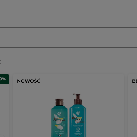
ć
29%
NOWOŚĆ
B