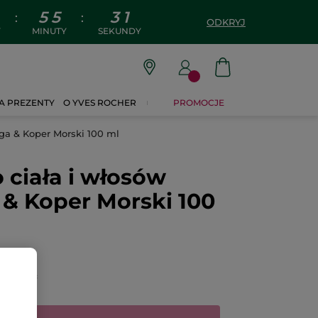
5
5
3
1
:
:
ODKRYJ
Y
MINUTY
SEKUNDY
A PREZENTY
O YVES ROCHER
PROMOCJE
lga & Koper Morski 100 ml
 ciała i włosów
 & Koper Morski 100
CENZJĘ