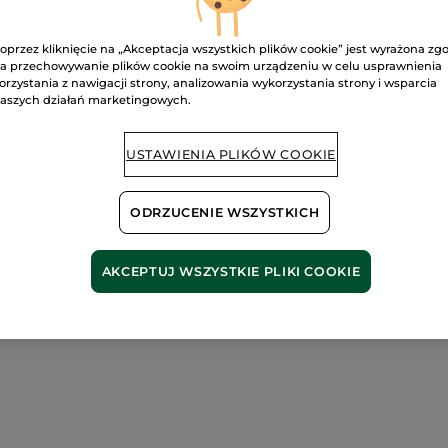
B
oprzez kliknięcie na „Akceptacja wszystkich plików cookie” jest wyrażona zg
a przechowywanie plików cookie na swoim urządzeniu w celu usprawnienia
orzystania z nawigacji strony, analizowania wykorzystania strony i wsparcia
aszych działań marketingowych.
Bezpieczna pł
Satysfakcja al
USTAWIENIA PLIKÓW COOKIE
Darmowa wysyłka
DOWIEDZ SIĘ W
ODRZUCENIE WSZYSTKICH
AKCEPTUJ WSZYSTKIE PLIKI COOKIE