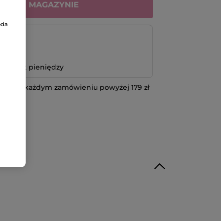
RAK W MAGAZYNIE
oda
atność
bo zwrot pieniędzy
 przy każdym zamówieniu powyżej 179 zł
IĘCEJ