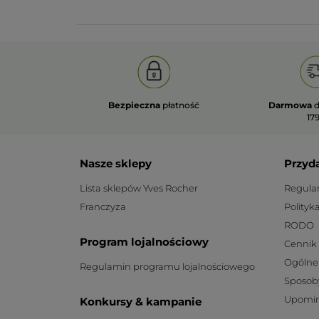
Bezpieczna
płatność
Darmowa
d
179
Nasze sklepy
Przyd
Lista sklepów Yves Rocher
Regula
Franczyza
Polityk
RODO
Program lojalnościowy
Cennik
Ogólne
Regulamin programu lojalnościowego
Sposob
Upomin
Konkursy & kampanie