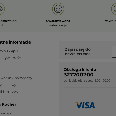
ostawa od
Gwarantowana
Prawo 
zł
satysfakcja
atne informacje
Zapisz się do
min sklepu
newslettera:
a prywatności
Obsługa klienta
327700700
 warunki sprzedaży
poniedziałek - sobota 8:00 - 20:00
y dostawy
ki firmowe
s Rocher
steśmy?