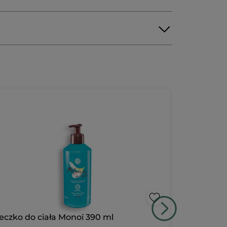
eczko do ciała Monoï 390 ml
Suchy oleje