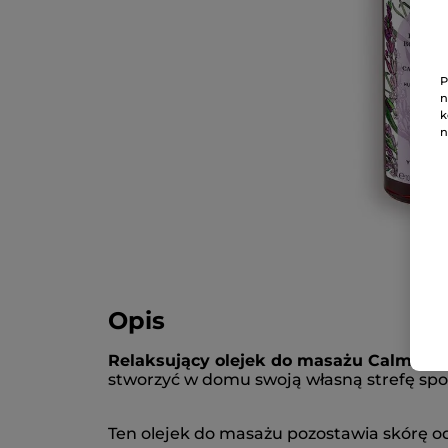
P
n
k
n
Opis
Relaksujący olejek do masażu Calme A
stworzyć w domu swoją własną strefę spo
Ten olejek do masa
żu pozostawia sk
ór
ę o