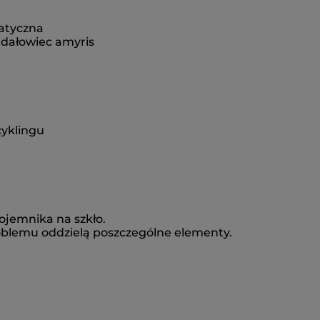
atyczna
ndałowiec amyris
cyklingu
ojemnika na szkło.
roblemu oddzielą poszczególne elementy.