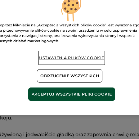
Satysfakcja al
Darmowa wysyłka
oprzez kliknięcie na „Akceptacja wszystkich plików cookie” jest wyrażona zg
DOWIEDZ SIĘ W
a przechowywanie plików cookie na swoim urządzeniu w celu usprawnienia
orzystania z nawigacji strony, analizowania wykorzystania strony i wsparcia
aszych działań marketingowych.
USTAWIENIA PLIKÓW COOKIE
ODRZUCENIE WSZYSTKICH
AKCEPTUJ WSZYSTKIE PLIKI COOKIE
bsolu
, pachnący olejkiem lawendowym, znanym ze swoic
koju.
dżywioną i jedwabiście gładką oraz zapewnia chwilę re