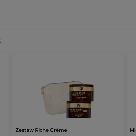
ć
Zestaw Riche Crème
Ml