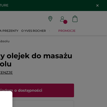
ATURE
A PREZENTY
O YVES ROCHER
PROMOCJE
Absolu
y olejek do masażu
olu
CENZJĘ
iadom o dostępności
atność