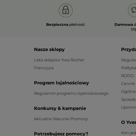
Bezpieczna
płatność
Darmowa
d
179
Nasze sklepy
Przyd
Lista sklepów Yves Rocher
Regula
Franczyza
Polityk
RODO
Program lojalnościowy
Cennik
Ogólne
Regulamin programu lojalnościowego
Sposob
Upomin
Konkursy & kampanie
Aktualne Warunki Promocji
O Yve
Kim je
Potrzebujesz pomocy?