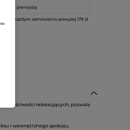
bo zwrot pieniędzy
 przy każdym zamówieniu powyżej 179 zł
oda
IĘCEJ
h właściwości relaksujących; pozwala
laksu i wewnętrznego spokoju.