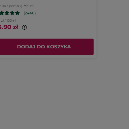
elka z pompką
390 ml
125 ml
(2440)
7 zł / 100ml
399.20 zł / 1l
.90 zł
49.90 zł
DODAJ DO KOSZYKA
D