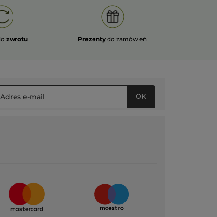
do
zwrotu
Prezenty
do zamówień
OK