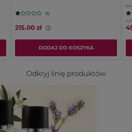
But
(1)
11.7
215.00 zł
45
DODAJ DO KOSZYKA
Odkryj linię produktów