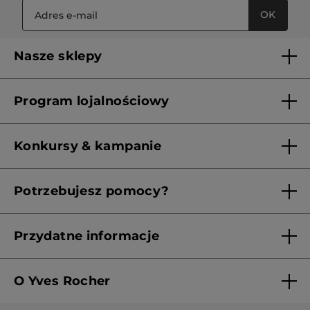
OK
Nasze sklepy
Lista sklepów Yves Rocher
Program lojalnościowy
Franczyza
Regulamin programu lojalnościowego
Konkursy & kampanie
Aktualne Warunki Promocji
Potrzebujesz pomocy?
Skontaktuj się z nami
Przydatne informacje
Regulamin sklepu
O Yves Rocher
Polityka prywatności
Kim jesteśmy?