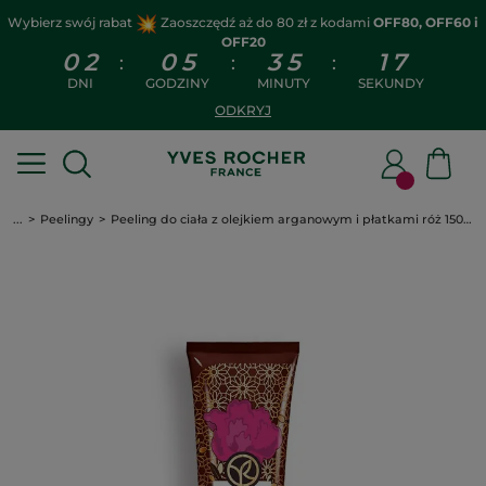
Wybierz swój rabat
Zaoszczędź aż do 80 zł z kodami
OFF80, OFF60 i
OFF20
0
2
0
5
3
5
1
7
:
:
:
DNI
GODZINY
MINUTY
SEKUNDY
ODKRYJ
...
Peelingy
Peeling do ciała z olejkiem arganowym i płatkami róż 150 ml