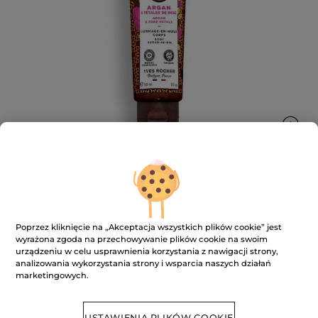
Peeling do ciała z olejkiem
arganowym i płatkami róż 150 ml
Poprzez kliknięcie na „Akceptacja wszystkich plików cookie” jest
wyrażona zgoda na przechowywanie plików cookie na swoim
★★★★★
★★★★★
urządzeniu w celu usprawnienia korzystania z nawigacji strony,
DODAJ RECENZJĘ
analizowania wykorzystania strony i wsparcia naszych działań
Brak
marketingowych.
ocen
BRAK W MAGAZYNIE
USTAWIENIA PLIKÓW COOKIE