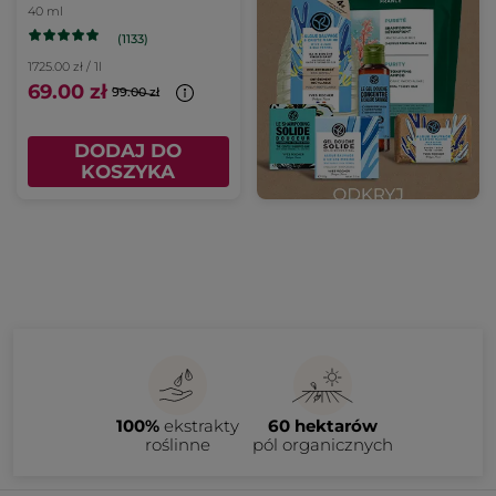
twarzy z wyciągiem z
40 ml
mikołajka
(1133)
nadmorskiego SPF50
1725.00 zł / 1l
69.00 zł
99.00 zł
DODAJ DO
KOSZYKA
100%
ekstrakty
60 hektarów
roślinne
pól organicznych