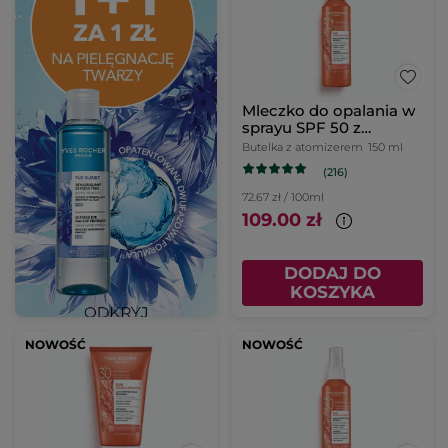
Mleczko do opalania w
sprayu SPF 50 z
czerwoną mikroalgą
Butelka z atomizerem
150 ml
150 ml
(216)
72.67 zł / 100ml
109.00 zł
DODAJ DO
KOSZYKA
NOWOŚĆ
NOWOŚĆ