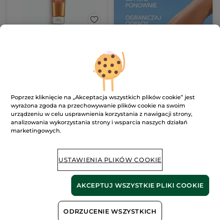
Delikatnie brązujący żel
nawilżający do twarzy i
ciała z czerwoną
Tubka
100 ml
mikroalgą 100 ml
(171)
69.00 zł / 100ml
69.00 zł
Poprzez kliknięcie na „Akceptacja wszystkich plików cookie” jest
wyrażona zgoda na przechowywanie plików cookie na swoim
urządzeniu w celu usprawnienia korzystania z nawigacji strony,
DODAJ DO
analizowania wykorzystania strony i wsparcia naszych działań
KOSZYKA
marketingowych.
NOWOŚĆ
USTAWIENIA PLIKÓW COOKIE
AKCEPTUJ WSZYSTKIE PLIKI COOKIE
ODRZUCENIE WSZYSTKICH