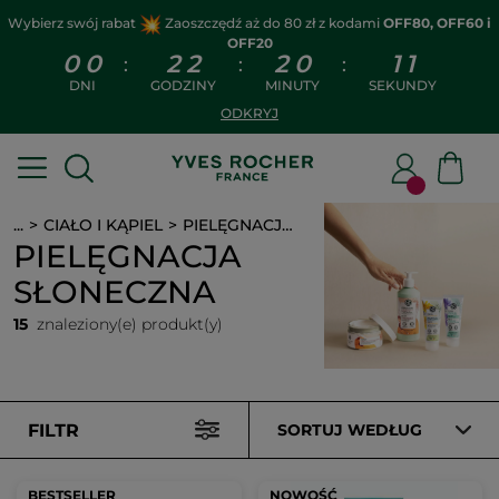
Wybierz swój rabat
Zaoszczędź aż do 80 zł z kodami
OFF80, OFF60 i
OFF20
0
0
2
2
2
0
1
1
:
:
:
DNI
GODZINY
MINUTY
SEKUNDY
ODKRYJ
...
CIAŁO I KĄPIEL
PIELĘGNACJA SŁONECZNA
PIELĘGNACJA
SŁONECZNA
15
znaleziony(e) produkt(y)
FILTR
SORTUJ WEDŁUG
BESTSELLER
NOWOŚĆ