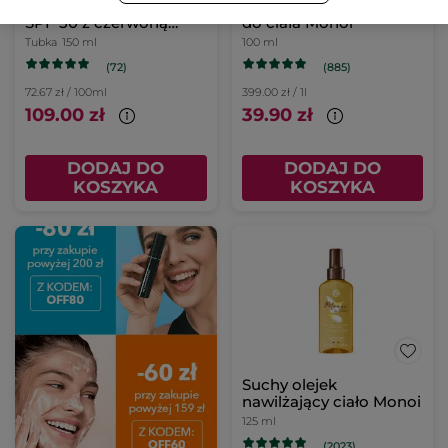
Mleczko do opalania
Rozświetlający olejek
SPF 50 z czerwoną
do ciała Monoï
mikroalgą 150 ml
Tubka
150 ml
100 ml
(72)
(885)
72.67 zł / 100ml
399.00 zł / 1l
109.00 zł
39.90 zł
DODAJ DO
DODAJ DO
KOSZYKA
KOSZYKA
Suchy olejek
nawilżający ciało Monoi
125 ml
(2023)