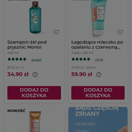
Szampon-żel pod
Łagodzące mleczko po
prysznic Monoï
opalaniu z czerwoną
mikroalgą i
400 ml
Tubka
200 ml
mikołajkiem
(6462)
(373)
nadmorskim 200 ml
87.25 zł / 1l
29.95 zł / 100ml
34.90 zł
59.90 zł
DODAJ DO
DODAJ DO
KOSZYKA
KOSZYKA
NOWOŚĆ