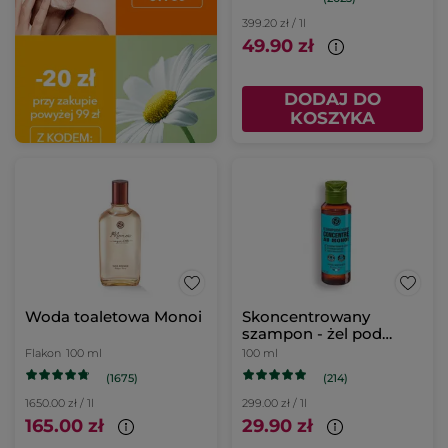
399.20 zł / 1l
49.90 zł
DODAJ DO
KOSZYKA
Woda toaletowa Monoi
Skoncentrowany
szampon - żel pod
prysznic Monoï
Flakon
100 ml
100 ml
(1675)
(214)
1650.00 zł / 1l
299.00 zł / 1l
165.00 zł
29.90 zł