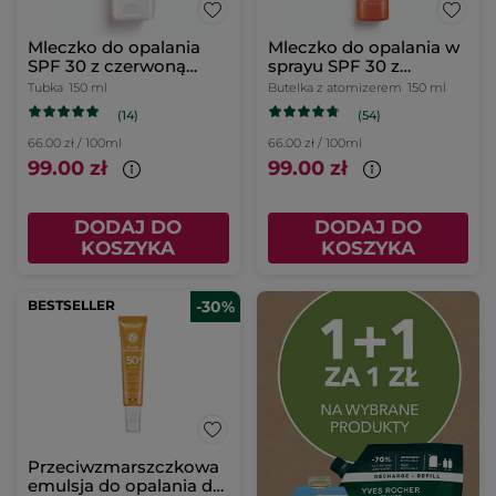
Mleczko do opalania
Mleczko do opalania w
SPF 30 z czerwoną
sprayu SPF 30 z
mikroalgą 150 ml
czerwoną mikroalgą
Tubka
150 ml
Butelka z atomizerem
150 ml
150 ml
(14)
(54)
66.00 zł / 100ml
66.00 zł / 100ml
99.00 zł
99.00 zł
DODAJ DO
DODAJ DO
KOSZYKA
KOSZYKA
BESTSELLER
-30%
Przeciwzmarszczkowa
emulsja do opalania do