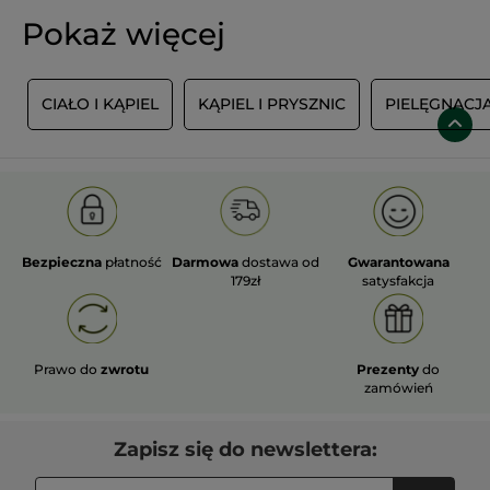
Pokaż więcej
Y
CIAŁO I KĄPIEL
KĄPIEL I PRYSZNIC
PIELĘGNACJA
Bezpieczna
płatność
Darmowa
dostawa od
Gwarantowana
179zł
satysfakcja
Prawo do
zwrotu
Prezenty
do
zamówień
Zapisz się do newslettera: