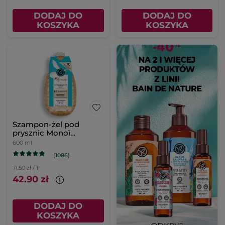
DODAJ DO
DODAJ DO
KOSZYKA
KOSZYKA
Szampon-żel pod
prysznic Monoï
uzupełniacz
600 ml
(1086)
71.50 zł / 1l
42.90 zł
DODAJ DO
KOSZYKA