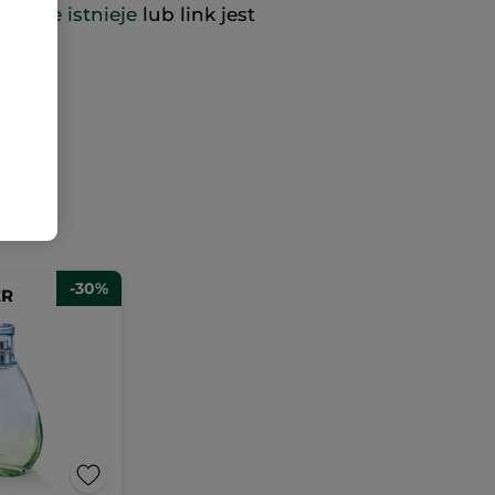
już nie istnieje
lub link jest
-30%
ER