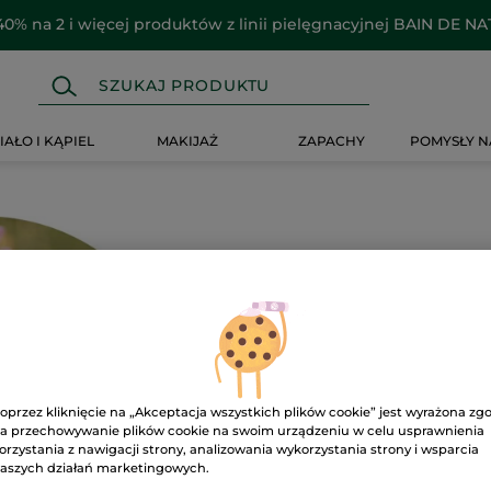
40% na 2 i więcej produktów z linii pielęgnacyjnej BAIN DE N
IAŁO I KĄPIEL
MAKIJAŻ
ZAPACHY
POMYSŁY N
Ups!
oprzez kliknięcie na „Akceptacja wszystkich plików cookie” jest wyrażona zg
a przechowywanie plików cookie na swoim urządzeniu w celu usprawnienia
orzystania z nawigacji strony, analizowania wykorzystania strony i wsparcia
Strona nie może zostać wyś
aszych działań marketingowych.