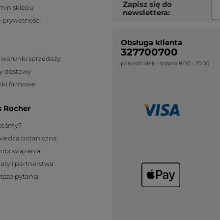
Zapisz się do
min sklepu
newslettera:
a prywatności
Obsługa klienta
327700700
 warunki sprzedaży
poniedziałek - sobota 8:00 - 20:00
y dostawy
ki firmowe
s Rocher
steśmy?
wiedza botaniczna
zobowiązania
katy i partnerstwa
tsze pytania