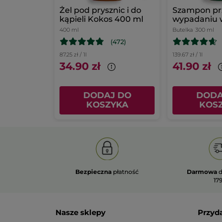
Żel pod prysznic i do
Szampon pr
kąpieli Kokos 400 ml
wypadaniu 
białym łubi
400 ml
Butelka
300 ml
(472)
87.25 zł / 1l
139.67 zł / 1l
34.90 zł
41.90 zł
DODAJ DO
DODA
KOSZYKA
KOS
Bezpieczna
płatność
Darmowa
d
179
Nasze sklepy
Przyd