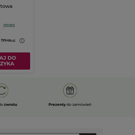
etowa
(1020)
199.00 zł
AJ DO
ZYKA
do
zwrotu
Prezenty
do zamówień