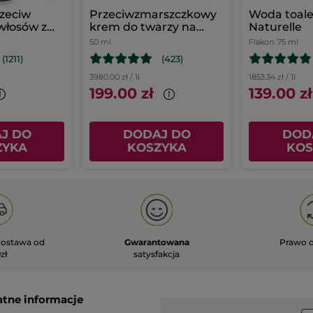
zeciw
Przeciwzmarszczkowy
Woda toal
włosów z
krem do twarzy na
Naturelle
nem
dzień
50 ml
Flakon
75 ml
(1211)
(423)
3980.00 zł / 1l
1853.34 zł / 1l
199.00 zł
139.00 zł
J DO
DODAJ DO
DOD
ZYKA
KOSZYKA
KOS
ostawa od
Gwarantowana
Prawo 
zł
satysfakcja
atne informacje