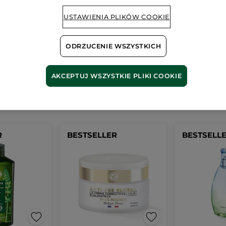
Wygląda na to, że ta strona
nieprawidłowy.
USTAWIENIA PLIKÓW COOKIE
ODRZUCENIE WSZYSTKICH
AKCEPTUJ WSZYSTKIE PLIKI COOKIE
Nasze
bestsellery
R
BESTSELLER
BESTSELL