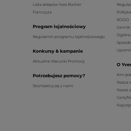
Lista sklepów Yves Rocher
Regula
Franczyza
Polityk
RODO
Program lojalnościowy
Cennik
Ogólne
Regulamin programu lojalnościowego
Sposob
Upomin
Konkursy & kampanie
Aktualne Warunki Promocji
O Yve
Kim je
Potrzebujesz pomocy?
Nasza 
Skontaktuj się z nami
Nasze 
Certyfi
Najczęs