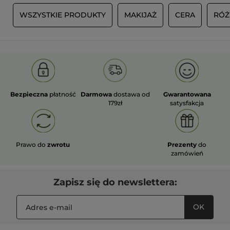
Y
WSZYSTKIE PRODUKTY
MAKIJAŻ
CERA
RÓŻ
Bezpieczna
płatność
Darmowa
dostawa od
Gwarantowana
179zł
satysfakcja
Prawo do
zwrotu
Prezenty
do
zamówień
Zapisz się do newslettera:
OK