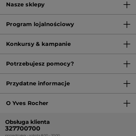
Nasze sklepy
Lista sklepów Yves Rocher
Program lojalnościowy
Franczyza
Regulamin programu lojalnościowego
Konkursy & kampanie
Aktualne Warunki Promocji
Potrzebujesz pomocy?
Skontaktuj się z nami
Przydatne informacje
Regulamin sklepu
O Yves Rocher
Polityka prywatności
Kim jesteśmy?
RODO
Obsługa klienta
Nasza wiedza botaniczna
Cennik
327700700
poniedziałek - sobota 8:00 - 20:00