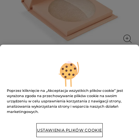
Rozświetlająca paleta do twarzy
Bronze
Poprzez kliknięcie na „Akceptacja wszystkich plików cookie” jest
Spersonalizowana świetlista cera
wyrażona zgoda na przechowywanie plików cookie na swoim
urządzeniu w celu usprawnienia korzystania z nawigacji strony,
★★★★★
★★★★★
DODAJ RECENZJĘ
analizowania wykorzystania strony i wsparcia naszych działań
Brak
marketingowych.
ocen
Powiadom o dostępności
USTAWIENIA PLIKÓW COOKIE