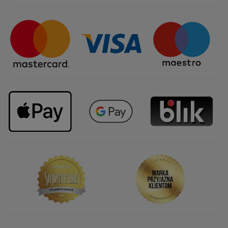
Certyfikaty i partnerstwa
Sposoby dostawy
Najczęstsze pytania
Upominki firmowe