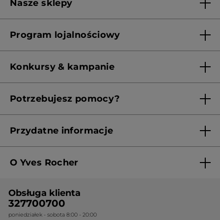
Nasze sklepy
Lista sklepów Yves Rocher
Program lojalnościowy
Franczyza
Regulamin programu lojalnościowego
Konkursy & kampanie
Aktualne Warunki Promocji
Potrzebujesz pomocy?
Skontaktuj się z nami
Przydatne informacje
Regulamin sklepu
O Yves Rocher
Polityka prywatności
Kim jesteśmy?
RODO
Obsługa klienta
Nasza wiedza botaniczna
Cennik
327700700
poniedziałek - sobota 8:00 - 20:00
Nasze zobowiązania
Ogólne warunki sprzedaży