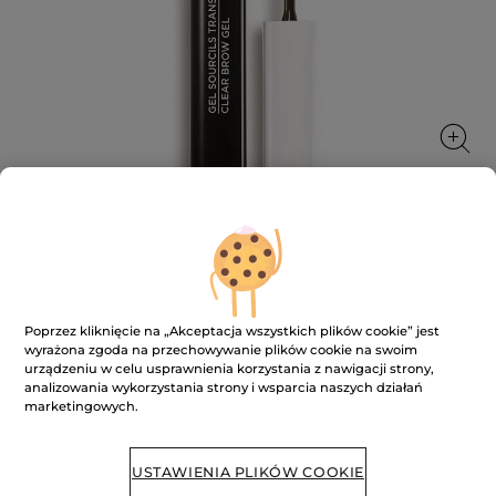
Transparentny żel do brwi
★★★★★
★★★★★
DODAJ RECENZJĘ
Poprzez kliknięcie na „Akceptacja wszystkich plików cookie” jest
Brak
ocen
wyrażona zgoda na przechowywanie plików cookie na swoim
Transparentny
urządzeniu w celu usprawnienia korzystania z nawigacji strony,
żel
analizowania wykorzystania strony i wsparcia naszych działań
do
BRAK W MAGAZYNIE
marketingowych.
brwi
USTAWIENIA PLIKÓW COOKIE