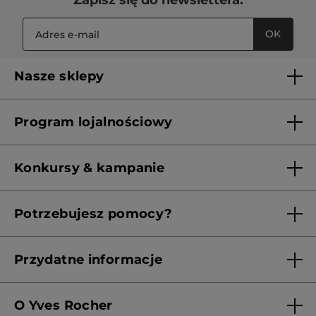
OK
Nasze sklepy
Lista sklepów Yves Rocher
Program lojalnościowy
Franczyza
Regulamin programu lojalnościowego
Konkursy & kampanie
Aktualne Warunki Promocji
Potrzebujesz pomocy?
Skontaktuj się z nami
Przydatne informacje
Regulamin sklepu
O Yves Rocher
Polityka prywatności