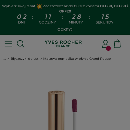
Wybierz swój rabat
Zaoszczędź aż do 80 zł z kodami
OFF80, OFF60 i
OFF20
0
2
1
1
2
8
1
4
:
:
:
DNI
GODZINY
MINUTY
SEKUNDY
ODKRYJ
...
Błyszczyki do ust
Matowa pomadka w płynie Grand Rouge