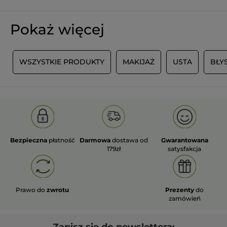
Pokaż więcej
I
WSZYSTKIE PRODUKTY
MAKIJAŻ
USTA
BŁY
Bezpieczna
płatność
Darmowa
dostawa od
Gwarantowana
179zł
satysfakcja
Prawo do
zwrotu
Prezenty
do
zamówień
Zapisz się do newslettera: