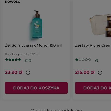
NOWOŚĆ
Żel do mycia rąk Monoï 190 ml
Zestaw Riche Crè
Butelka z pompką
190 ml
(210)
(1)
23.90 zł
215.00 zł
DODAJ DO KOSZYKA
DODAJ DO 
Odkryj linię produktów