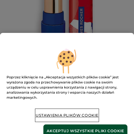
Pomadka do ust satynowa
Poprzez kliknięcie na „Akceptacja wszystkich plików cookie” jest
wyrażona zgoda na przechowywanie plików cookie na swoim
★★★★★
★★★★★
DODAJ RECENZJĘ
urządzeniu w celu usprawnienia korzystania z nawigacji strony,
Brak
analizowania wykorzystania strony i wsparcia naszych działań
ocen
marketingowych.
Powiadom o dostępności
USTAWIENIA PLIKÓW COOKIE
Bezpieczna płatność
AKCEPTUJ WSZYSTKIE PLIKI COOKIE