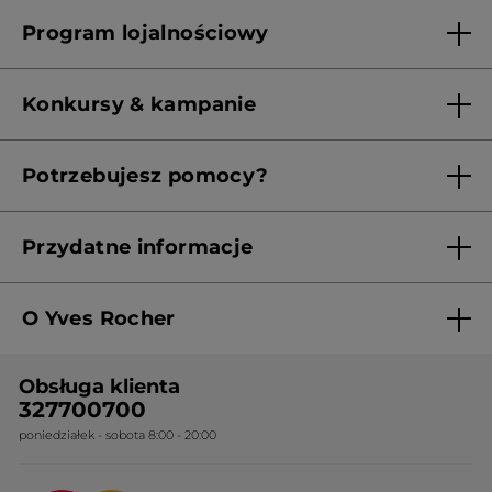
Lista sklepów Yves Rocher
Program lojalnościowy
Franczyza
Regulamin programu lojalnościowego
Konkursy & kampanie
Aktualne Warunki Promocji
Potrzebujesz pomocy?
Skontaktuj się z nami
Przydatne informacje
Regulamin sklepu
O Yves Rocher
Polityka prywatności
Kim jesteśmy?
RODO
Obsługa klienta
Nasza wiedza botaniczna
Cennik
327700700
poniedziałek - sobota 8:00 - 20:00
Nasze zobowiązania
Ogólne warunki sprzedaży
Certyfikaty i partnerstwa