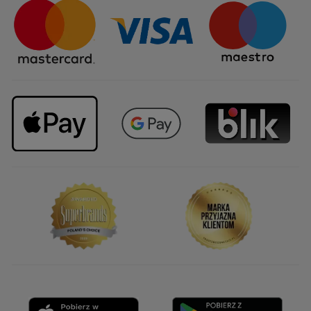
Sposoby dostawy
Najczęstsze pytania
Upominki firmowe