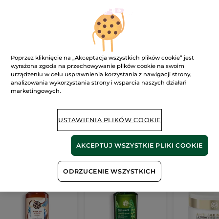
Ups!
Poprzez kliknięcie na „Akceptacja wszystkich plików cookie” jest
wyrażona zgoda na przechowywanie plików cookie na swoim
urządzeniu w celu usprawnienia korzystania z nawigacji strony,
analizowania wykorzystania strony i wsparcia naszych działań
Strona nie może zostać wyświetlona.
marketingowych.
Wygląda na to, że ta strona
już nie istnieje
lub
link jest nieprawidłowy.
USTAWIENIA PLIKÓW COOKIE
AKCEPTUJ WSZYSTKIE PLIKI COOKIE
Nasze
bestsellery
ODRZUCENIE WSZYSTKICH
BESTSELLER
BESTSELLER
BESTSELLER