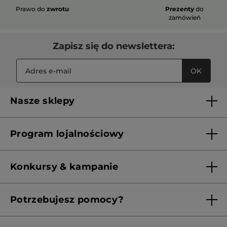
Prawo do
zwrotu
Prezenty
do
zamówień
Zapisz się do newslettera:
OK
Nasze sklepy
Lista sklepów Yves Rocher
Program lojalnościowy
Franczyza
Regulamin programu lojalnościowego
Konkursy & kampanie
Aktualne Warunki Promocji
Potrzebujesz pomocy?
Skontaktuj się z nami