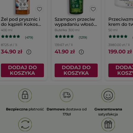
Żel pod prysznic i
Szampon przeciw
Przeciwzm
do kąpieli Kokos
wypadaniu włosów
krem do tw
400 ml
z białym łubinem
dzień
400 ml
Butelka
300 ml
50 ml
(479)
(1219)
87.25 zł / 1l
139.67 zł / 1l
3980.00 zł / 1l
34.90 zł
41.90 zł
199.00 zł
DODAJ DO
DODAJ DO
DODA
KOSZYKA
KOSZYKA
KOSZ
Bezpieczna
płatność
Darmowa
dostawa od
Gwarantowana
179zł
satysfakcja