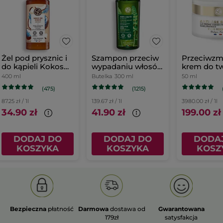
Żel pod prysznic i
Szampon przeciw
Przeciwzm
do kąpieli Kokos
wypadaniu włosów
krem do tw
400 ml
z białym łubinem
dzień
400 ml
Butelka
300 ml
50 ml
(475)
(1215)
87.25 zł / 1l
139.67 zł / 1l
3980.00 zł / 1l
34.90 zł
41.90 zł
199.00 zł
DODAJ DO
DODAJ DO
DODA
KOSZYKA
KOSZYKA
KOSZ
Bezpieczna
płatność
Darmowa
dostawa od
Gwarantowana
179zł
satysfakcja