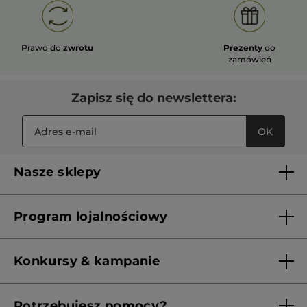
Prawo do
zwrotu
Prezenty
do
zamówień
Zapisz się do newslettera:
OK
Nasze sklepy
Lista sklepów Yves Rocher
Program lojalnościowy
Franczyza
Regulamin programu lojalnościowego
Konkursy & kampanie
Aktualne Warunki Promocji
Potrzebujesz pomocy?