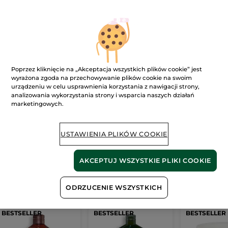
Ups!
Poprzez kliknięcie na „Akceptacja wszystkich plików cookie” jest
wyrażona zgoda na przechowywanie plików cookie na swoim
urządzeniu w celu usprawnienia korzystania z nawigacji strony,
analizowania wykorzystania strony i wsparcia naszych działań
marketingowych.
Strona nie może zostać wyświetlona.
Wygląda na to, że ta strona
już nie istnieje
lub
USTAWIENIA PLIKÓW COOKIE
link jest nieprawidłowy.
AKCEPTUJ WSZYSTKIE PLIKI COOKIE
Nasze
bestsellery
ODRZUCENIE WSZYSTKICH
BESTSELLER
BESTSELLER
BESTSELLER