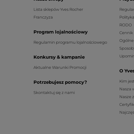
Lista sklepów Yves Rocher
Regula
Franczyza
Polityk
RODO
Program lojalnościowy
Cennik
Ogólne
Regulamin programu lojalnościowego
Sposob
Upomin
Konkursy & kampanie
Aktualne Warunki Promocji
O Yve
Kim je
Potrzebujesz pomocy?
Nasza 
Skontaktuj się z nami
Nasze 
Certyfi
Najczęs