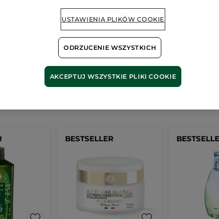
Wygląda na to, że ta strona
USTAWIENIA PLIKÓW COOKIE
nieprawidłowy.
ODRZUCENIE WSZYSTKICH
AKCEPTUJ WSZYSTKIE PLIKI COOKIE
Nasze
bestsellery
R
BESTSELLER
BESTSELL