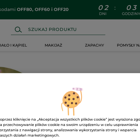
0
2
0
3
:
z kodami
OFF80, OFF60 i OFF20
DNI
GODZIN
IAŁO I KĄPIEL
MAKIJAŻ
ZAPACHY
POMYSŁY N
Ups!
oprzez kliknięcie na „Akceptacja wszystkich plików cookie” jest wyrażona zg
a przechowywanie plików cookie na swoim urządzeniu w celu usprawnienia
orzystania z nawigacji strony, analizowania wykorzystania strony i wsparcia
aszych działań marketingowych.
Strona nie może zostać wyś