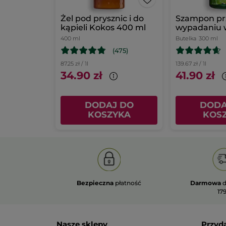
Żel pod prysznic i do
Szampon pr
kąpieli Kokos 400 ml
wypadaniu 
białym łubi
400 ml
Butelka
300 ml
(475)
87.25 zł / 1l
139.67 zł / 1l
34.90 zł
41.90 zł
DODAJ DO
DODA
KOSZYKA
KOS
Bezpieczna
płatność
Darmowa
d
179
Nasze sklepy
Przyd