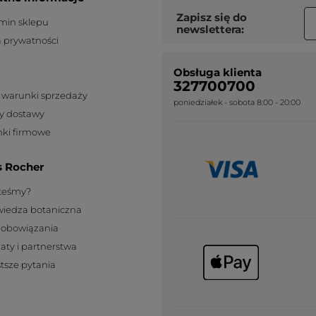
Zapisz się do
min sklepu
newslettera:
a prywatności
Obsługa klienta
327700700
 warunki sprzedaży
poniedziałek - sobota 8:00 - 20:00
y dostawy
ki firmowe
s Rocher
steśmy?
wiedza botaniczna
zobowiązania
katy i partnerstwa
tsze pytania