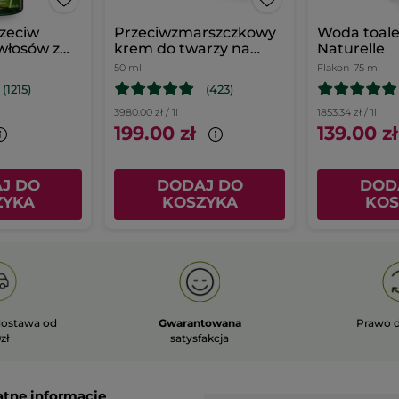
zeciw
Przeciwzmarszczkowy
Woda toal
włosów z
krem do twarzy na
Naturelle
nem
dzień
50 ml
Flakon
75 ml
(1215)
(423)
3980.00 zł / 1l
1853.34 zł / 1l
199.00 zł
139.00 zł
J DO
DODAJ DO
DOD
ZYKA
KOSZYKA
KOS
ostawa od
Gwarantowana
Prawo 
zł
satysfakcja
atne informacje