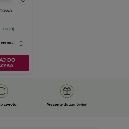
etowa
(1020)
199.00 zł
AJ DO
ZYKA
do
zwrotu
Prezenty
do zamówień