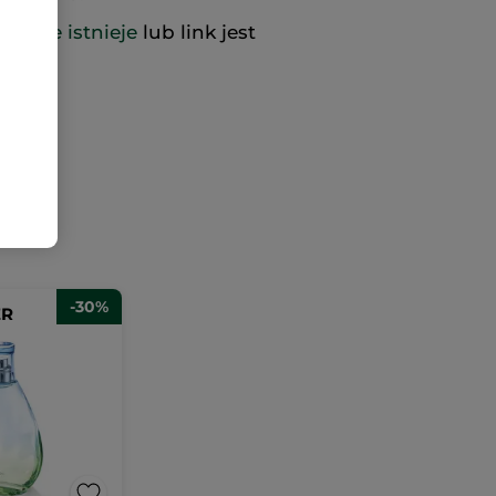
już nie istnieje
lub link jest
-30%
ER