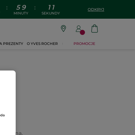
5
9
1
1
:
:
ODKRYJ
Y
MINUTY
SEKUNDY
A PREZENTY
O YVES ROCHER
PROMOCJE
oda
wietlona.