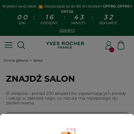
Wybierz swój rabat
Zaoszczędź aż do 80 zł z kodami
OFF80, OFF60 i
OFF20
0
0
1
6
4
3
3
2
:
:
:
DNI
GODZINY
MINUTY
SEKUNDY
ODKRYJ
Strona główna
Sklep
ZNAJDŹ SALON
61 sklepów i ponad 200 ekspertów zapewniających porady
i usługi w zakresie tego, co natura ma najlepszego do
zaoferowania.
W MOJEJ OKOLICY