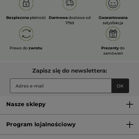
Bezpieczna
płatność
Darmowa
dostawa od
Gwarantowana
179zł
satysfakcja
Prawo do
zwrotu
Prezenty
do
zamówień
Zapisz się do newslettera:
OK
Nasze sklepy
Lista sklepów Yves Rocher
Program lojalnościowy
Franczyza
Regulamin programu lojalnościowego