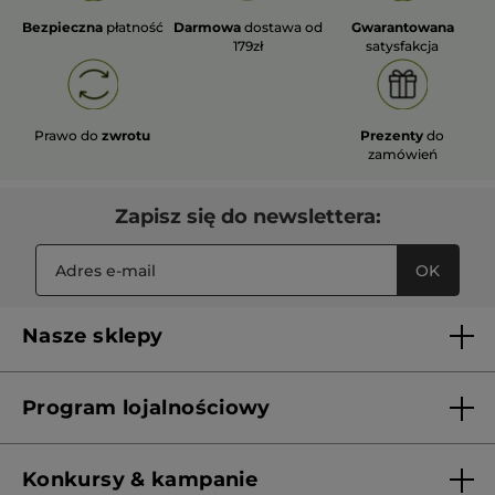
Bezpieczna
płatność
Darmowa
dostawa od
Gwarantowana
179zł
satysfakcja
Prawo do
zwrotu
Prezenty
do
zamówień
Zapisz się do newslettera:
OK
Nasze sklepy
Lista sklepów Yves Rocher
Program lojalnościowy
Franczyza
Regulamin programu lojalnościowego
Konkursy & kampanie