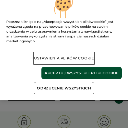
Poprzez kliknięcie na „Akceptacja wszystkich plików cookie” jest
wyrażona zgoda na przechowywanie plików cookie na swoim
urządzeniu w celu usprawnienia korzystania z nawigacji strony,
analizowania wykorzystania strony i wsparcia naszych działań
marketingowych.
100%
ekstrakty
60 hektarów
roślinne
pól organicznych
USTAWIENIA PLIKÓW COOKIE
Pokaż więcej
AKCEPTUJ WSZYSTKIE PLIKI COOKIE
ODRZUCENIE WSZYSTKICH
Y
OLD PRODUCT LINE
SAMARKANDE
SOIN VEG C