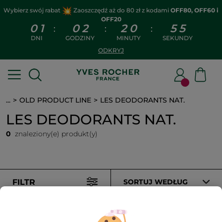
Wybierz swój rabat
Zaoszczędź aż do 80 zł z kodami
OFF80, OFF60 i
OFF20
0
1
0
2
2
0
5
5
:
:
:
DNI
GODZINY
MINUTY
SEKUNDY
ODKRYJ
...
OLD PRODUCT LINE
LES DEODORANTS NAT.
LES DEODORANTS NAT.
0
znaleziony(e) produkt(y)
FILTR
SORTUJ WEDŁUG