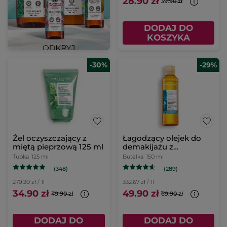
28.90 zł
39.90 zł
DODAJ DO
KOSZYKA
-30%
-29%
Żel oczyszczający z
Łagodzący olejek do
miętą pieprzową 125 ml
demakijażu z
makroalgą 150 ml
Tubka
125 ml
Butelka
150 ml
(348)
(289)
279.20 zł / 1l
332.67 zł / 1l
34.90 zł
49.90 zł
49.90 zł
69.90 zł
DODAJ DO
DODAJ DO