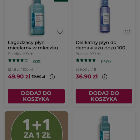
Łagodzący płyn
Delikatny płyn do
micelarny w mleczku z
demakijażu oczu 100
mikroalgą 400 ml
ml
Butelka
400 ml
Butelka
100 ml
(229)
(1437)
12.48 zł / 100ml
369.00 zł / 1l
49.90 zł
36.90 zł
69.90 zł
DODAJ DO
DODAJ DO
KOSZYKA
KOSZYKA