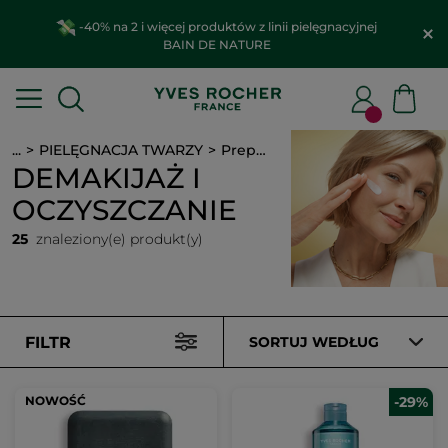
-40% na 2 i więcej produktów z linii pielęgnacyjnej
BAIN DE NATURE
...
PIELĘGNACJA TWARZY
Preparaty do czyszczenia
DEMAKIJAŻ I
OCZYSZCZANIE
25
znaleziony(e) produkt(y)
FILTR
SORTUJ WEDŁUG
NOWOŚĆ
-29%