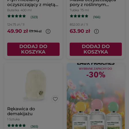
oczyszczający z miętą
pory z roślinnym
pieprzową 400 ml
węglem 75 ml
Butelka
400 ml
Tubka
75 ml
(323)
(166)
124.75 zł / 1l
852.00 zł / 1l
49.90 zł
63.90 zł
69.90 zł
DODAJ DO
DODAJ DO
KOSZYKA
KOSZYKA
Rękawica do
demakijażu
1 Sztuka
(365)