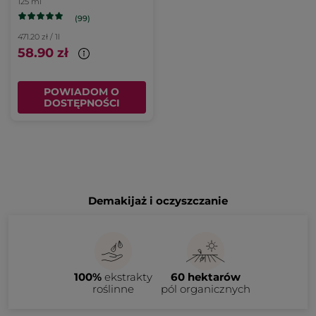
125 ml
(99)
471.20 zł / 1l
58.90 zł
POWIADOM O
DOSTĘPNOŚCI
Demakijaż i oczyszczanie
100%
ekstrakty
60 hektarów
roślinne
pól organicznych