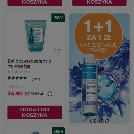
KOSZYKA
KOSZYKA
-30%
Żel oczyszczający z
mikroalgą
Tubka
125 ml
(782)
279.20 zł / 1l
34.90 zł
49.90 zł
DODAJ DO
KOSZYKA
-29%