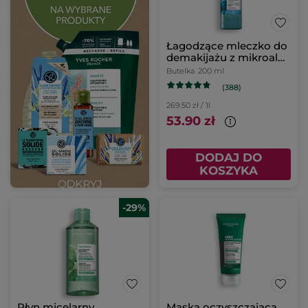
Łagodzące mleczko do
demakijażu z mikroalgą
200 ml
Butelka
200 ml
(388)
269.50 zł / 1l
53.90 zł
DODAJ DO
KOSZYKA
-29%
Płyn micelarny
Maska oczyszczająca