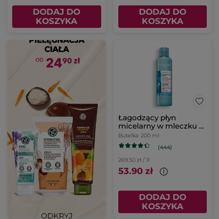
DODAJ DO
DODAJ DO
KOSZYKA
KOSZYKA
Łagodzący płyn
micelarny w mleczku z
mikroalgą 200 ml
Butelka
200 ml
(444)
269.50 zł / 1l
53.90 zł
DODAJ DO
KOSZYKA