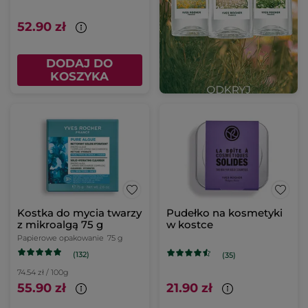
52.90 zł
DODAJ DO
KOSZYKA
Kostka do mycia twarzy
Pudełko na kosmetyki
z mikroalgą 75 g
w kostce
Papierowe opakowanie
75 g
(132)
(35)
74.54 zł / 100g
55.90 zł
21.90 zł