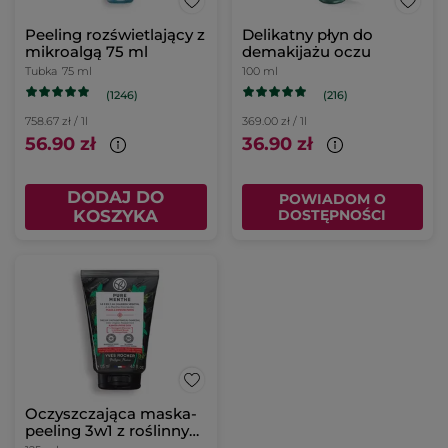
Peeling rozświetlający z
Delikatny płyn do
mikroalgą 75 ml
demakijażu oczu
Tubka
75 ml
100 ml
(1246)
(216)
758.67 zł / 1l
369.00 zł / 1l
56.90 zł
36.90 zł
DODAJ DO
POWIADOM O
KOSZYKA
DOSTĘPNOŚCI
Oczyszczająca maska-
peeling 3w1 z roślinnym
węglem