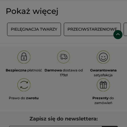
Pokaż więcej
I
PIELĘGNACJA TWARZY
PRZECIWSTARZENIOWE
Bezpieczna
płatność
Darmowa
dostawa od
Gwarantowana
179zł
satysfakcja
Prawo do
zwrotu
Prezenty
do
zamówień
Zapisz się do newslettera: