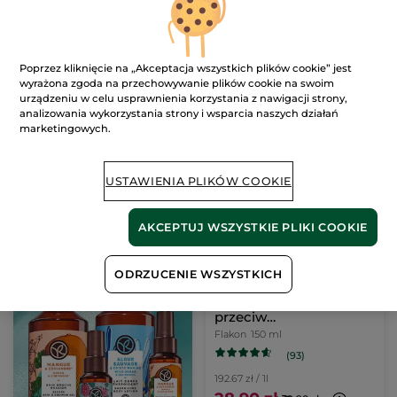
(875)
(1009)
486.00 zł / 1l
192.31 zł / 1l
72.90 zł
75.00 zł
Poprzez kliknięcie na „Akceptacja wszystkich plików cookie” jest
wyrażona zgoda na przechowywanie plików cookie na swoim
urządzeniu w celu usprawnienia korzystania z nawigacji strony,
DODAJ DO
DODAJ DO
analizowania wykorzystania strony i wsparcia naszych działań
KOSZYKA
KOSZYKA
marketingowych.
-28%
USTAWIENIA PLIKÓW COOKIE
AKCEPTUJ WSZYSTKIE PLIKI COOKIE
ODRZUCENIE WSZYSTKICH
Oczyszczający tonik
przeciw
niedoskonałościom 150
Flakon
150 ml
ml
(93)
192.67 zł / 1l