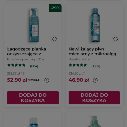
-29%
Łagodząca pianka
Nawilżający płyn
oczyszczająca z
micelarny z mikroalgą
mikroalgą 150 ml
Butelka z pompką
150 ml
Butelka
200 ml
(684)
(1302)
352.67 zł / 1l
234.50 zł / 1l
52.90 zł
46.90 zł
75.00 zł
DODAJ DO
DODAJ DO
KOSZYKA
KOSZYKA