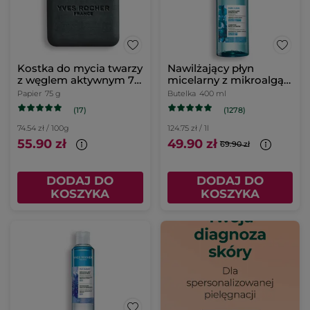
Kostka do mycia twarzy
Nawilżający płyn
z węglem aktywnym 75
micelarny z mikroalgą
g
400 ml
Papier
75 g
Butelka
400 ml
(17)
(1278)
74.54 zł / 100g
124.75 zł / 1l
55.90 zł
49.90 zł
69.90 zł
DODAJ DO
DODAJ DO
KOSZYKA
KOSZYKA