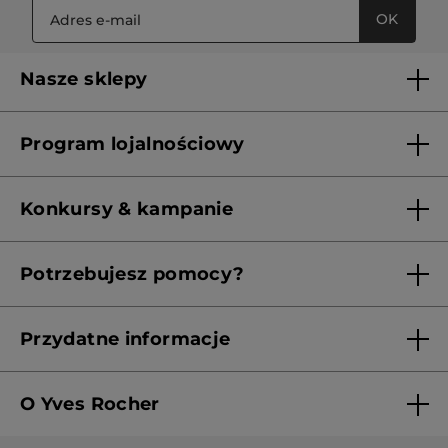
OK
Nasze sklepy
Lista sklepów Yves Rocher
Program lojalnościowy
Franczyza
Regulamin programu lojalnościowego
Konkursy & kampanie
Aktualne Warunki Promocji
Potrzebujesz pomocy?
Skontaktuj się z nami
Przydatne informacje
Regulamin sklepu
O Yves Rocher
Polityka prywatności
Kim jesteśmy?
RODO