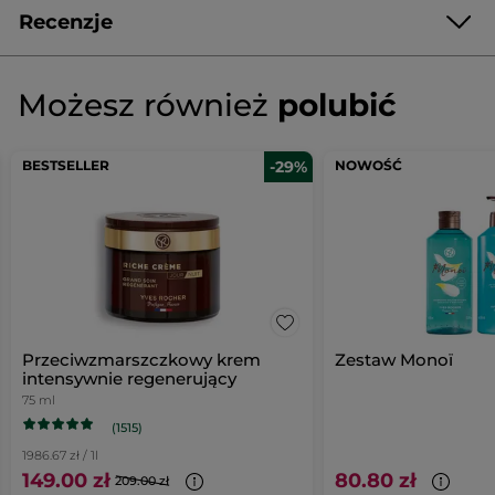
Recenzje
Napisz pierwszą recenzję!
Brak
ocen
★★★★★
★★★★★
Możesz również
polubić
Brak
ocen
DODAJ RECENZJĘ
BESTSELLER
-29%
NOWOŚĆ
Przeciwzmarszczkowy krem
Zestaw Monoï
intensywnie regenerujący
75 ml
(1515)
1986.67 zł / 1l
149.00 zł
80.80 zł
209.00 zł