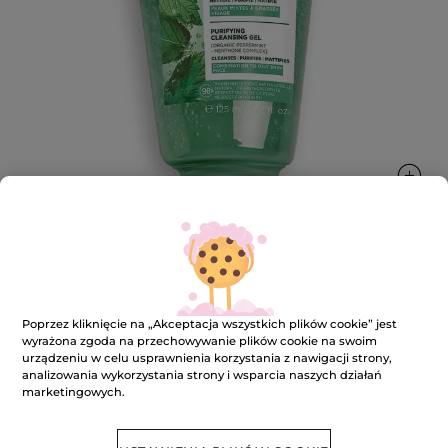
Żel oczyszczający z miętą pieprzową
125 ml
Poprzez kliknięcie na „Akceptacja wszystkich plików cookie” jest
wyrażona zgoda na przechowywanie plików cookie na swoim
★★★★★
★★★★★
DODAJ RECENZJĘ
urządzeniu w celu usprawnienia korzystania z nawigacji strony,
analizowania wykorzystania strony i wsparcia naszych działań
Brak
ocen
marketingowych.
BRAK W MAGAZYNIE