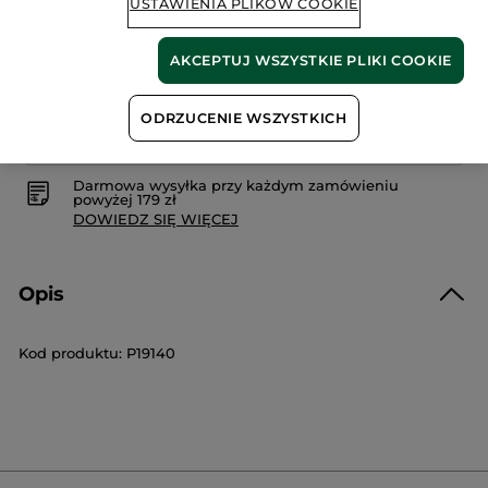
USTAWIENIA PLIKÓW COOKIE
AKCEPTUJ WSZYSTKIE PLIKI COOKIE
Bezpieczna płatność
ODRZUCENIE WSZYSTKICH
Satysfakcja albo zwrot pieniędzy
Darmowa wysyłka przy każdym zamówieniu
powyżej 179 zł
DOWIEDZ SIĘ WIĘCEJ
Opis
Kod produktu: P19140