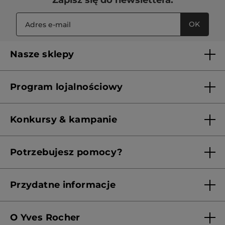
OK
Nasze sklepy
Lista sklepów Yves Rocher
Program lojalnościowy
Franczyza
Regulamin programu lojalnościowego
Konkursy & kampanie
Aktualne Warunki Promocji
Potrzebujesz pomocy?
Skontaktuj się z nami
Przydatne informacje
Regulamin sklepu
O Yves Rocher
Polityka prywatności