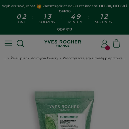
Wybierz swój rabat
Zaoszczędź aż do 80 zł z kodami
OFF80, OFF60 i
OFF20
0
2
1
3
4
9
1
2
:
:
:
DNI
GODZINY
MINUTY
SEKUNDY
ODKRYJ
...
Żele i pianki do mycia twarzy
Żel oczyszczający z miętą pieprzową 125 ml