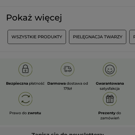
Pokaż więcej
A
WSZYSTKIE PRODUKTY
PIELĘGNACJA TWARZY
Bezpieczna
płatność
Darmowa
dostawa od
Gwarantowana
179zł
satysfakcja
Prawo do
zwrotu
Prezenty
do
zamówień
Zapisz się do newslettera: