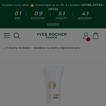
Wybierz swój rabat
Zaoszczędź aż do 80 zł z kodami
OFF80, OFF60 i
OFF20
0
1
0
9
5
1
4
0
:
:
:
DNI
GODZINY
MINUTY
SEKUNDY
ODKRYJ
...
Kremy na dzień
Korektor na plamy pigmentacyjne