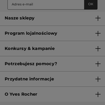
OK
Nasze sklepy
Lista sklepów Yves Rocher
Program lojalnościowy
Franczyza
Regulamin programu lojalnościowego
Konkursy & kampanie
Aktualne Warunki Promocji
Potrzebujesz pomocy?
Skontaktuj się z nami
Przydatne informacje
Regulamin sklepu
O Yves Rocher
Polityka prywatności
Kim jesteśmy?
RODO