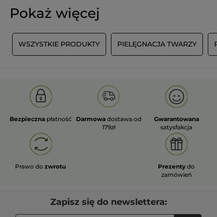
Pokaż więcej
T
WSZYSTKIE PRODUKTY
PIELĘGNACJA TWARZY
Bezpieczna
płatność
Darmowa
dostawa od
Gwarantowana
179zł
satysfakcja
Prawo do
zwrotu
Prezenty
do
zamówień
Zapisz się do newslettera: