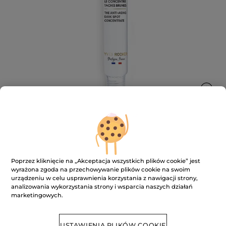
Korektor na plamy pigmentacyjne
Poprzez kliknięcie na „Akceptacja wszystkich plików cookie” jest
14 ml
wyrażona zgoda na przechowywanie plików cookie na swoim
urządzeniu w celu usprawnienia korzystania z nawigacji strony,
★★★★★
★★★★★
DODAJ RECENZJĘ
analizowania wykorzystania strony i wsparcia naszych działań
Brak
marketingowych.
ocen
BRAK W MAGAZYNIE
USTAWIENIA PLIKÓW COOKIE