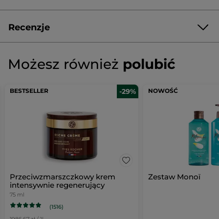
Recenzje
Napisz pierwszą recenzję!
Brak
ocen
★★★★★
★★★★★
Możesz również
polubić
Brak
ocen
DODAJ RECENZJĘ
BESTSELLER
-29%
NOWOŚĆ
Przeciwzmarszczkowy krem
Zestaw Monoï
intensywnie regenerujący
75 ml
(1516)