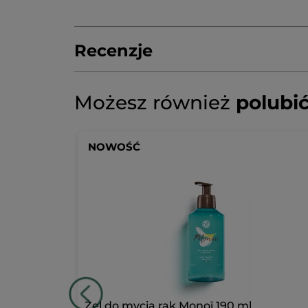
Recenzje
Napisz pierwszą recenzję!
Brak
Możesz również
polubi
ocen
★★★★★
★★★★★
Brak
ocen
DODAJ RECENZJĘ
-50%
NOWOŚĆ
Żel do mycia rąk Monoï 190 ml