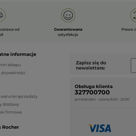
ostawa od
Gwarantowana
Prawo 
zł
satysfakcja
atne informacje
Zapisz się do
min sklepu
newslettera:
a prywatności
Obsługa klienta
327700700
 warunki sprzedaży
poniedziałek - sobota 8:00 - 20:00
y dostawy
ki firmowe
s Rocher