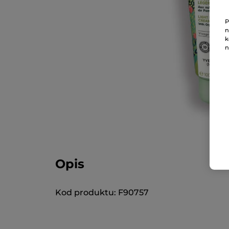
P
n
k
n
Opis
Kod produktu: F90757