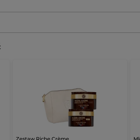
ć
Zestaw Riche Crème
Ml