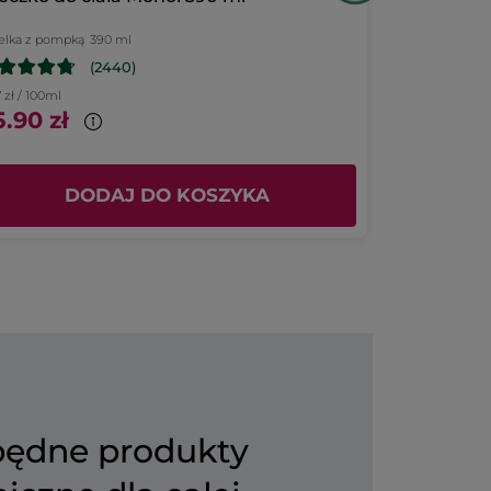
elka z pompką
390 ml
125 ml
(2440)
7 zł / 100ml
399.20 zł / 1l
.90 zł
49.90 zł
DODAJ DO KOSZYKA
D
będne produkty