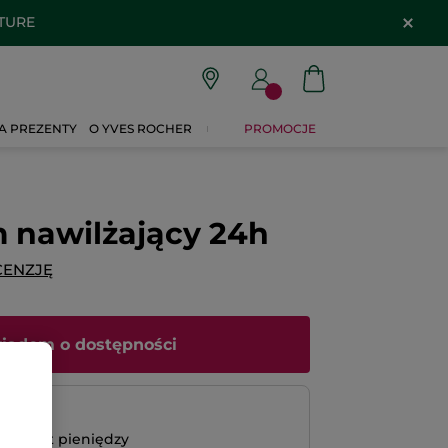
ATURE
A PREZENTY
O YVES ROCHER
PROMOCJE
 nawilżający 24h
CENZJĘ
iadom o dostępności
atność
bo zwrot pieniędzy