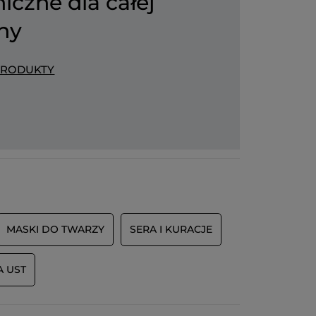
iczne dla całej
ny
PRODUKTY
MASKI DO TWARZY
SERA I KURACJE
A UST