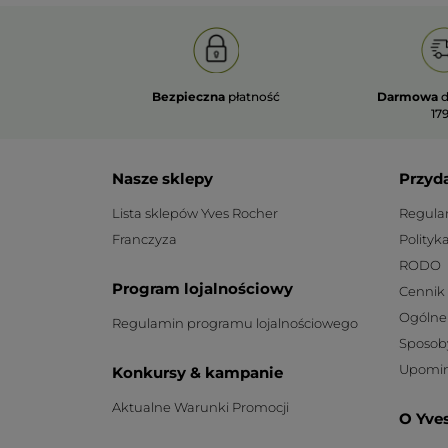
Bezpieczna
płatność
Darmowa
d
179
Nasze sklepy
Przyd
Lista sklepów Yves Rocher
Regula
Franczyza
Polityk
RODO
Program lojalnościowy
Cennik
Ogólne
Regulamin programu lojalnościowego
Sposob
Upomin
Konkursy & kampanie
Aktualne Warunki Promocji
O Yve