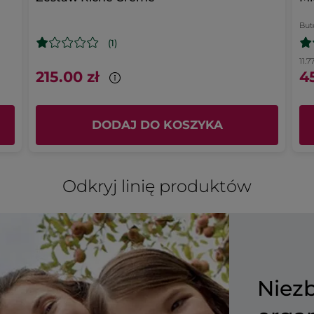
But
(1)
11.7
215.00 zł
45
DODAJ DO KOSZYKA
Odkryj linię produktów
Niez