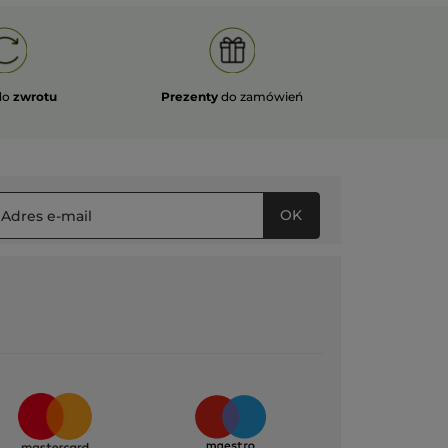
do
zwrotu
Prezenty
do zamówień
OK