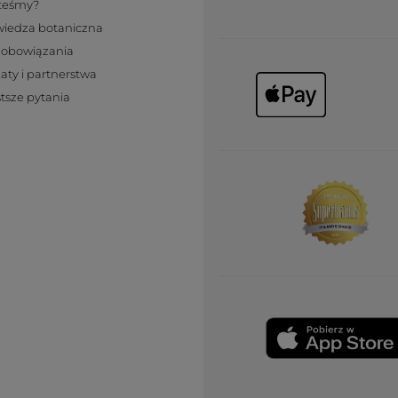
steśmy?
wiedza botaniczna
zobowiązania
katy i partnerstwa
tsze pytania