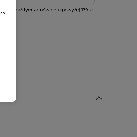
 przy każdym zamówieniu powyżej 179 zł
oda
IĘCEJ