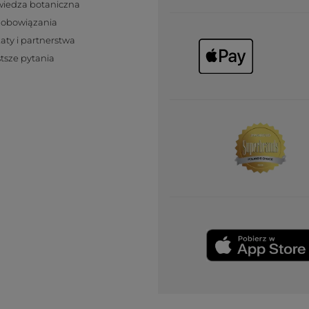
wiedza botaniczna
zobowiązania
katy i partnerstwa
tsze pytania