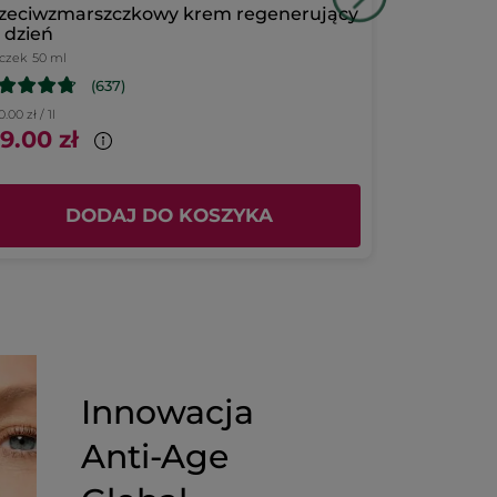
zeciwzmarszczkowy krem regenerujący
Zestaw Lift
 dzień
iczek
50 ml
(637)
.00 zł / 1l
9.00 zł
215.00 zł
DODAJ DO KOSZYKA
D
Innowacja
Anti-Age