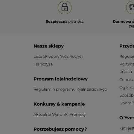
Bezpieczna
płatność
Darmowa
d
179
Nasze sklepy
Przyd
Lista sklepów Yves Rocher
Regula
Franczyza
Polityk
RODO
Program lojalnościowy
Cennik
Ogólne
Regulamin programu lojalnościowego
Sposob
Upomin
Konkursy & kampanie
Aktualne Warunki Promocji
O Yve
Kim je
Potrzebujesz pomocy?