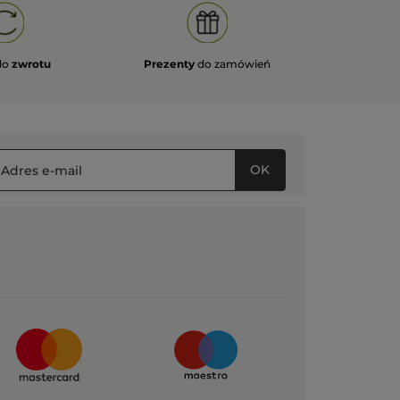
do
zwrotu
Prezenty
do zamówień
OK