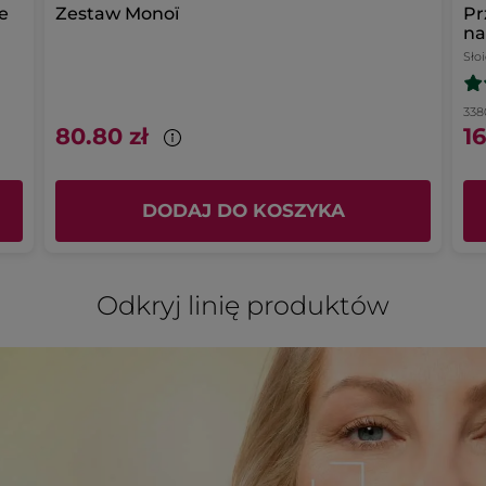
e
Zestaw Monoï
Pr
na
Sło
3380
80.80 zł
16
DODAJ DO KOSZYKA
Odkryj linię produktów