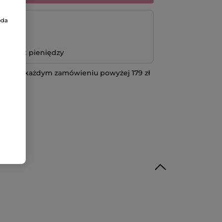
oda
atność
bo zwrot pieniędzy
 przy każdym zamówieniu powyżej 179 zł
IĘCEJ