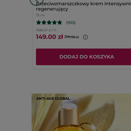
zochem bio
Przeciwzmarszczkowy krem intensywni
regenerujący
75 ml
(1515)
1986.67 zł / 1l
149.00 zł
209.00 zł
KA
DODAJ DO KOSZYKA
ANTI-AGE GLOBAL