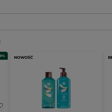
ć
29%
NOWOŚĆ
B