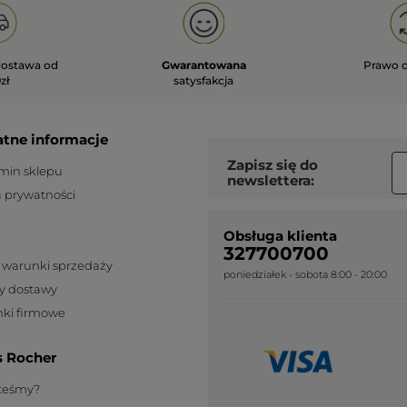
ostawa od
Gwarantowana
Prawo 
zł
satysfakcja
atne informacje
Zapisz się do
min sklepu
newslettera:
a prywatności
Obsługa klienta
327700700
 warunki sprzedaży
poniedziałek - sobota 8:00 - 20:00
y dostawy
ki firmowe
s Rocher
steśmy?