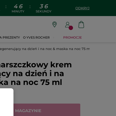
4
6
3
5
:
:
ODKRYJ
Y
MINUTY
SEKUNDY
A PREZENTY
O YVES ROCHER
PROMOCJE
generujący na dzień i na noc & maska na noc 75 ml
arszczkowy krem
cy na dzień i na
ka na noc 75 ml
CENZJĘ
RAK W MAGAZYNIE