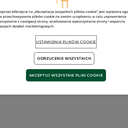
oprzez kliknięcie na „Akceptacja wszystkich plików cookie” jest wyrażona zg
a przechowywanie plików cookie na swoim urządzeniu w celu usprawnienia
Bezpieczna pł
orzystania z nawigacji strony, analizowania wykorzystania strony i wsparcia
aszych działań marketingowych.
Satysfakcja al
Darmowa wysyłka
USTAWIENIA PLIKÓW COOKIE
DOWIEDZ SIĘ W
ODRZUCENIE WSZYSTKICH
AKCEPTUJ WSZYSTKIE PLIKI COOKIE