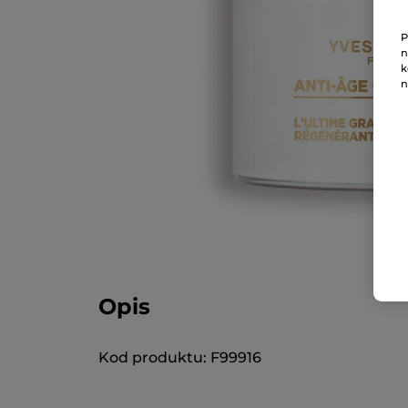
P
n
k
n
Opis
Kod produktu: F99916