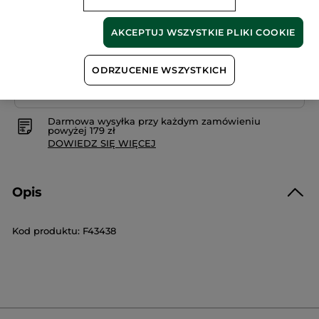
AKCEPTUJ WSZYSTKIE PLIKI COOKIE
Bezpieczna płatność
ODRZUCENIE WSZYSTKICH
Satysfakcja albo zwrot pieniędzy
Darmowa wysyłka przy każdym zamówieniu
powyżej 179 zł
DOWIEDZ SIĘ WIĘCEJ
Opis
Kod produktu: F43438