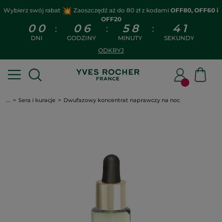
Wybierz swój rabat
Zaoszczędź aż do 80 zł z kodami
OFF80, OFF60 i
OFF20
0
0
0
6
5
8
4
1
:
:
:
DNI
GODZINY
MINUTY
SEKUNDY
ODKRYJ
...
Sera i kuracje
Dwufazowy koncentrat naprawczy na noc