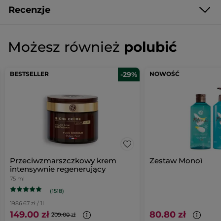
Recenzje
Napisz pierwszą recenzję!
Brak
ocen
★★★★★
★★★★★
Możesz również
polubić
Brak
ocen
DODAJ RECENZJĘ
BESTSELLER
-29%
NOWOŚĆ
Przeciwzmarszczkowy krem
Zestaw Monoï
intensywnie regenerujący
75 ml
(1518)
1986.67 zł / 1l
149.00 zł
80.80 zł
209.00 zł