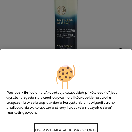
Dwufazowy koncentrat naprawczy na
Poprzez kliknięcie na „Akceptacja wszystkich plików cookie” jest
noc
wyrażona zgoda na przechowywanie plików cookie na swoim
urządzeniu w celu usprawnienia korzystania z nawigacji strony,
★★★★★
★★★★★
DODAJ RECENZJĘ
analizowania wykorzystania strony i wsparcia naszych działań
Brak
marketingowych.
ocen
BRAK W MAGAZYNIE
USTAWIENIA PLIKÓW COOKIE