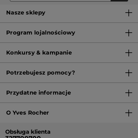
Nasze sklepy
Lista sklepów Yves Rocher
Program lojalnościowy
Franczyza
Regulamin programu lojalnościowego
Konkursy & kampanie
Aktualne Warunki Promocji
Potrzebujesz pomocy?
Skontaktuj się z nami
Przydatne informacje
Regulamin sklepu
O Yves Rocher
Polityka prywatności
Kim jesteśmy?
RODO
Obsługa klienta
Nasza wiedza botaniczna
Cennik