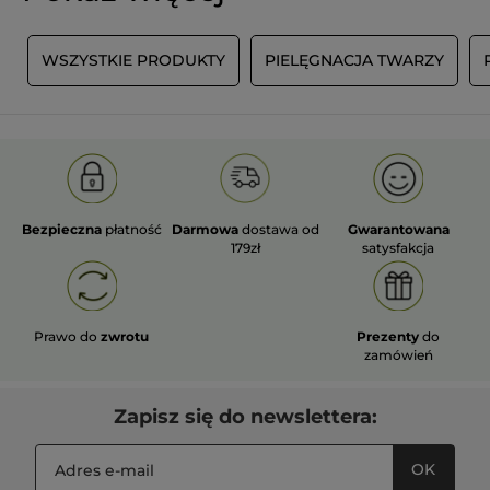
T
WSZYSTKIE PRODUKTY
PIELĘGNACJA TWARZY
Bezpieczna
płatność
Darmowa
dostawa od
Gwarantowana
179zł
satysfakcja
Prawo do
zwrotu
Prezenty
do
zamówień
Zapisz się do newslettera:
OK