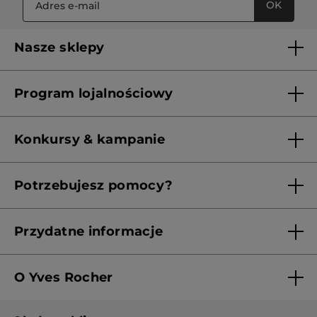
OK
Nasze sklepy
Lista sklepów Yves Rocher
Program lojalnościowy
Franczyza
Regulamin programu lojalnościowego
Konkursy & kampanie
Aktualne Warunki Promocji
Potrzebujesz pomocy?
Skontaktuj się z nami
Przydatne informacje
Regulamin sklepu
O Yves Rocher
Polityka prywatności
Kim jesteśmy?
RODO