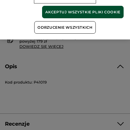
AKCEPTUJ WSZYSTKIE PLIKI COOKIE
Bezpieczna płatność
Satysfakcja albo zwrot pieniędzy
ODRZUCENIE WSZYSTKICH
Darmowa wysyłka przy każdym zamówieniu
powyżej 179 zł
DOWIEDZ SIĘ WIĘCEJ
Opis
Kod produktu: P41019
Recenzje