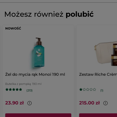
Napisz pierwszą recenzję!
Brak
ocen
★★★★★
★★★★★
Możesz również
polubić
Brak
ocen
DODAJ RECENZJĘ
NOWOŚĆ
Żel do mycia rąk Monoï 190 ml
Zestaw Riche Crè
Butelka z pompką
190 ml
(213)
(1)
23.90 zł
215.00 zł