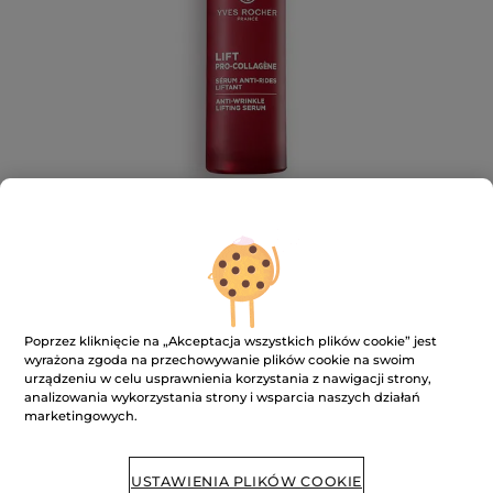
Liftingujące serum
Poprzez kliknięcie na „Akceptacja wszystkich plików cookie” jest
przeciwzmarszczkowe
wyrażona zgoda na przechowywanie plików cookie na swoim
urządzeniu w celu usprawnienia korzystania z nawigacji strony,
★★★★★
★★★★★
DODAJ RECENZJĘ
analizowania wykorzystania strony i wsparcia naszych działań
Brak
marketingowych.
ocen
Powiadom o dostępności
USTAWIENIA PLIKÓW COOKIE