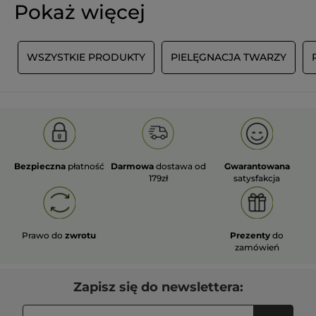
Pokaż więcej
T
WSZYSTKIE PRODUKTY
PIELĘGNACJA TWARZY
Bezpieczna
płatność
Darmowa
dostawa od
Gwarantowana
179zł
satysfakcja
Prawo do
zwrotu
Prezenty
do
zamówień
Zapisz się do newslettera: