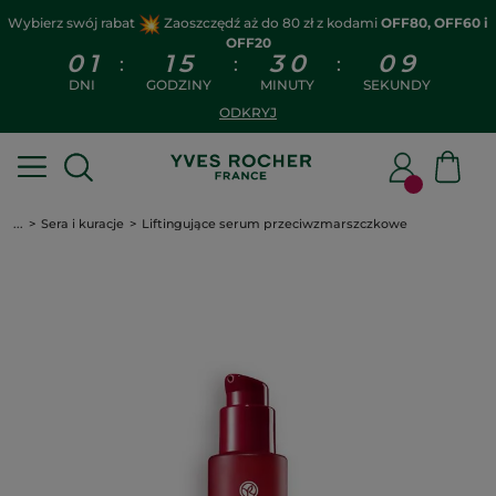
Wybierz swój rabat
Zaoszczędź aż do 80 zł z kodami
OFF80, OFF60 i
OFF20
0
1
1
5
3
0
0
8
:
:
:
DNI
GODZINY
MINUTY
SEKUNDY
ODKRYJ
...
Sera i kuracje
Liftingujące serum przeciwzmarszczkowe