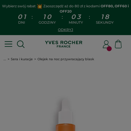
Wybierz swój rabat
Zaoszczędź aż do 80 zł z kodami
OFF80, OFF60 i
OFF20
0
1
1
0
0
3
1
8
:
:
:
DNI
GODZINY
MINUTY
SEKUNDY
ODKRYJ
...
Sera i kuracje
Olejek na noc przywracający blask