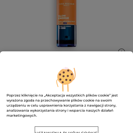
Olejek na noc przywracający blask
Poprzez kliknięcie na „Akceptacja wszystkich plików cookie” jest
★★★★★
★★★★★
DODAJ RECENZJĘ
wyrażona zgoda na przechowywanie plików cookie na swoim
Brak
urządzeniu w celu usprawnienia korzystania z nawigacji strony,
ocen
analizowania wykorzystania strony i wsparcia naszych działań
marketingowych.
BRAK W MAGAZYNIE