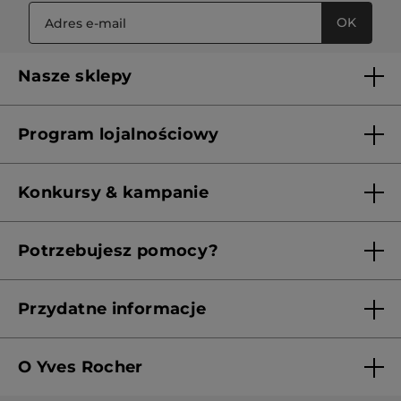
OK
Nasze sklepy
Lista sklepów Yves Rocher
Program lojalnościowy
Franczyza
Regulamin programu lojalnościowego
Konkursy & kampanie
Aktualne Warunki Promocji
Potrzebujesz pomocy?
Skontaktuj się z nami
Przydatne informacje
Regulamin sklepu
O Yves Rocher
Polityka prywatności