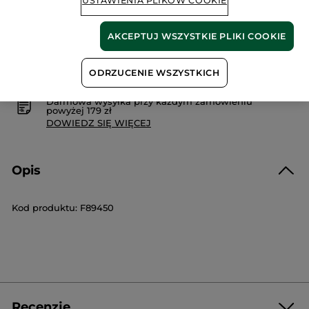
USTAWIENIA PLIKÓW COOKIE
AKCEPTUJ WSZYSTKIE PLIKI COOKIE
Bezpieczna płatność
ODRZUCENIE WSZYSTKICH
Satysfakcja albo zwrot pieniędzy
Darmowa wysyłka przy każdym zamówieniu
powyżej 179 zł
DOWIEDZ SIĘ WIĘCEJ
Opis
Kod produktu: F89450
Recenzje