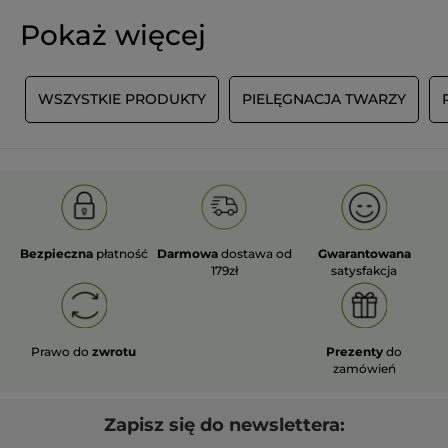
Pokaż więcej
T
WSZYSTKIE PRODUKTY
PIELĘGNACJA TWARZY
Bezpieczna
płatność
Darmowa
dostawa od
Gwarantowana
179zł
satysfakcja
Prawo do
zwrotu
Prezenty
do
zamówień
Zapisz się do newslettera: