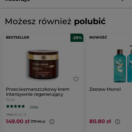
Napisz pierwszą recenzję!
Brak
ocen
★★★★★
★★★★★
Możesz również
polubić
Brak
ocen
DODAJ RECENZJĘ
BESTSELLER
-29%
NOWOŚĆ
Przeciwzmarszczkowy krem
Zestaw Monoï
intensywnie regenerujący
75 ml
(1516)
1986.67 zł / 1l
149.00 zł
80.80 zł
209.00 zł