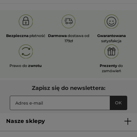
Bezpieczna
płatność
Darmowa
dostawa od
Gwarantowana
179zł
satysfakcja
Prawo do
zwrotu
Prezenty
do
zamówień
Zapisz się do newslettera:
OK
Nasze sklepy
Lista sklepów Yves Rocher