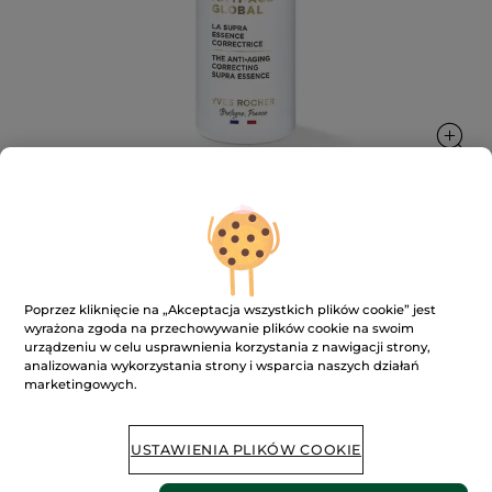
Przeciwzmarszczkowa esencja
korygująca
Poprzez kliknięcie na „Akceptacja wszystkich plików cookie” jest
wyrażona zgoda na przechowywanie plików cookie na swoim
★★★★★
★★★★★
DODAJ RECENZJĘ
urządzeniu w celu usprawnienia korzystania z nawigacji strony,
Brak
analizowania wykorzystania strony i wsparcia naszych działań
ocen
marketingowych.
Powiadom o dostępności
USTAWIENIA PLIKÓW COOKIE