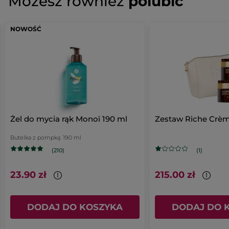
Możesz również
polubić
Brak
ocen
DODAJ RECENZJĘ
NOWOŚĆ
Żel do mycia rąk Monoï 190 ml
Zestaw Riche Crè
Butelka z pompką
190 ml
(210)
(1)
23.90 zł
215.00 zł
DODAJ DO KOSZYKA
DODAJ DO 