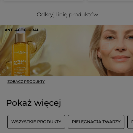
Odkryj linię produktów
ANTI-AGE GLOBAL
ZOBACZ PRODUKTY
Pokaż więcej
T
WSZYSTKIE PRODUKTY
PIELĘGNACJA TWARZY