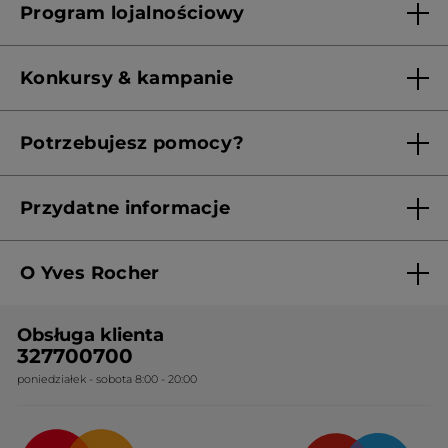
Program lojalnościowy
Franczyza
Regulamin programu lojalnościowego
Konkursy & kampanie
Aktualne Warunki Promocji
Potrzebujesz pomocy?
Skontaktuj się z nami
Przydatne informacje
Regulamin sklepu
O Yves Rocher
Polityka prywatności
Kim jesteśmy?
RODO
Obsługa klienta
Nasza wiedza botaniczna
Cennik
327700700
poniedziałek - sobota 8:00 - 20:00
Nasze zobowiązania
Ogólne warunki sprzedaży
Certyfikaty i partnerstwa
Sposoby dostawy