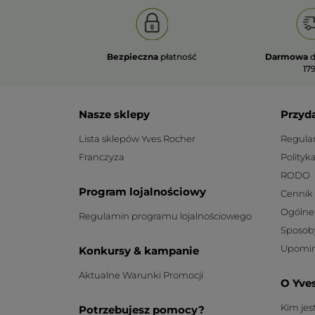
Bezpieczna
płatność
Darmowa
d
179
Nasze sklepy
Przyd
Lista sklepów Yves Rocher
Regula
Franczyza
Polityk
RODO
Program lojalnościowy
Cennik
Ogólne
Regulamin programu lojalnościowego
Sposob
Upomin
Konkursy & kampanie
Aktualne Warunki Promocji
O Yve
Kim je
Potrzebujesz pomocy?