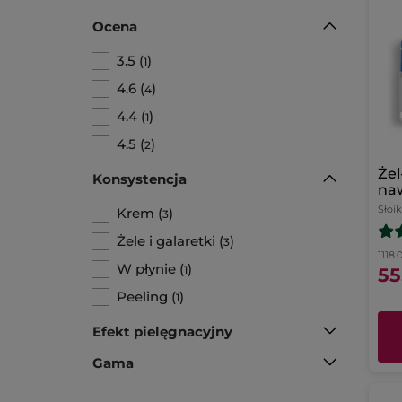
Ocena
3.5
(
)
1
4.6
(
)
4
4.4
(
)
1
4.5
(
)
2
Żel
Konsystencja
naw
nor
Słoik
Krem
(
)
3
mie
Żele i galaretki
(
)
3
1118.0
W płynie
(
)
1
55
Peeling
(
)
1
Efekt pielęgnacyjny
Gama