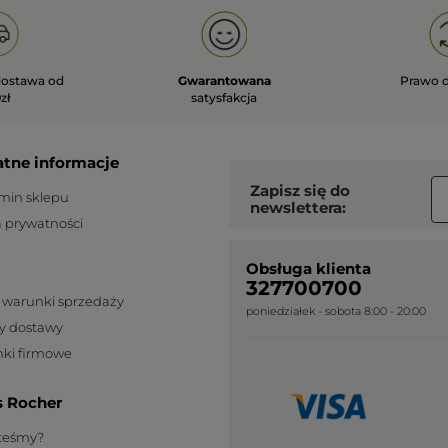
ostawa od
Gwarantowana
Prawo 
zł
satysfakcja
atne informacje
Zapisz się do
min sklepu
newslettera:
a prywatności
Obsługa klienta
327700700
 warunki sprzedaży
poniedziałek - sobota 8:00 - 20:00
y dostawy
ki firmowe
s Rocher
steśmy?