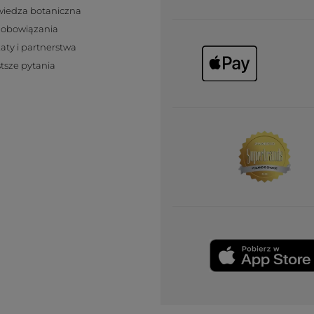
wiedza botaniczna
zobowiązania
katy i partnerstwa
tsze pytania