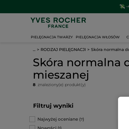
-
PIELĘGNACJA TWARZY
PIELĘGNACJA WŁOSÓW
C
...
RODZAJ PIELĘGNACJI
Skóra normalna d
Skóra normalna 
mieszanej
8
znaleziony(e) produkt(y)
Filtruj wyniki
Najwyżej oceniane
(
)
7
Nowości
(
)
1