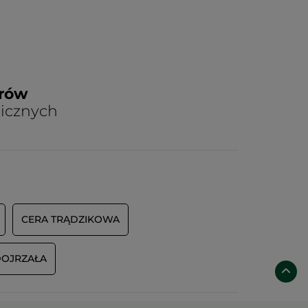
arów
nicznych
CERA TRĄDZIKOWA
DOJRZAŁA