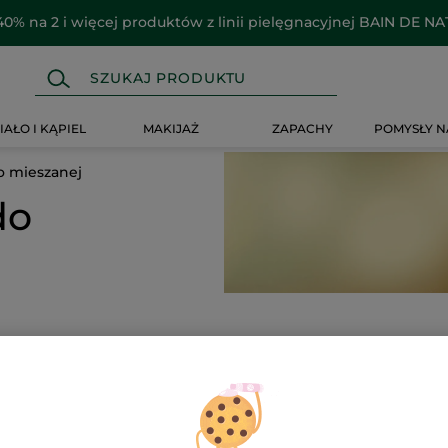
40% na 2 i więcej produktów z linii pielęgnacyjnej BAIN DE N
IAŁO I KĄPIEL
MAKIJAŻ
ZAPACHY
POMYSŁY N
o mieszanej
do
-30%
-31%
NOWOŚĆ