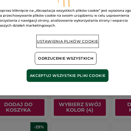
oprzez kliknięcie na „Akceptacja wszystkich plików cookie” jest wyrażona zg
a przechowywanie plików cookie na swoim urządzeniu w celu usprawnienia
orzystania z nawigacji strony, analizowania wykorzystania strony i wsparcia
aszych działań marketingowych.
USTAWIENIA PLIKÓW COOKIE
em intensywnie
Nawilżający krem BB
Maska
ODRZUCENIE WSZYSTKICH
ilżający na dzień i
SPF 50 Bardzo jasny
nawilż
noc 75 ml
40 ml
na noc
75 ml
Tubka
40 ml
- 4 kolory
Tubka
75
(642)
(81)
AKCEPTUJ WSZYSTKIE PLIKI COOKIE
0 zł / 1l
119.75 zł / 100ml
518.67 zł / 
.00 zł
47.90 zł
38.90
99.00 zł
69.00 zł
DODAJ DO
WYBIERZ SWÓJ
D
KOSZYKA
KOLOR (4)
-29%