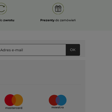
do
zwrotu
Prezenty
do zamówień
OK