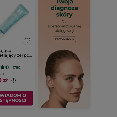
ająco-
etlający żel pod
(780)
/ 1l
 zł
WIADOM O
STĘPNOŚCI