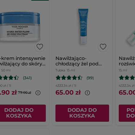
-krem intensywnie
Nawilżająco-
Nawilż
ilżający do skóry
chłodzący żel pod
rozświ
malnej i
oczy 15 ml
oczy
50 ml
Tubka
15 ml
15 ml
szanej 50 ml
(341)
(99)
0 zł / 1l
4333.34 zł / 1l
4333.34 zł 
.90 zł
65.00 zł
65.00
79.00 zł
DODAJ DO
DODAJ DO
PO
KOSZYKA
KOSZYKA
DO