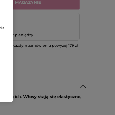
RAK W MAGAZYNIE
atność
oda
bo zwrot pieniędzy
 przy każdym zamówieniu powyżej 179 zł
IĘCEJ
iążając ich.
Włosy stają się elastyczne,