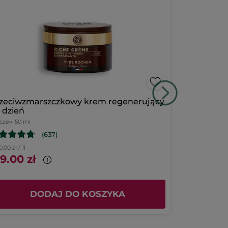
zeciwzmarszczkowy krem regenerujący
Zestaw Lift
 dzień
iczek
50 ml
(637)
.00 zł / 1l
9.00 zł
215.00 zł
DODAJ DO KOSZYKA
D