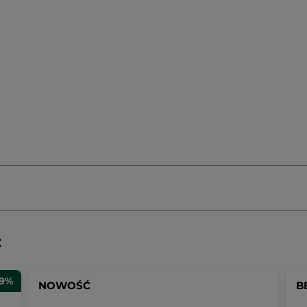
ć
29%
NOWOŚĆ
B