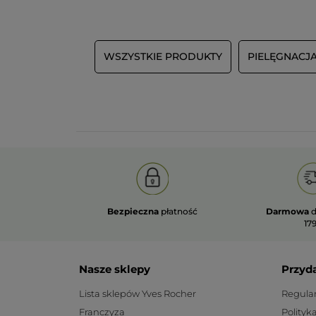
WSZYSTKIE PRODUKTY
PIELĘGNAC
Bezpieczna
płatność
Darmowa
d
179
Nasze sklepy
Przyd
Lista sklepów Yves Rocher
Regula
Franczyza
Polityk