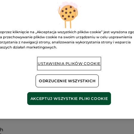
B
Bezpieczna pł
oprzez kliknięcie na „Akceptacja wszystkich plików cookie” jest wyrażona zg
a przechowywanie plików cookie na swoim urządzeniu w celu usprawnienia
Satysfakcja al
orzystania z nawigacji strony, analizowania wykorzystania strony i wsparcia
aszych działań marketingowych.
Darmowa wysyłka
DOWIEDZ SIĘ W
USTAWIENIA PLIKÓW COOKIE
ODRZUCENIE WSZYSTKICH
AKCEPTUJ WSZYSTKIE PLIKI COOKIE
tuje włosy aż po same końce w jednym kroku
, nie obc
ch