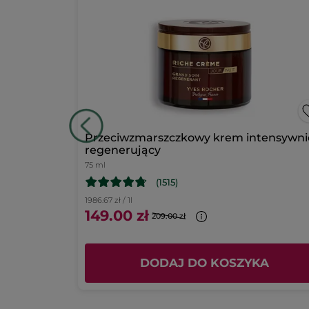
zochem bio
Przeciwzmarszczkowy krem intensywni
regenerujący
75 ml
(1515)
1986.67 zł / 1l
149.00 zł
209.00 zł
KA
DODAJ DO KOSZYKA