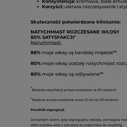
Konsystencja:
kremowa, biała emuls
Korzyści:
ułatwia rozczesywanie i styl
Skuteczność potwierdzona klinicznie:
NATYCHMIAST ROZCZESANE WŁOSY
80% SATYSFAKCJI
*
Natychmiast:
86%
moje włosy są bardziej miękkie**
80%
moje włosy zostały natychmiast rozc
80%
moje włosy są odżywione**
*
Badanie satysfakcji przeprowadzone na 101 osobach
**
Badanie przeprowadzone przez 21 dni na 101 osobach
Poradnik segregacji:
Za każdym razem, gdy segregujesz odpady, pomagasz nada
Włóż butelkę wraz z zakrętką do pojemnika na recykling.