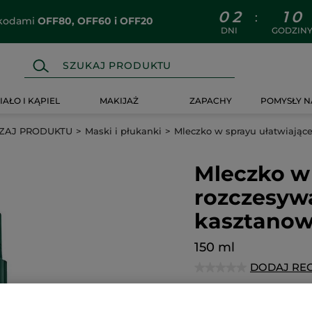
0
2
1
0
:
z kodami
OFF80, OFF60 i OFF20
DNI
GODZIN
IAŁO I KĄPIEL
MAKIJAŻ
ZAPACHY
POMYSŁY N
ZAJ PRODUKTU
Maski i płukanki
Mleczko w sprayu ułatwiając
Mleczko w 
rozczesyw
kasztanow
150 ml
DODAJ RE
★★★★★
★★★★★
Brak
ocen