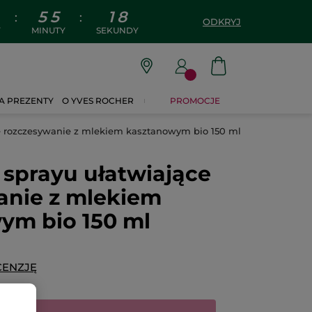
5
5
1
8
:
:
ODKRYJ
Y
MINUTY
SEKUNDY
A PREZENTY
O YVES ROCHER
PROMOCJE
e rozczesywanie z mlekiem kasztanowym bio 150 ml
sprayu ułatwiające
anie z mlekiem
ym bio 150 ml
CENZJĘ