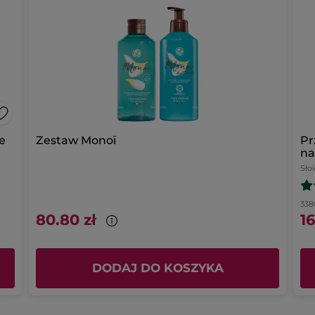
e
Zestaw Monoï
Pr
na
Sło
3380
80.80 zł
16
DODAJ DO KOSZYKA