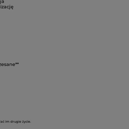
ja
izację
zesane**
ć im drugie życie.