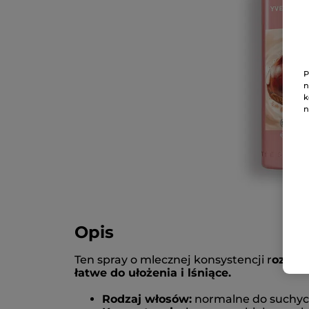
P
n
k
n
Opis
Ten spray o mlecznej konsystencji r
ozplą
łatwe do ułożenia i lśniące.
Rodzaj włosów:
normalne do suchy