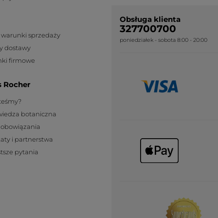
Obsługa klienta
327700700
 warunki sprzedaży
poniedziałek - sobota 8:00 - 20:00
y dostawy
ki firmowe
s Rocher
steśmy?
wiedza botaniczna
zobowiązania
katy i partnerstwa
tsze pytania