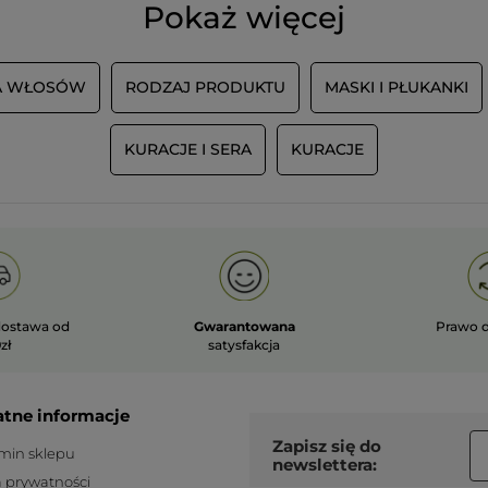
Pokaż więcej
JA WŁOSÓW
RODZAJ PRODUKTU
MASKI I PŁUKANKI
KURACJE I SERA
KURACJE
ostawa od
Gwarantowana
Prawo 
zł
satysfakcja
atne informacje
Zapisz się do
min sklepu
newslettera:
a prywatności