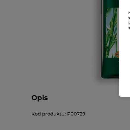
P
n
k
n
Opis
Kod produktu: P00729