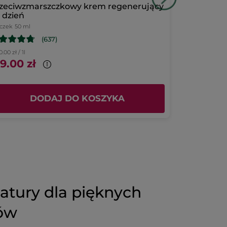
zeciwzmarszczkowy krem regenerujący
Zestaw Lift
 dzień
iczek
50 ml
(637)
.00 zł / 1l
9.00 zł
215.00 zł
DODAJ DO KOSZYKA
D
natury dla pięknych
sów