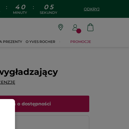
4
0
0
4
:
:
ODKRYJ
Y
MINUTY
SEKUNDY
A PREZENTY
O YVES ROCHER
PROMOCJE
ygładzający
CENZJĘ
iadom o dostępności
atność