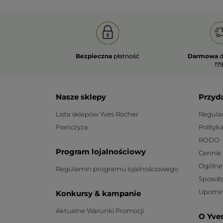
Bezpieczna
płatność
Darmowa
d
179
Nasze sklepy
Przyd
Lista sklepów Yves Rocher
Regula
Franczyza
Polityk
RODO
Program lojalnościowy
Cennik
Ogólne
Regulamin programu lojalnościowego
Sposob
Upomin
Konkursy & kampanie
Aktualne Warunki Promocji
O Yve