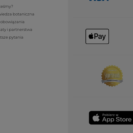
steśmy?
wiedza botaniczna
zobowiązania
katy i partnerstwa
tsze pytania