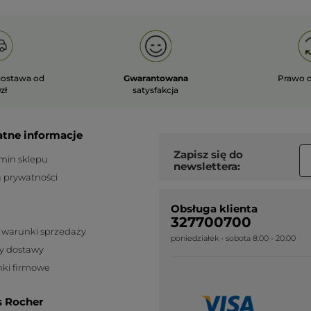
ostawa od
Gwarantowana
Prawo 
zł
satysfakcja
atne informacje
Zapisz się do
min sklepu
newslettera:
a prywatności
Obsługa klienta
327700700
 warunki sprzedaży
poniedziałek - sobota 8:00 - 20:00
y dostawy
ki firmowe
s Rocher