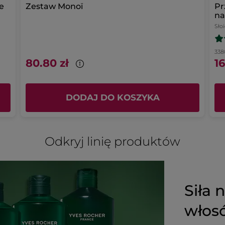
e
Zestaw Monoï
Pr
na
Sło
3380
80.80 zł
16
DODAJ DO KOSZYKA
Odkryj linię produktów
Siła 
wło