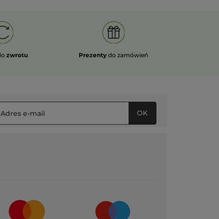
do
zwrotu
Prezenty
do zamówień
OK