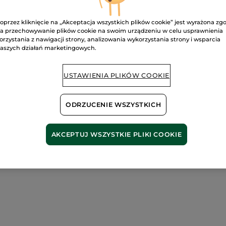
Satysfakcja al
oprzez kliknięcie na „Akceptacja wszystkich plików cookie” jest wyrażona zg
Darmowa wysyłka
a przechowywanie plików cookie na swoim urządzeniu w celu usprawnienia
DOWIEDZ SIĘ W
orzystania z nawigacji strony, analizowania wykorzystania strony i wsparcia
aszych działań marketingowych.
USTAWIENIA PLIKÓW COOKIE
ODRZUCENIE WSZYSTKICH
AKCEPTUJ WSZYSTKIE PLIKI COOKIE