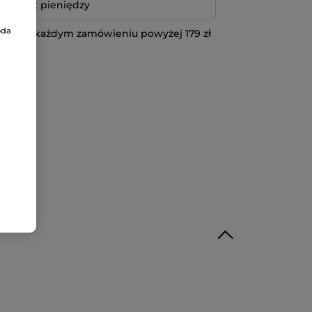
bo zwrot pieniędzy
oda
 przy każdym zamówieniu powyżej 179 zł
IĘCEJ