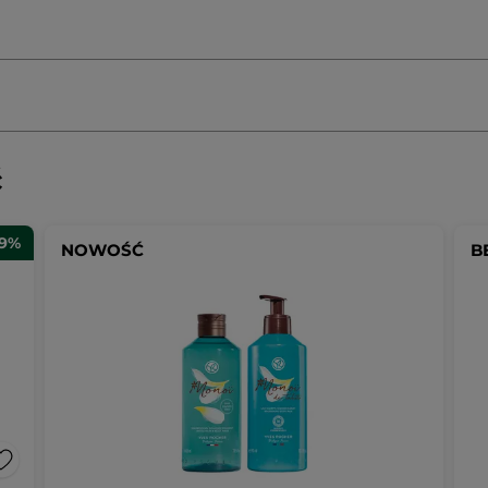
ć
29%
NOWOŚĆ
B