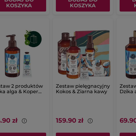
KOSZYKA
KOSZYKA
staw 2 produktów
Zestaw pielęgnacyjny
Zesta
ka alga & Koper
Kokos & Ziarna kawy
Dzika 
rski
morski
.90 zł
159.90 zł
69.90