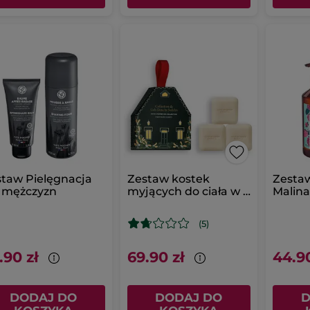
taw Pielęgnacja
Zestaw kostek
Zesta
 mężczyzn
myjących do ciała w 3
Malina
zapachach
(5)
.90 zł
69.90 zł
44.90
DODAJ DO
DODAJ DO
D