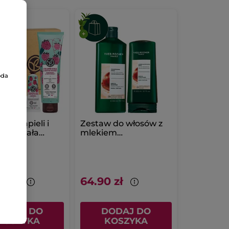
oda
 do kąpieli i
Zestaw do włosów z
acji ciała
mlekiem
 & Mięta
kasztanowym
0 zł
64.90 zł
ODAJ DO
DODAJ DO
KOSZYKA
KOSZYKA