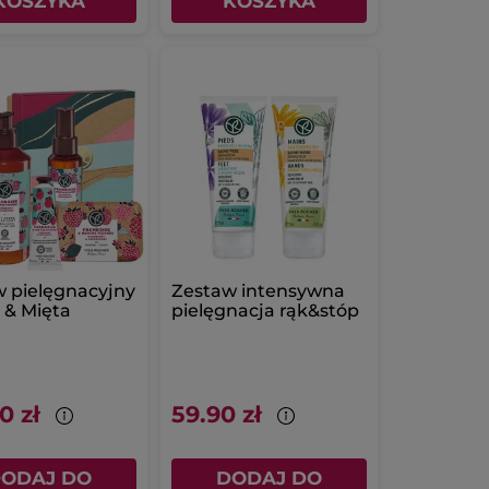
KOSZYKA
KOSZYKA
 pielęgnacyjny
Zestaw intensywna
 & Mięta
pielęgnacja rąk&stóp
0 zł
59.90 zł
ODAJ DO
DODAJ DO