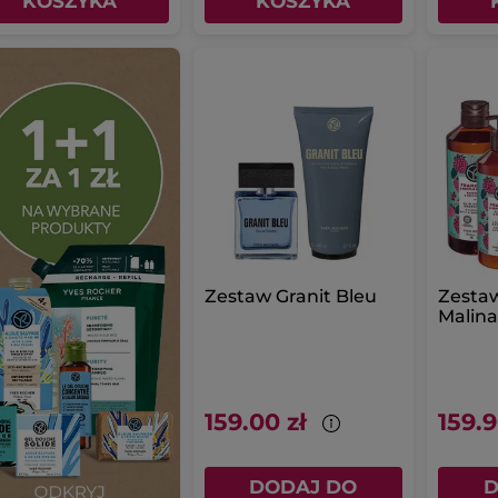
KOSZYKA
KOSZYKA
Zestaw Granit Bleu
Zestaw
Malina
159.00 zł
159.9
DODAJ DO
D