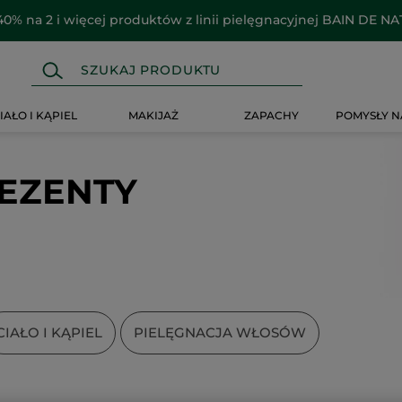
40% na 2 i więcej produktów z linii pielęgnacyjnej BAIN DE N
IAŁO I KĄPIEL
MAKIJAŻ
ZAPACHY
POMYSŁY N
EZENTY
CIAŁO I KĄPIEL
PIELĘGNACJA WŁOSÓW