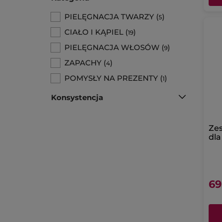
PIELĘGNACJA TWARZY
(
)
5
CIAŁO I KĄPIEL
(
)
19
PIELĘGNACJA WŁOSÓW
(
)
9
ZAPACHY
(
)
4
POMYSŁY NA PREZENTY
(
)
1
Konsystencja
Zes
dla
69