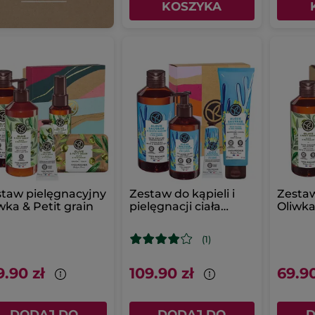
KOSZYKA
taw pielęgnacyjny
Zestaw do kąpieli i
Zesta
wka & Petit grain
pielęgnacji ciała
Oliwka
Dzika alga & Koper
morski
(1)
9.90 zł
109.90 zł
69.90
DODAJ DO
DODAJ DO
D