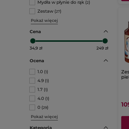
Mydła w płynie do rąk
(
)
2
Zestaw
(
)
27
Pokaż więcej
Cena
34,9 zł
249 zł
Ocena
1.0
(
)
Zes
1
pie
4.9
(
)
1
Ko
1.7
(
)
1
4.0
(
)
1
10
0
(
)
29
Pokaż więcej
Kategoria