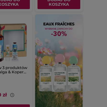
KOSZYKA
KOSZYKA
w 3 produktów
alga & Koper
 z pudełkiem
 zł