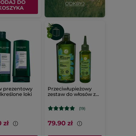
ODAJ DO
KOSZYKA
w prezentowy
Przeciwłupieżowy
kreślone loki
zestaw do włosów z
miętą pieprzową bio
(19)
 zł
79.90 zł