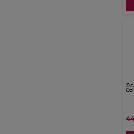
Ze
Dzi
mo
44