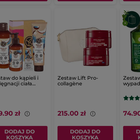
taw do kąpieli i
Zestaw Lift Pro-
Zesta
lęgnacji ciała
collagène
wypad
kos
biały
9.90 zł
215.00 zł
74.90
DODAJ DO
DODAJ DO
D
KOSZYKA
KOSZYKA