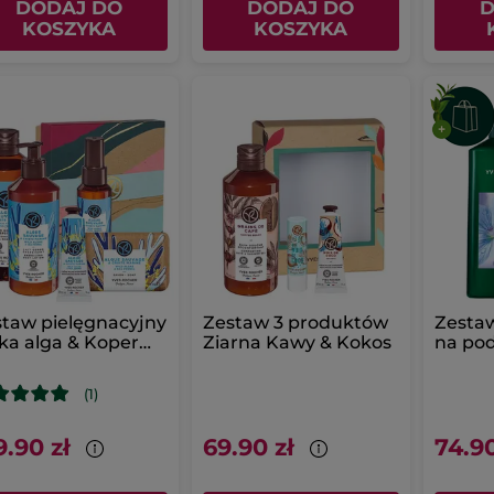
DODAJ DO
DODAJ DO
D
KOSZYKA
KOSZYKA
taw pielęgnacyjny
Zestaw 3 produktów
Zesta
ka alga & Koper
Ziarna Kawy & Kokos
na pod
rski
(1)
9.90 zł
69.90 zł
74.90