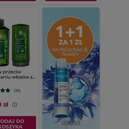
w przeciw
aniu włosów z
m łubinem
(33)
 zł
ODAJ DO
KOSZYKA