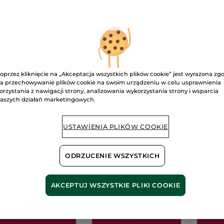
OWOŚĆ
oprzez kliknięcie na „Akceptacja wszystkich plików cookie” jest wyrażona zg
a przechowywanie plików cookie na swoim urządzeniu w celu usprawnienia
orzystania z nawigacji strony, analizowania wykorzystania strony i wsparcia
aszych działań marketingowych.
staw Monoï
Zestaw Riche Crème
Zestaw
USTAWIENIA PLIKÓW COOKIE
pielęgn
Malina
(1)
ODRZUCENIE WSZYSTKICH
.80 zł
215.00 zł
109.9
AKCEPTUJ WSZYSTKIE PLIKI COOKIE
DODAJ DO
DODAJ DO
D
KOSZYKA
KOSZYKA