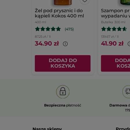
Żel pod prysznic i do
Szampon pr
kąpieli Kokos 400 ml
wypadaniu 
białym łubi
400 ml
Butelka
300 ml
(475)
87.25 zł / 1l
139.67 zł / 1l
34.90 zł
41.90 zł
DODAJ DO
DODA
KOSZYKA
KOS
Bezpieczna
płatność
Darmowa
d
179
Nasze sklepy
Przyd