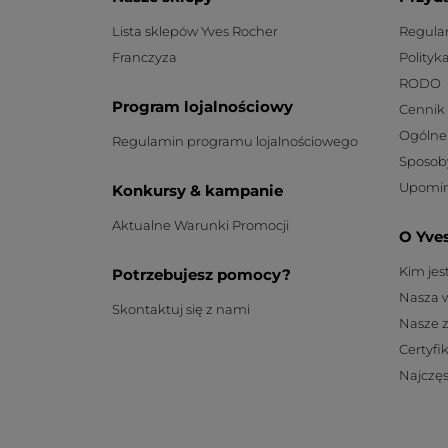
Lista sklepów Yves Rocher
Regula
Franczyza
Polityk
RODO
Program lojalnościowy
Cennik
Ogólne
Regulamin programu lojalnościowego
Sposob
Upomin
Konkursy & kampanie
Aktualne Warunki Promocji
O Yve
Kim je
Potrzebujesz pomocy?
Nasza 
Skontaktuj się z nami
Nasze 
Certyfi
Najczęs