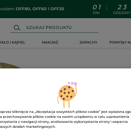
0
1
2
3
:
z kodami
OFF80, OFF60 i OFF20
DNI
GODZINY
IAŁO I KĄPIEL
MAKIJAŻ
ZAPACHY
POMYSŁY N
Ups!
oprzez kliknięcie na „Akceptacja wszystkich plików cookie” jest wyrażona zg
a przechowywanie plików cookie na swoim urządzeniu w celu usprawnienia
orzystania z nawigacji strony, analizowania wykorzystania strony i wsparcia
aszych działań marketingowych.
Strona nie może zostać wyś