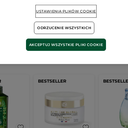
Wygląda na to, że ta strona
USTAWIENIA PLIKÓW COOKIE
nieprawidłowy.
ODRZUCENIE WSZYSTKICH
AKCEPTUJ WSZYSTKIE PLIKI COOKIE
Nasze
bestsellery
R
BESTSELLER
BESTSELL