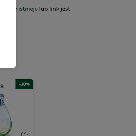
już nie istnieje
lub link jest
-30%
ER