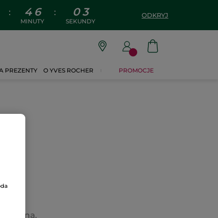
4
6
0
3
:
:
ODKRYJ
MINUTY
SEKUNDY
A PREZENTY
O YVES ROCHER
PROMOCJE
oda
wietlona.