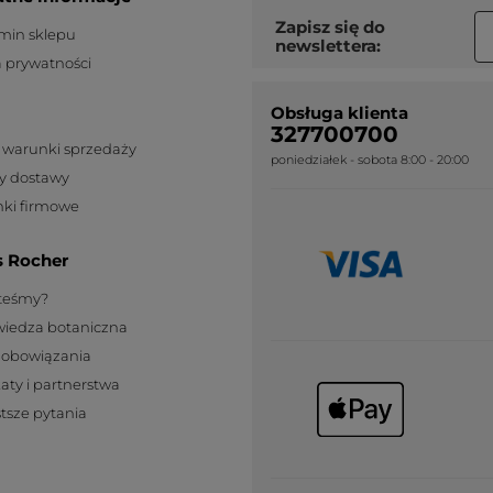
Zapisz się do
min sklepu
newslettera:
a prywatności
Obsługa klienta
327700700
 warunki sprzedaży
poniedziałek - sobota 8:00 - 20:00
y dostawy
ki firmowe
s Rocher
steśmy?
wiedza botaniczna
zobowiązania
katy i partnerstwa
tsze pytania