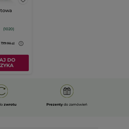
etowa
(1020)
199.00 zł
AJ DO
ZYKA
do
zwrotu
Prezenty
do zamówień