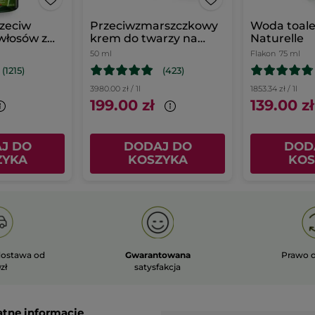
zeciw
Przeciwzmarszczkowy
Woda toal
włosów z
krem do twarzy na
Naturelle
nem
dzień
50 ml
Flakon
75 ml
(1215)
(423)
3980.00 zł / 1l
1853.34 zł / 1l
199.00 zł
139.00 zł
J DO
DODAJ DO
DOD
ZYKA
KOSZYKA
KOS
ostawa od
Gwarantowana
Prawo 
zł
satysfakcja
atne informacje