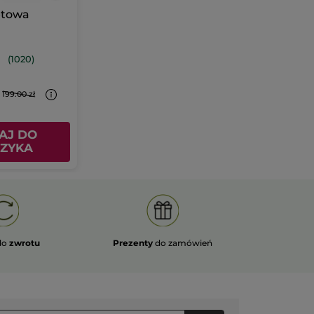
etowa
(1020)
199.00 zł
AJ DO
ZYKA
do
zwrotu
Prezenty
do zamówień