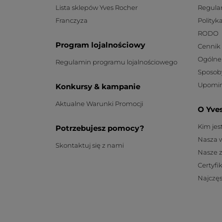
Lista sklepów Yves Rocher
Regula
Franczyza
Polityk
RODO
Program lojalnościowy
Cennik
Ogólne
Regulamin programu lojalnościowego
Sposob
Upomin
Konkursy & kampanie
Aktualne Warunki Promocji
O Yve
Kim je
Potrzebujesz pomocy?
Nasza 
Skontaktuj się z nami
Nasze 
Certyfi
Najczęs