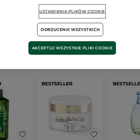
Wygląda na to, że ta strona
nieprawidłowy.
USTAWIENIA PLIKÓW COOKIE
ODRZUCENIE WSZYSTKICH
AKCEPTUJ WSZYSTKIE PLIKI COOKIE
Nasze
bestsellery
R
BESTSELLER
BESTSELL