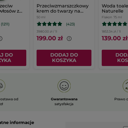
zeciw
Przeciwzmarszczkowy
Woda toal
włosów z
krem do twarzy na
Naturelle
nem
dzień
50 ml
Flakon
75 ml
(1211)
(423)
3980.00 zł / 1l
1853.34 zł / 1l
199.00 zł
139.00 zł
J DO
DODAJ DO
DOD
ZYKA
KOSZYKA
KOS
ostawa od
Gwarantowana
Prawo 
zł
satysfakcja
atne informacje