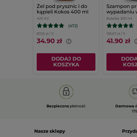
Żel pod prysznic i do
Szampon pr
kąpieli Kokos 400 ml
wypadaniu 
białym łubi
400 ml
Butelka
300 ml
(472)
87.25 zł / 1l
139.67 zł / 1l
34.90 zł
41.90 zł
DODAJ DO
DODA
KOSZYKA
KOS
Bezpieczna
płatność
Darmowa
d
179
Nasze sklepy
Przyd