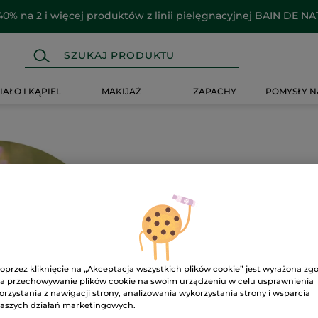
40% na 2 i więcej produktów z linii pielęgnacyjnej BAIN DE N
IAŁO I KĄPIEL
MAKIJAŻ
ZAPACHY
POMYSŁY N
Ups!
oprzez kliknięcie na „Akceptacja wszystkich plików cookie” jest wyrażona zg
a przechowywanie plików cookie na swoim urządzeniu w celu usprawnienia
orzystania z nawigacji strony, analizowania wykorzystania strony i wsparcia
Strona nie może zostać wyś
aszych działań marketingowych.