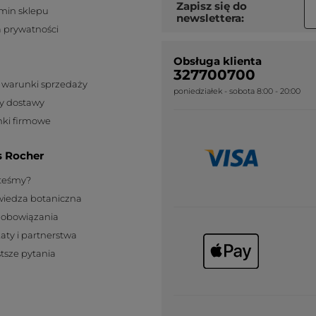
Zapisz się do
min sklepu
newslettera:
a prywatności
Obsługa klienta
327700700
 warunki sprzedaży
poniedziałek - sobota 8:00 - 20:00
y dostawy
ki firmowe
s Rocher
steśmy?
wiedza botaniczna
zobowiązania
katy i partnerstwa
tsze pytania