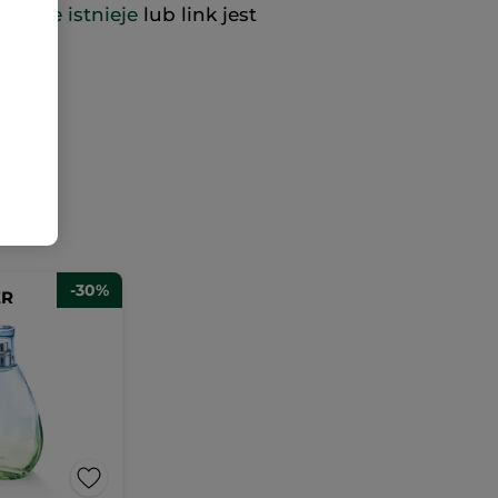
już nie istnieje
lub link jest
-30%
ER