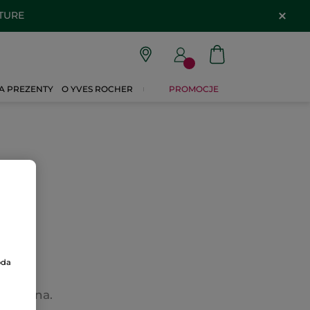
ATURE
A PREZENTY
O YVES ROCHER
PROMOCJE
oda
wietlona.