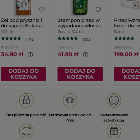
Żel pod prysznic i
Szampon przeciw
Przeciwzm
do kąpieli Kokos
wypadaniu włosów
krem do tw
400 ml
z białym łubinem
dzień
400 ml
Butelka
300 ml
50 ml
(472)
(1215)
87.25 zł / 1l
139.67 zł / 1l
3980.00 zł / 1l
34.90 zł
41.90 zł
199.00 zł
DODAJ DO
DODAJ DO
DODA
KOSZYKA
KOSZYKA
KOSZ
Bezpieczna
płatność
Darmowa
dostawa od
Gwarantowana
179zł
satysfakcja