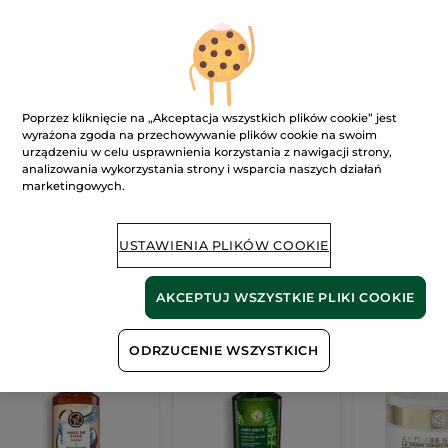
Ups!
Poprzez kliknięcie na „Akceptacja wszystkich plików cookie” jest
wyrażona zgoda na przechowywanie plików cookie na swoim
urządzeniu w celu usprawnienia korzystania z nawigacji strony,
analizowania wykorzystania strony i wsparcia naszych działań
Strona nie może zostać wyświetlona.
marketingowych.
Wygląda na to, że ta strona
już nie istnieje
lub
link jest nieprawidłowy.
USTAWIENIA PLIKÓW COOKIE
AKCEPTUJ WSZYSTKIE PLIKI COOKIE
Nasze
bestsellery
ODRZUCENIE WSZYSTKICH
BESTSELLER
BESTSELLER
BESTSELLER