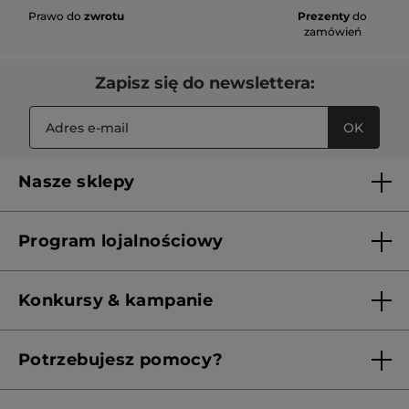
Prawo do
zwrotu
Prezenty
do
zamówień
Zapisz się do newslettera:
OK
Nasze sklepy
Lista sklepów Yves Rocher
Program lojalnościowy
Franczyza
Regulamin programu lojalnościowego
Konkursy & kampanie
Aktualne Warunki Promocji
Potrzebujesz pomocy?
Skontaktuj się z nami