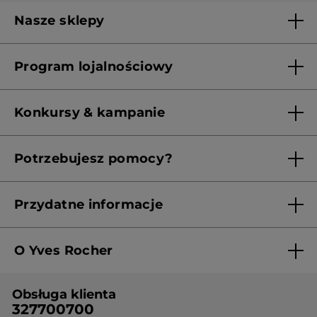
Nasze sklepy
Lista sklepów Yves Rocher
Program lojalnościowy
Franczyza
Regulamin programu lojalnościowego
Konkursy & kampanie
Aktualne Warunki Promocji
Potrzebujesz pomocy?
Skontaktuj się z nami
Przydatne informacje
Regulamin sklepu
O Yves Rocher
Polityka prywatności
Kim jesteśmy?
RODO
Obsługa klienta
Nasza wiedza botaniczna
Cennik
327700700