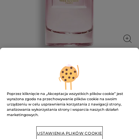
Woda perfumowana Sur La Lande 100
ml
★★★★★
★★★★★
Poprzez kliknięcie na „Akceptacja wszystkich plików cookie” jest
DODAJ RECENZJĘ
wyrażona zgoda na przechowywanie plików cookie na swoim
Brak
urządzeniu w celu usprawnienia korzystania z nawigacji strony,
ocen
analizowania wykorzystania strony i wsparcia naszych działań
marketingowych.
BRAK W MAGAZYNIE
USTAWIENIA PLIKÓW COOKIE