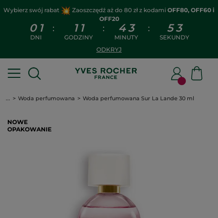
Wybierz swój rabat
Zaoszczędź aż do 80 zł z kodami
OFF80, OFF60 i
OFF20
0
1
1
1
4
3
5
3
:
:
:
DNI
GODZINY
MINUTY
SEKUNDY
ODKRYJ
...
Woda perfumowana
Woda perfumowana Sur La Lande 30 ml
NOWE
OPAKOWANIE