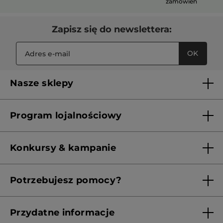
zamówień
Zapisz się do newslettera:
OK
Nasze sklepy
Lista sklepów Yves Rocher
Program lojalnościowy
Franczyza
Regulamin programu lojalnościowego
Konkursy & kampanie
Aktualne Warunki Promocji
Potrzebujesz pomocy?
Skontaktuj się z nami
Przydatne informacje