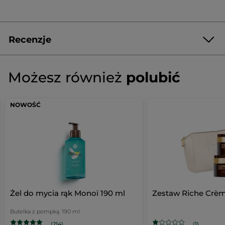
Recenzje
Napisz pierwszą recenzję!
Brak
ocen
★★★★★
★★★★★
Możesz również
polubić
Brak
ocen
DODAJ RECENZJĘ
NOWOŚĆ
Żel do mycia rąk Monoï 190 ml
Zestaw Riche Crè
Butelka z pompką
190 ml
(214)
(1)