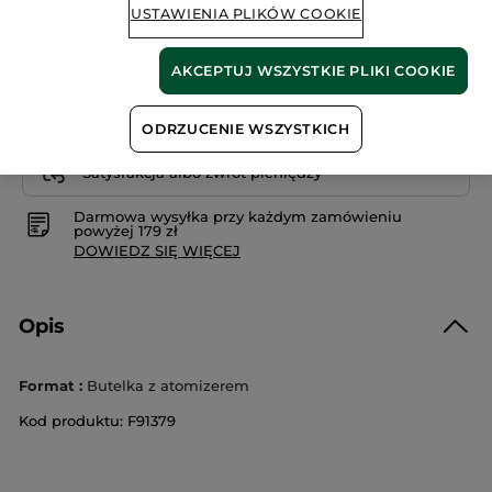
USTAWIENIA PLIKÓW COOKIE
BRAK W MAGAZYNIE
AKCEPTUJ WSZYSTKIE PLIKI COOKIE
ODRZUCENIE WSZYSTKICH
Bezpieczna płatność
Satysfakcja albo zwrot pieniędzy
Darmowa wysyłka przy każdym zamówieniu
powyżej 179 zł
DOWIEDZ SIĘ WIĘCEJ
Opis
Format :
Butelka z atomizerem
Kod produktu: F91379