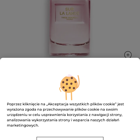
Woda perfumowana Sur La Lande 30
ml
Poprzez kliknięcie na „Akceptacja wszystkich plików cookie” jest
wyrażona zgoda na przechowywanie plików cookie na swoim
30 ml
urządzeniu w celu usprawnienia korzystania z nawigacji strony,
★★★★★
★★★★★
DODAJ RECENZJĘ
analizowania wykorzystania strony i wsparcia naszych działań
marketingowych.
Brak
ocen