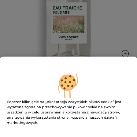
Woda toaletowa Poudree Magnolia &
Bergamotka 100 ml
Poprzez kliknięcie na „Akceptacja wszystkich plików cookie” jest
wyrażona zgoda na przechowywanie plików cookie na swoim
100 ml
urządzeniu w celu usprawnienia korzystania z nawigacji strony,
★★★★★
★★★★★
DODAJ RECENZJĘ
analizowania wykorzystania strony i wsparcia naszych działań
marketingowych.
Brak
ocen