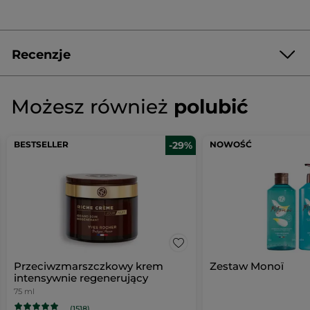
Recenzje
Napisz pierwszą recenzję!
Brak
ocen
★★★★★
★★★★★
Możesz również
polubić
Brak
ocen
DODAJ RECENZJĘ
BESTSELLER
-29%
NOWOŚĆ
Przeciwzmarszczkowy krem
Zestaw Monoï
intensywnie regenerujący
75 ml
(1518)