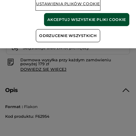
USTAWIENIA PLIKÓW COOKIE
BRAK W MAGAZYNIE
AKCEPTUJ WSZYSTKIE PLIKI COOKIE
ODRZUCENIE WSZYSTKICH
Bezpieczna płatność
Satysfakcja albo zwrot pieniędzy
Darmowa wysyłka przy każdym zamówieniu
powyżej 179 zł
DOWIEDZ SIĘ WIĘCEJ
Opis
Format :
Flakon
Kod produktu: F62954