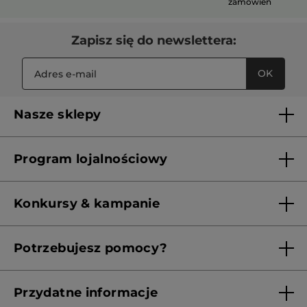
zamówień
Zapisz się do newslettera:
OK
Nasze sklepy
Lista sklepów Yves Rocher
Program lojalnościowy
Franczyza
Regulamin programu lojalnościowego
Konkursy & kampanie
Aktualne Warunki Promocji
Potrzebujesz pomocy?
Skontaktuj się z nami
Przydatne informacje