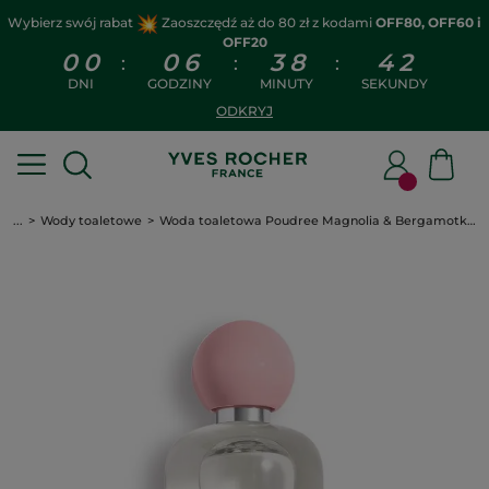
Wybierz swój rabat
Zaoszczędź aż do 80 zł z kodami
OFF80, OFF60 i
OFF20
0
0
0
6
3
8
4
2
:
:
:
DNI
GODZINY
MINUTY
SEKUNDY
ODKRYJ
...
Wody toaletowe
Woda toaletowa Poudree Magnolia & Bergamotka 100 ml