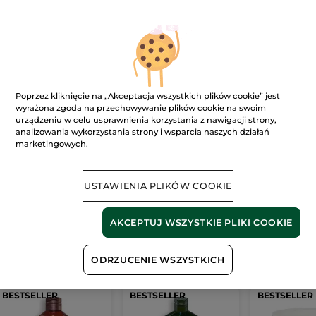
Ups!
Poprzez kliknięcie na „Akceptacja wszystkich plików cookie” jest
wyrażona zgoda na przechowywanie plików cookie na swoim
urządzeniu w celu usprawnienia korzystania z nawigacji strony,
analizowania wykorzystania strony i wsparcia naszych działań
marketingowych.
Strona nie może zostać wyświetlona.
Wygląda na to, że ta strona
już nie istnieje
lub
USTAWIENIA PLIKÓW COOKIE
link jest nieprawidłowy.
AKCEPTUJ WSZYSTKIE PLIKI COOKIE
Nasze
bestsellery
ODRZUCENIE WSZYSTKICH
BESTSELLER
BESTSELLER
BESTSELLER