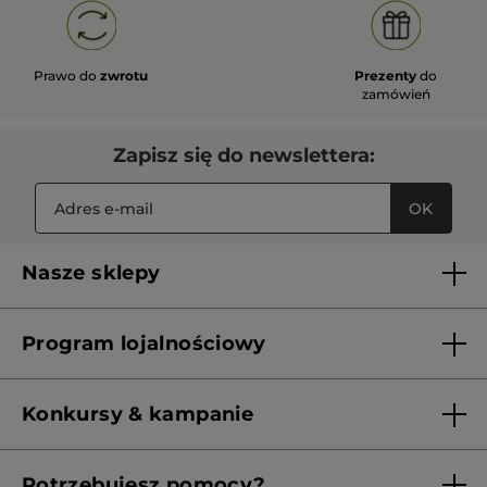
Prawo do
zwrotu
Prezenty
do
zamówień
Zapisz się do newslettera:
OK
Nasze sklepy
Lista sklepów Yves Rocher
Program lojalnościowy
Franczyza
Regulamin programu lojalnościowego
Konkursy & kampanie
Aktualne Warunki Promocji
Potrzebujesz pomocy?