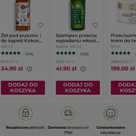
Żel pod prysznic i
Szampon przeciw
Przeciwzm
do kąpieli Kokos
wypadaniu włosów
krem do tw
400 ml
z białym łubinem
dzień
400 ml
Butelka
300 ml
50 ml
(475)
(1215)
87.25 zł / 1l
139.67 zł / 1l
3980.00 zł / 1l
34.90 zł
41.90 zł
199.00 zł
DODAJ DO
DODAJ DO
DODA
KOSZYKA
KOSZYKA
KOSZ
Bezpieczna
płatność
Darmowa
dostawa od
Gwarantowana
179zł
satysfakcja