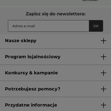
Zapisz się do newslettera:
OK
Nasze sklepy
Lista sklepów Yves Rocher
Program lojalnościowy
Franczyza
Regulamin programu lojalnościowego
Konkursy & kampanie
Aktualne Warunki Promocji
Potrzebujesz pomocy?
Skontaktuj się z nami
Przydatne informacje