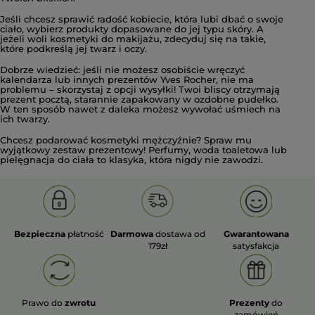
Jeśli chcesz sprawić radość kobiecie, która lubi dbać o swoje
ciało, wybierz produkty dopasowane do jej typu skóry. A
jeżeli woli kosmetyki do makijażu, zdecyduj się na takie,
które podkreślą jej twarz i oczy.
Dobrze wiedzieć: jeśli nie możesz osobiście wręczyć
kalendarza lub innych prezentów Yves Rocher, nie ma
problemu – skorzystaj z opcji wysyłki! Twoi bliscy otrzymają
prezent pocztą, starannie zapakowany w ozdobne pudełko.
W ten sposób nawet z daleka możesz wywołać uśmiech na
ich twarzy.
Chcesz podarować kosmetyki mężczyźnie? Spraw mu
wyjątkowy zestaw prezentowy! Perfumy, woda toaletowa lub
pielęgnacja do ciała to klasyka, która nigdy nie zawodzi.
Bezpieczna
płatność
Darmowa
dostawa od
Gwarantowana
179zł
satysfakcja
Prawo do
zwrotu
Prezenty
do
zamówień