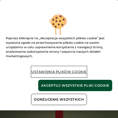
pielęgnacja twarzy, makijaż, kąpiel i prysznic,
pielęgnacja włosów czy edycje limitowane
.
Zanurz się w magiczny świat Yves Rocher!
LIMITOWANA KOLEKCJA JUŻ
Poprzez kliknięcie na „Akceptacja wszystkich plików cookie” jest
DOSTĘPNA – TYLKO ONLINE!​
wyrażona zgoda na przechowywanie plików cookie na swoim
ODKRYJ 3 WYJĄTKOWE ZAPACHY:​
urządzeniu w celu usprawnienia korzystania z nawigacji strony,
analizowania wykorzystania strony i wsparcia naszych działań
marketingowych.
EDYCJA LIMITOWANA
USTAWIENIA PLIKÓW COOKIE
ZIMOWE OWOCE
AKCEPTUJ WSZYSTKIE PLIKI COOKIE
ODRZUCENIE WSZYSTKICH