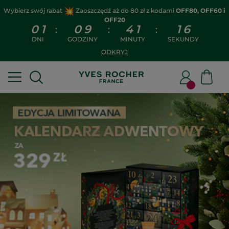
Wybierz swój rabat
Zaoszczędź aż do 80 zł z kodami
OFF80, OFF60 i
OFF20
0
1
0
9
4
1
1
5
:
:
:
DNI
GODZINY
MINUTY
SEKUNDY
ODKRYJ