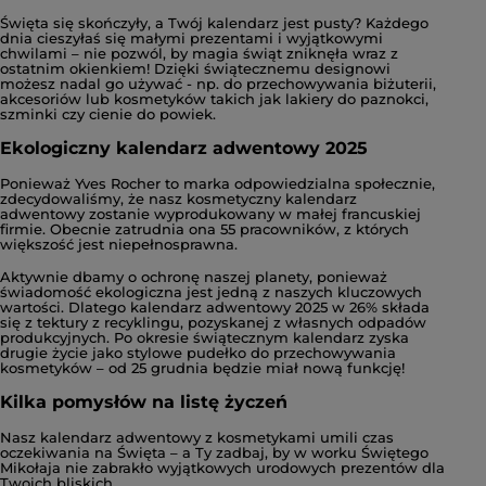
Święta się skończyły, a Twój kalendarz jest pusty? Każdego
dnia cieszyłaś się małymi prezentami i wyjątkowymi
chwilami – nie pozwól, by magia świąt zniknęła wraz z
ostatnim okienkiem! Dzięki świątecznemu designowi
możesz nadal go używać - np. do przechowywania biżuterii,
akcesoriów lub kosmetyków takich jak lakiery do paznokci,
szminki czy cienie do powiek.
Ekologiczny kalendarz adwentowy 2025
Ponieważ Yves Rocher to marka odpowiedzialna społecznie,
zdecydowaliśmy, że nasz kosmetyczny kalendarz
adwentowy zostanie wyprodukowany w małej francuskiej
firmie. Obecnie zatrudnia ona 55 pracowników, z których
większość jest niepełnosprawna.
Aktywnie dbamy o ochronę naszej planety, ponieważ
świadomość ekologiczna jest jedną z naszych kluczowych
wartości. Dlatego kalendarz adwentowy 2025 w 26% składa
się z tektury z recyklingu, pozyskanej z własnych odpadów
produkcyjnych. Po okresie świątecznym kalendarz zyska
drugie życie jako stylowe pudełko do przechowywania
kosmetyków – od 25 grudnia będzie miał nową funkcję!
Kilka pomysłów na listę życzeń
Nasz kalendarz adwentowy z kosmetykami umili czas
oczekiwania na Święta – a Ty zadbaj, by w worku Świętego
Mikołaja nie zabrakło wyjątkowych urodowych prezentów dla
Twoich bliskich.