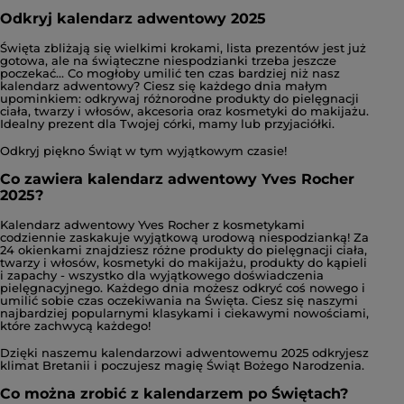
Odkryj kalendarz adwentowy 2025
Święta zbliżają się wielkimi krokami, lista prezentów jest już
gotowa, ale na świąteczne niespodzianki trzeba jeszcze
poczekać… Co mogłoby umilić ten czas bardziej niż nasz
kalendarz adwentowy? Ciesz się każdego dnia małym
upominkiem: odkrywaj różnorodne produkty do pielęgnacji
ciała, twarzy i włosów, akcesoria oraz kosmetyki do makijażu.
Idealny prezent dla Twojej córki, mamy lub przyjaciółki.
Odkryj piękno Świąt w tym wyjątkowym czasie!
Co zawiera kalendarz adwentowy Yves Rocher
2025?
Kalendarz adwentowy Yves Rocher z kosmetykami
codziennie zaskakuje wyjątkową urodową niespodzianką! Za
24 okienkami znajdziesz różne produkty do pielęgnacji ciała,
twarzy i włosów, kosmetyki do makijażu, produkty do kąpieli
i zapachy - wszystko dla wyjątkowego doświadczenia
pielęgnacyjnego. Każdego dnia możesz odkryć coś nowego i
umilić sobie czas oczekiwania na Święta. Ciesz się naszymi
najbardziej popularnymi klasykami i ciekawymi nowościami,
które zachwycą każdego!
Dzięki naszemu kalendarzowi adwentowemu 2025 odkryjesz
klimat Bretanii i poczujesz magię Świąt Bożego Narodzenia.
Co można zrobić z kalendarzem po Świętach?