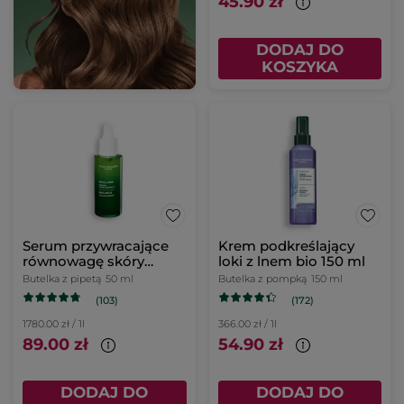
45.90 zł
DODAJ DO
KOSZYKA
Serum przywracające
Krem podkreślający
równowagę skóry
loki z lnem bio 150 ml
głowy 50 ml
Butelka z pipetą
50 ml
Butelka z pompką
150 ml
(103)
(172)
1780.00 zł / 1l
366.00 zł / 1l
89.00 zł
54.90 zł
DODAJ DO
DODAJ DO