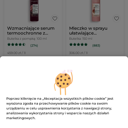
Wzmacniające serum
Mleczko w sprayu
termoochronne z
ułatwiające
karczochem bio 100 ml
rozczesywanie z
Butelka z pompką
100 ml
Butelka
150 ml
mlekiem kasztanowym
(274)
(883)
bio 150 ml
459.00 zł / 1l
306.00 zł / 1l
45.90 zł
45.90 zł
DODAJ DO
DODAJ DO
KOSZYKA
KOSZYKA
Poprzez kliknięcie na „Akceptacja wszystkich plików cookie” jest
wyrażona zgoda na przechowywanie plików cookie na swoim
urządzeniu w celu usprawnienia korzystania z nawigacji strony,
analizowania wykorzystania strony i wsparcia naszych działań
marketingowych.