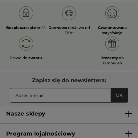
Bezpieczna
płatność
Darmowa
dostawa od
Gwarantowana
179zł
satysfakcja
Prawo do
zwrotu
Prezenty
do
zamówień
Zapisz się do newslettera:
OK
Nasze sklepy
Lista sklepów Yves Rocher
Program lojalnościowy
Franczyza