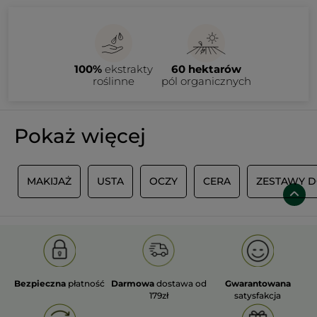
100%
ekstrakty
60 hektarów
roślinne
pól organicznych
Pokaż więcej
U
MAKIJAŻ
USTA
OCZY
CERA
ZESTAWY D
Bezpieczna
płatność
Darmowa
dostawa od
Gwarantowana
179zł
satysfakcja