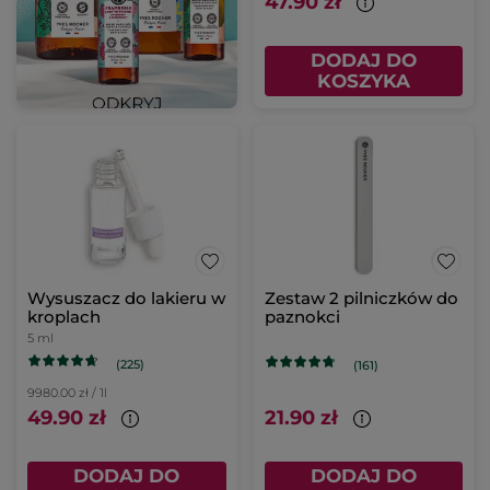
47.90 zł
DODAJ DO
KOSZYKA
Wysuszacz do lakieru w
Zestaw 2 pilniczków do
kroplach
paznokci
5 ml
(225)
(161)
9980.00 zł / 1l
49.90 zł
21.90 zł
DODAJ DO
DODAJ DO