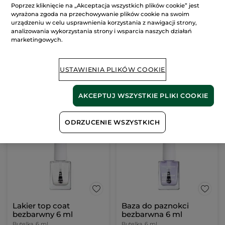
Poprzez kliknięcie na „Akceptacja wszystkich plików cookie” jest
Zmywacz do paznokci
wyrażona zgoda na przechowywanie plików cookie na swoim
z olejkiem ze słodkich
urządzeniu w celu usprawnienia korzystania z nawigacji strony,
migdałów 100 ml
analizowania wykorzystania strony i wsparcia naszych działań
Butelka
100 ml
marketingowych.
(32)
32.90 zł / 100ml
32.90 zł
USTAWIENIA PLIKÓW COOKIE
DODAJ DO
AKCEPTUJ WSZYSTKIE PLIKI COOKIE
KOSZYKA
ODRZUCENIE WSZYSTKICH
NOWOŚĆ
NOWOŚĆ
Lakier top coat
Baza do paznokci
bezbarwny 6 ml
bezbarwna 6 ml
Butelka
6 ml
Butelka
6 ml