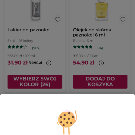
Lakier do paznokci
Olejek do skórek i
paznokci 6 ml
5 ml
- 26 kolory
Butelka
6 ml
(967)
(14)
638.00 zł / 100ml
915.00 zł / 100ml
31.90 zł
54.90 zł
44.90 zł
WYBIERZ SWÓJ
DODAJ DO
KOLOR (26)
KOSZYKA
NOWOŚĆ