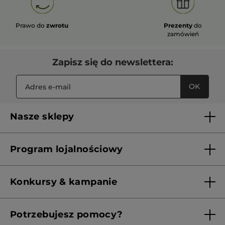
Prawo do
zwrotu
Prezenty
do
zamówień
Zapisz się do newslettera:
OK
Nasze sklepy
Lista sklepów Yves Rocher
Program lojalnościowy
Franczyza
Regulamin programu lojalnościowego
Konkursy & kampanie
Aktualne Warunki Promocji
Potrzebujesz pomocy?