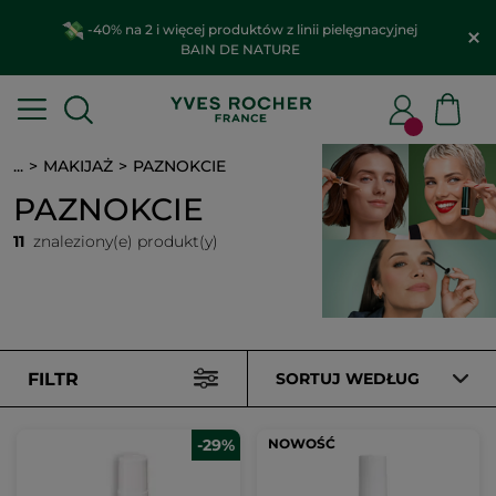
-40% na 2 i więcej produktów z linii pielęgnacyjnej
BAIN DE NATURE
...
MAKIJAŻ
PAZNOKCIE
PAZNOKCIE
11
znaleziony(e) produkt(y)
FILTR
SORTUJ WEDŁUG
-29%
NOWOŚĆ