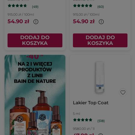
(49)
(60)
915.00 zł / 100ml
915.00 zł / 100ml
54.90 zł
54.90 zł
DODAJ DO
DODAJ DO
KOSZYKA
KOSZYKA
Lakier Top Coat
5 ml
(518)
9580.00 zł / 1l