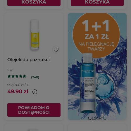
KOSZYKA
KOSZYKA
Olejek do paznokci
5 ml
(248)
9980.00 zł / 1l
49.90 zł
POWIADOM O
DOSTĘPNOŚCI