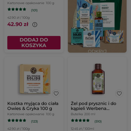
Kartonowe opakowanie
100 g
(101)
42.90 zł / 100g
42.90 zł
DODAJ DO
KOSZYKA
Kostka myjąca do ciała
Żel pod prysznic i do
Owies & Gryka 100 g
kąpieli Werbena
cytrynowa & Kwiat
Kartonowe opakowanie
100 g
Butelka
200 ml
rumianku 200 ml
(123)
(510)
42.90 zł / 100g
12.45 zł / 100ml