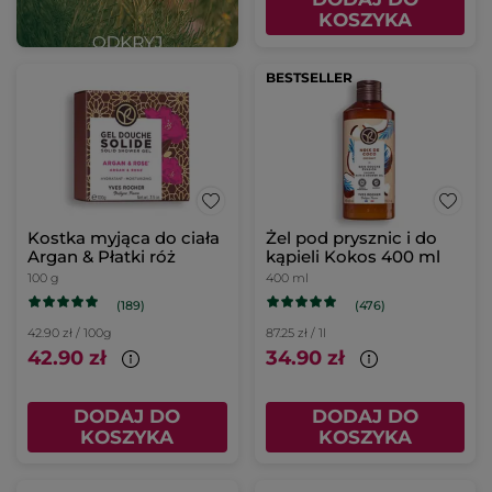
KOSZYKA
BESTSELLER
Kostka myjąca do ciała
Żel pod prysznic i do
Argan & Płatki róż
kąpieli Kokos 400 ml
100 g
400 ml
(189)
(476)
42.90 zł / 100g
87.25 zł / 1l
42.90 zł
34.90 zł
DODAJ DO
DODAJ DO
KOSZYKA
KOSZYKA