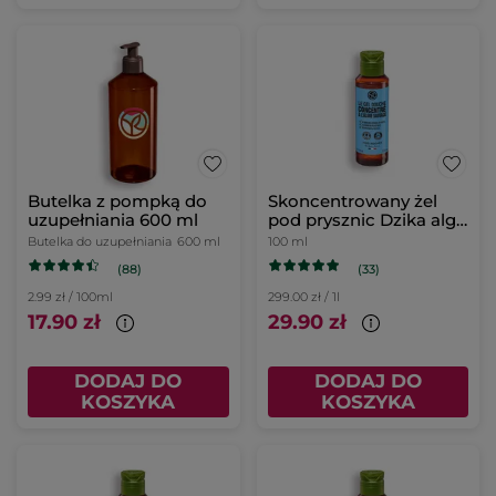
Butelka z pompką do
Skoncentrowany żel
uzupełniania 600 ml
pod prysznic Dzika alga
& Koper morski 100 ml
Butelka do uzupełniania
600 ml
100 ml
(88)
(33)
2.99 zł / 100ml
299.00 zł / 1l
17.90 zł
29.90 zł
DODAJ DO
DODAJ DO
KOSZYKA
KOSZYKA