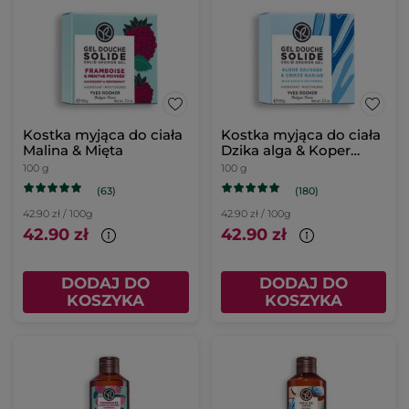
Kostka myjąca do ciała
Kostka myjąca do ciała
Malina & Mięta
Dzika alga & Koper
morski
100 g
100 g
(63)
(180)
42.90 zł / 100g
42.90 zł / 100g
42.90 zł
42.90 zł
DODAJ DO
DODAJ DO
KOSZYKA
KOSZYKA