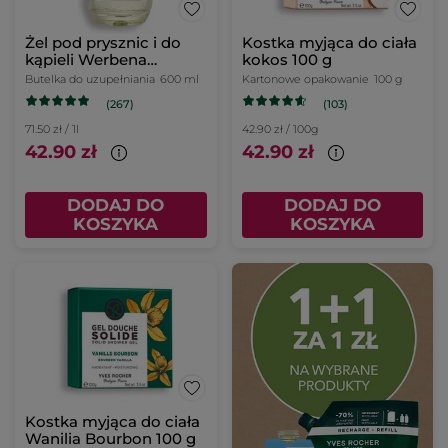
Żel pod prysznic i do
Kostka myjąca do ciała
kąpieli Werbena
kokos 100 g
cytrynowa & Kwiat
Butelka do uzupełniania
600 ml
Kartonowe opakowanie
100 g
rumianku uzupełniacz
(267)
(103)
71.50 zł / 1l
42.90 zł / 100g
42.90 zł
42.90 zł
DODAJ DO
DODAJ DO
KOSZYKA
KOSZYKA
Kostka myjąca do ciała
Wanilia Bourbon 100 g