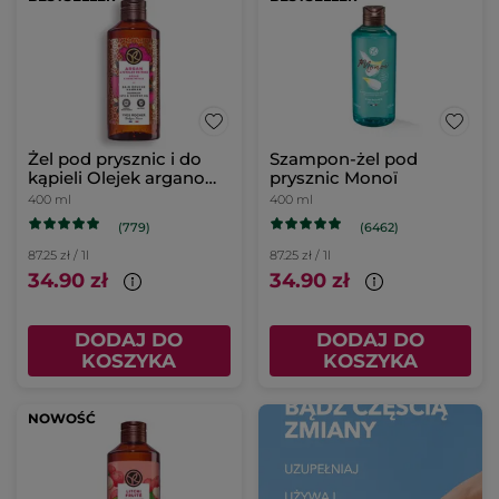
Żel pod prysznic i do
Szampon-żel pod
kąpieli Olejek arganowy
prysznic Monoï
& Płatki róż 400 ml
400 ml
400 ml
(779)
(6462)
87.25 zł / 1l
87.25 zł / 1l
34.90 zł
34.90 zł
DODAJ DO
DODAJ DO
KOSZYKA
KOSZYKA
NOWOŚĆ