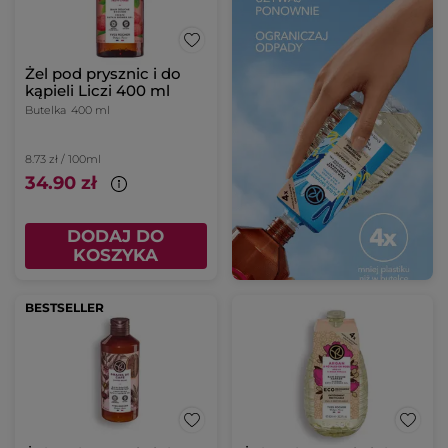
Żel pod prysznic i do
kąpieli Liczi 400 ml
Butelka
400 ml
8.73 zł / 100ml
34.90 zł
DODAJ DO
KOSZYKA
BESTSELLER