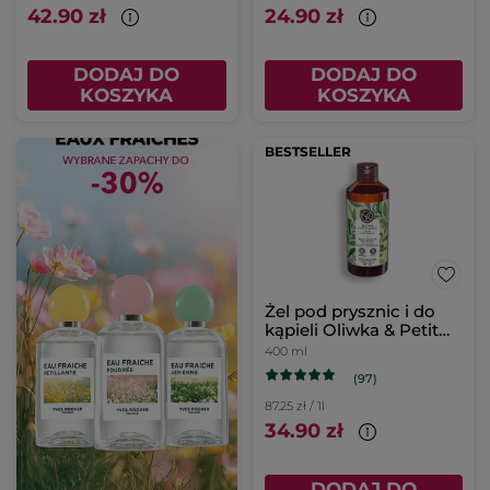
42.90 zł
24.90 zł
DODAJ DO
DODAJ DO
KOSZYKA
KOSZYKA
BESTSELLER
Żel pod prysznic i do
kąpieli Oliwka & Petit
grain 400 ml
400 ml
(97)
87.25 zł / 1l
34.90 zł
DODAJ DO