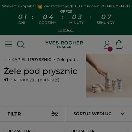
Wybierz swój rabat
Zaoszczędź aż do 80 zł z kodami
OFF80, OFF60 i
OFF20
0
1
0
4
0
3
0
6
:
:
:
DNI
GODZINY
MINUTY
SEKUNDY
ODKRYJ
...
KĄPIEL I PRYSZNIC
Żele pod prysznic
Żele pod prysznic
41
znaleziony(e) produkt(y)
FILTR
SORTUJ WEDŁUG
BESTSELLER
BESTSELLER