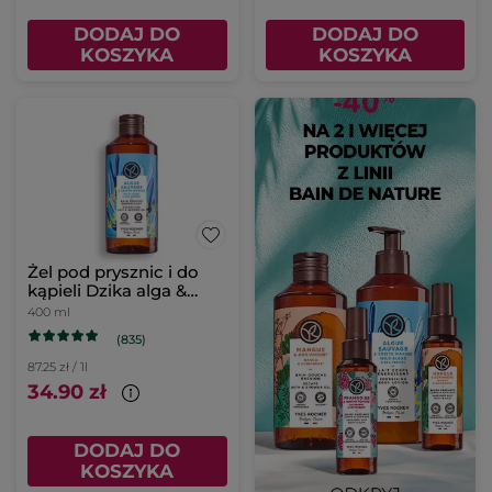
DODAJ DO
DODAJ DO
KOSZYKA
KOSZYKA
Żel pod prysznic i do
kąpieli Dzika alga &
Koper morski 400 ml
400 ml
(835)
87.25 zł / 1l
34.90 zł
DODAJ DO
KOSZYKA