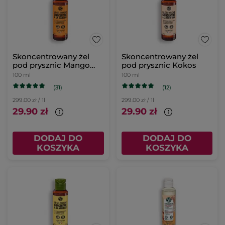
Skoncentrowany żel
Skoncentrowany żel
pod prysznic Mango
pod prysznic Kokos
100 ml
100 ml
100 ml
(31)
(12)
299.00 zł / 1l
299.00 zł / 1l
29.90 zł
29.90 zł
DODAJ DO
DODAJ DO
KOSZYKA
KOSZYKA