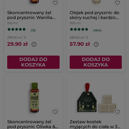
Skoncentrowany żel
Olejek pod prysznic do
pod prysznic Wanilia
skóry suchej i bardzo
Bourbon 100 ml
suchej Karite bio &
100 ml
200 ml
Nagietek bio
(13)
(464)
299.00 zł / 1l
289.50 zł / 1l
29.90 zł
57.90 zł
DODAJ DO
DODAJ DO
KOSZYKA
KOSZYKA
Skoncentrowany żel
Zestaw kostek
pod prysznic Oliwka &
myjących do ciała w 3