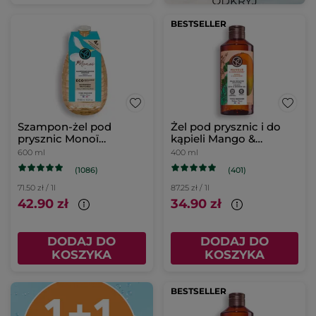
BESTSELLER
Szampon-żel pod
Żel pod prysznic i do
prysznic Monoï
kąpieli Mango &
uzupełniacz
Kolendra 400 ml
600 ml
400 ml
(1086)
(401)
71.50 zł / 1l
87.25 zł / 1l
42.90 zł
34.90 zł
DODAJ DO
DODAJ DO
KOSZYKA
KOSZYKA
BESTSELLER