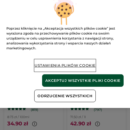
87.25 zł / 1l
34.90 zł
DODAJ DO
Poprzez kliknięcie na „Akceptacja wszystkich plików cookie” jest
wyrażona zgoda na przechowywanie plików cookie na swoim
KOSZYKA
urządzeniu w celu usprawnienia korzystania z nawigacji strony,
analizowania wykorzystania strony i wsparcia naszych działań
marketingowych.
USTAWIENIA PLIKÓW COOKIE
AKCEPTUJ WSZYSTKIE PLIKI COOKIE
Żel pod prysznic i do
Żel pod prysznic i do
ODRZUCENIE WSZYSTKICH
kąpieli Werbena
kąpieli Dzika alga &
cytrynowa & Kwiat
Koper morski
Butelka
400 ml
600 ml
rumianku 400 ml
uzupełniacz
(819)
(797)
8.73 zł / 100ml
71.50 zł / 1l
34.90 zł
42.90 zł