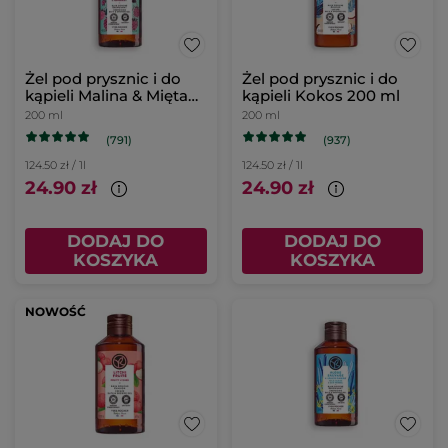
Żel pod prysznic i do
Żel pod prysznic i do
kąpieli Malina & Mięta
kąpieli Kokos 200 ml
200 ml
200 ml
200 ml
(791)
(937)
124.50 zł / 1l
124.50 zł / 1l
24.90 zł
24.90 zł
DODAJ DO
DODAJ DO
KOSZYKA
KOSZYKA
NOWOŚĆ