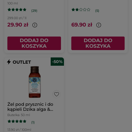
Petit grain 100 ml
zapachach
100 ml
(29)
(5)
299.00 zł / 1l
29.90 zł
69.90 zł
DODAJ DO
DODAJ DO
KOSZYKA
KOSZYKA
-50%
Żel pod prysznic i do
kąpieli Dzika alga &
Koper morski
Butelka
50 ml
(1)
13.90 zł / 100ml