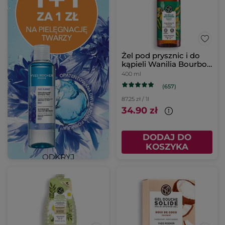
Żel pod prysznic i do
kąpieli Wanilia Bourbon
400 ml
400 ml
(657)
87.25 zł / 1l
34.90 zł
DODAJ DO
KOSZYKA