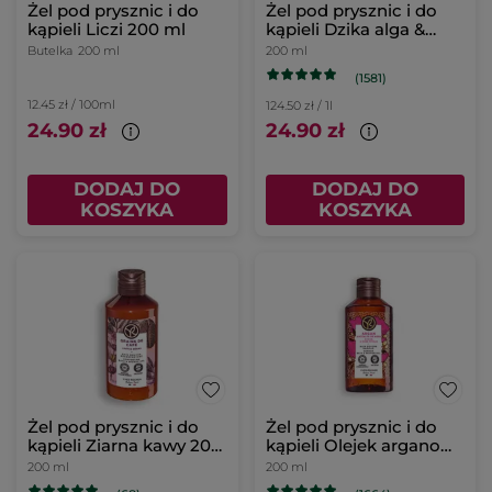
Żel pod prysznic i do
Żel pod prysznic i do
kąpieli Liczi 200 ml
kąpieli Dzika alga &
Koper morski 200 ml
Butelka
200 ml
200 ml
(1581)
12.45 zł / 100ml
124.50 zł / 1l
24.90 zł
24.90 zł
DODAJ DO
DODAJ DO
KOSZYKA
KOSZYKA
Żel pod prysznic i do
Żel pod prysznic i do
kąpieli Ziarna kawy 200
kąpieli Olejek arganowy
ml
& Płatki róż 200 ml
200 ml
200 ml