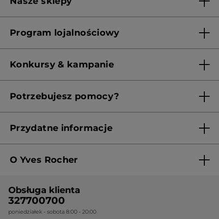
Nasze sklepy
Lista sklepów Yves Rocher
Program lojalnościowy
Franczyza
Regulamin programu lojalnościowego
Konkursy & kampanie
Aktualne Warunki Promocji
Potrzebujesz pomocy?
Skontaktuj się z nami
Przydatne informacje
Regulamin sklepu
O Yves Rocher
Polityka prywatności
Kim jesteśmy?
RODO
Obsługa klienta
Nasza wiedza botaniczna
Cennik
327700700
poniedziałek - sobota 8:00 - 20:00
Nasze zobowiązania
Ogólne warunki sprzedaży