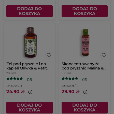
DODAJ DO
DODAJ DO
KOSZYKA
KOSZYKA
Żel pod prysznic i do
Skoncentrowany żel
kąpieli Oliwka & Petit
pod prysznic Malina &
grain 200 ml
Mięta 100 ml
200 ml
100 ml
(25)
(23)
124.50 zł / 1l
299.00 zł / 1l
24.90 zł
29.90 zł
DODAJ DO
DODAJ DO
KOSZYKA
KOSZYKA