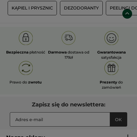
C
KĄPIEL I PRYSZNIC
DEZODORANTY
PEELINGI D
Bezpieczna
płatność
Darmowa
dostawa od
Gwarantowana
179zł
satysfakcja
Prawo do
zwrotu
Prezenty
do
zamówień
Zapisz się do newslettera:
OK