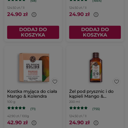
(68)
(1664)
124.50 zł / 1l
124.50 zł / 1l
24.90 zł
24.90 zł
DODAJ DO
DODAJ DO
KOSZYKA
KOSZYKA
Kostka myjąca do ciała
Żel pod prysznic i do
Mango & Kolendra
kąpieli Mango &
Kolendra 200 ml
100 g
200 ml
(71)
(755)
42.90 zł / 100g
124.50 zł / 1l
42.90 zł
24.90 zł