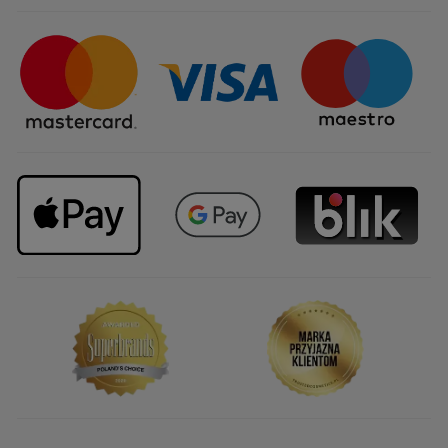
Certyfikaty i partnerstwa
Sposoby dostawy
Najczęstsze pytania
Upominki firmowe