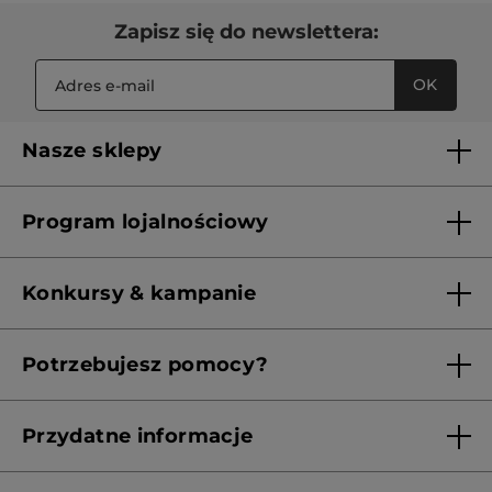
Zapisz się do newslettera:
OK
Nasze sklepy
Lista sklepów Yves Rocher
Program lojalnościowy
Franczyza
Regulamin programu lojalnościowego
Konkursy & kampanie
Aktualne Warunki Promocji
Potrzebujesz pomocy?
Skontaktuj się z nami
Przydatne informacje
Regulamin sklepu