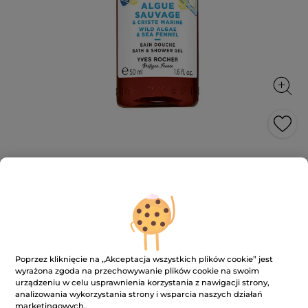
Żel pod prysznic i do kąpieli Dzika
alga & Koper morski
Żel pod prysznic bez siarczanów* i barwników, o
wyjątkowym zapachu, zapewniający prawdziwą
eksplozję natury.
50 ml
Poprzez kliknięcie na „Akceptacja wszystkich plików cookie” jest
★★★★★
★★★★★
5.0
(1)
DODAJ RECENZJĘ
wyrażona zgoda na przechowywanie plików cookie na swoim
5
urządzeniu w celu usprawnienia korzystania z nawigacji strony,
na
6.95 zł
13.90 zł
-50%
analizowania wykorzystania strony i wsparcia naszych działań
5
gwiazdek.
13.90 zł / 100ml
marketingowych.