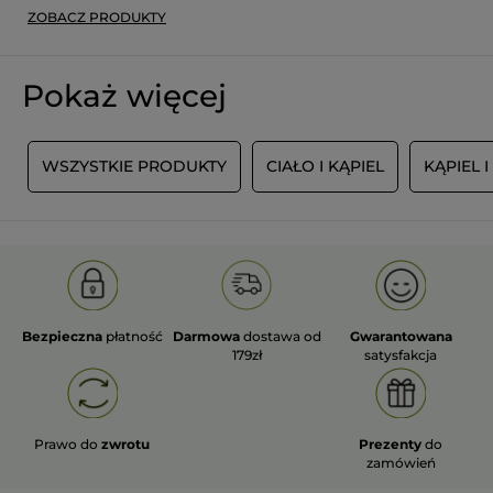
ZOBACZ PRODUKTY
Pokaż więcej
C
WSZYSTKIE PRODUKTY
CIAŁO I KĄPIEL
KĄPIEL 
Bezpieczna
płatność
Darmowa
dostawa od
Gwarantowana
179zł
satysfakcja
Prawo do
zwrotu
Prezenty
do
zamówień