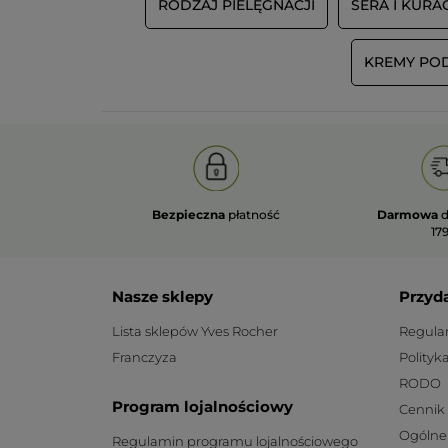
RODZAJ PIELĘGNACJI
SERA I KURA
KREMY PO
Bezpieczna
płatność
Darmowa
d
179
Nasze sklepy
Przyd
Lista sklepów Yves Rocher
Regula
Franczyza
Polityk
RODO
Program lojalnościowy
Cennik
Ogólne
Regulamin programu lojalnościowego