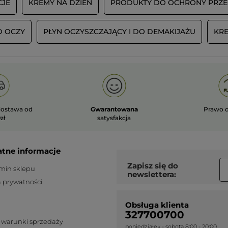
CJE
KREMY NA DZIEŃ
PRODUKTY DO OCHRONY PRZE
D OCZY
PŁYN OCZYSZCZAJĄCY I DO DEMAKIJAŻU
KRE
ostawa od
Gwarantowana
Prawo 
zł
satysfakcja
atne informacje
Zapisz się do
min sklepu
newslettera:
a prywatności
Obsługa klienta
327700700
 warunki sprzedaży
poniedziałek - sobota 8:00 - 20:00