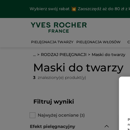
Wybierz swój rabat
Zaoszczędź aż do 80 zł 
PIELĘGNACJA TWARZY
PIELĘGNACJA WŁOSÓW
C
...
RODZAJ PIELĘGNACJI
Maski do twarzy
Maski do twarzy
3
znaleziony(e) produkt(y)
Filtruj wyniki
Najwyżej oceniane
(
)
3
P
n
Efekt pielęgnacyjny
k