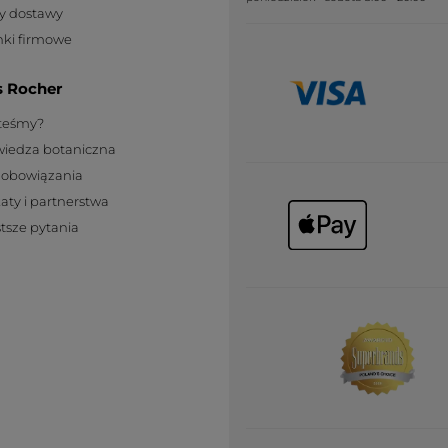
y dostawy
ki firmowe
s Rocher
steśmy?
wiedza botaniczna
zobowiązania
katy i partnerstwa
tsze pytania