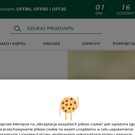
0
1
1
6
:
z kodami
OFF80, OFF60 i OFF20
DNI
GODZINY
IAŁO I KĄPIEL
MAKIJAŻ
ZAPACHY
POMYSŁY N
-29%
oprzez kliknięcie na „Akceptacja wszystkich plików cookie” jest wyrażona zg
a przechowywanie plików cookie na swoim urządzeniu w celu usprawnienia
orzystania z nawigacji strony, analizowania wykorzystania strony i wsparcia