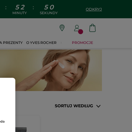
5
2
4
9
:
:
ODKRYJ
MINUTY
SEKUNDY
A PREZENTY
O YVES ROCHER
PROMOCJE
SORTUJ WEDŁUG
oda