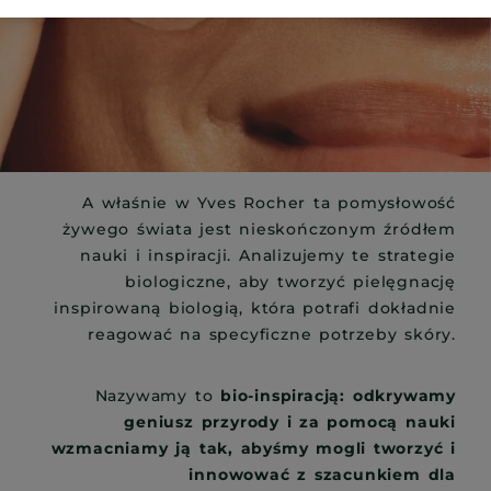
A właśnie w Yves Rocher ta pomysłowość
żywego świata jest nieskończonym źródłem
nauki i inspiracji. Analizujemy te strategie
biologiczne, aby tworzyć pielęgnację
inspirowaną biologią, która potrafi dokładnie
reagować na specyficzne potrzeby skóry.
Nazywamy to
bio-inspiracją: odkrywamy
geniusz przyrody i za pomocą nauki
wzmacniamy ją tak, abyśmy mogli tworzyć i
innowować z szacunkiem dla