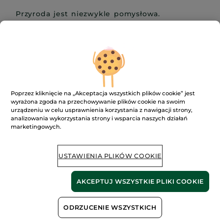
Przyroda jest niezwykle pomysłowa.
Niektóre rośliny potrafią przetrwać
ekstremalne temperatury, regulować swoje
nawodnienie, chronić własne komórki, goić
się, pochłaniać energię lub stymulować swoją
regenerację.
Poprzez kliknięcie na „Akceptacja wszystkich plików cookie” jest
Ta niezwykła naturalna „technologia” jest
wyrażona zgoda na przechowywanie plików cookie na swoim
urządzeniu w celu usprawnienia korzystania z nawigacji strony,
wynikiem milionów lat adaptacji.
analizowania wykorzystania strony i wsparcia naszych działań
marketingowych.
USTAWIENIA PLIKÓW COOKIE
AKCEPTUJ WSZYSTKIE PLIKI COOKIE
ODRZUCENIE WSZYSTKICH