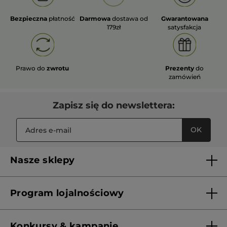
Bezpieczna
płatność
Darmowa
dostawa od
Gwarantowana
179zł
satysfakcja
Prawo do
zwrotu
Prezenty
do
zamówień
Zapisz się do newslettera:
OK
Nasze sklepy
Lista sklepów Yves Rocher
Program lojalnościowy
Franczyza
Regulamin programu lojalnościowego
Konkursy & kampanie