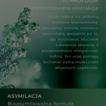
TECHNOLOGIA
Zoptymalizowana ekstrakcja
Każda roślina ma unikalną
strukturę biochemiczną.
Stosujemy metodę ekstrakcji
opracowaną specjalnie po to,
aby wyizolować kluczowe
substancje aktywne, z
poszanowaniem integralności
rośliny. Ten etap pomaga
zachować pełną skuteczność
aktywnych cząsteczek.
ASYMILACJA
Bioasymilowalna formuła