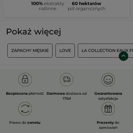
100%
ekstrakty
60 hektarów
roślinne
pól organicznych
Pokaż więcej
R
ZAPACHY MĘSKIE
LOVE
LA COLLECTION EAUX F
Bezpieczna
płatność
Darmowa
dostawa od
Gwarantowana
179zł
satysfakcja
Prawo do
zwrotu
Prezenty
do
zamówień