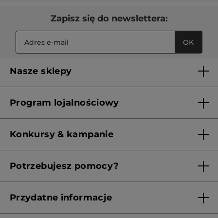
Zapisz się do newslettera:
OK
Nasze sklepy
Lista sklepów Yves Rocher
Program lojalnościowy
Franczyza
Regulamin programu lojalnościowego
Konkursy & kampanie
Aktualne Warunki Promocji
Potrzebujesz pomocy?
Skontaktuj się z nami
Przydatne informacje
Regulamin sklepu