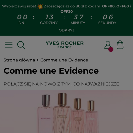
Wybierz swój rabat
Zaoszczędź aż do 80 zł z kodami
OFF80, OFF60 i
OFF20
0
0
1
3
3
7
0
6
:
:
:
DNI
GODZINY
MINUTY
SEKUNDY
ODKRYJ
Strona główna
Comme une Evidence
Comme une Evidence
POŁĄCZ SIĘ NA NOWO Z TYM, CO NAJWAŻNIEJSZE