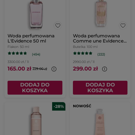
Woda perfumowana
Woda perfumowana
L'Evidence 50 ml
Comme une Evidence
100 ml: Edycja
Flakon
50 ml
Butelka
100 ml
Limitowana 2025
(454)
(222)
3300.00 zł / 1l
2990.00 zł / 1l
165.00 zł
299.00 zł
229.00 zł
DODAJ DO
DODAJ DO
KOSZYKA
KOSZYKA
-28%
NOWOŚĆ