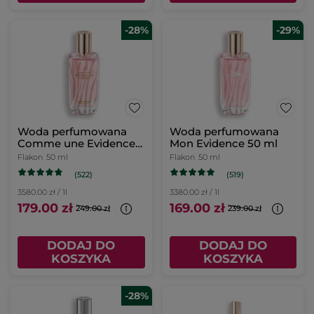
-28%
-29%
Woda perfumowana
Woda perfumowana
Comme une Evidence
Mon Evidence 50 ml
Intense 50 ml
Flakon
50 ml
Flakon
50 ml
(522)
(519)
3580.00 zł / 1l
3380.00 zł / 1l
179.00 zł
169.00 zł
249.00 zł
239.00 zł
DODAJ DO
DODAJ DO
KOSZYKA
KOSZYKA
-28%