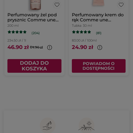
Perfumowany żel pod
Perfumowany krem do
prysznic Comme une
rąk Comme une
Evidence 200 ml
Evidence 30 ml
200 ml
Tubka
30 ml
(204)
(81)
234.50 zł / 1l
83.00 zł / 100ml
46.90 zł
24.90 zł
64.90 zł
DODAJ DO
POWIADOM O
KOSZYKA
DOSTĘPNOŚCI