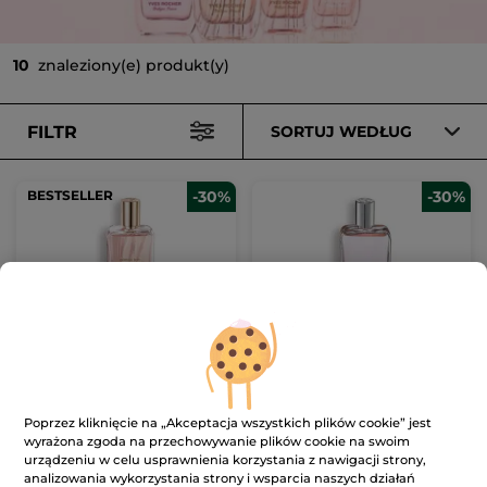
10
znaleziony(e) produkt(y)
FILTR
SORTUJ WEDŁUG
BESTSELLER
-30%
-30%
Woda perfumowana
Woda perfumowana
Comme une Evidence
L'Evidence 100 ml
100 ml
Flakon
100 ml
Flakon
100 ml
(3368)
(1363)
Poprzez kliknięcie na „Akceptacja wszystkich plików cookie” jest
wyrażona zgoda na przechowywanie plików cookie na swoim
2090.00 zł / 1l
2090.00 zł / 1l
urządzeniu w celu usprawnienia korzystania z nawigacji strony,
209.00 zł
209.00 zł
299.00 zł
299.00 zł
analizowania wykorzystania strony i wsparcia naszych działań