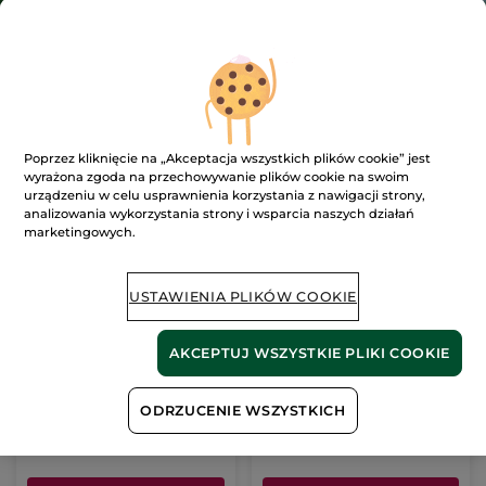
2
znaleziony(e) produkt(y)
FILTR
SORTUJ WEDŁUG
BESTSELLER
Poprzez kliknięcie na „Akceptacja wszystkich plików cookie” jest
wyrażona zgoda na przechowywanie plików cookie na swoim
urządzeniu w celu usprawnienia korzystania z nawigacji strony,
analizowania wykorzystania strony i wsparcia naszych działań
marketingowych.
USTAWIENIA PLIKÓW COOKIE
Krem intensywnie
Nawilżająco-
nawilżający na dzień i
rozświetlający żel pod
na noc & maska 75 ml
oczy
AKCEPTUJ WSZYSTKIE PLIKI COOKIE
75 ml
15 ml
(269)
(780)
1320.00 zł / 1l
4333.34 zł / 1l
ODRZUCENIE WSZYSTKICH
99.00 zł
65.00 zł