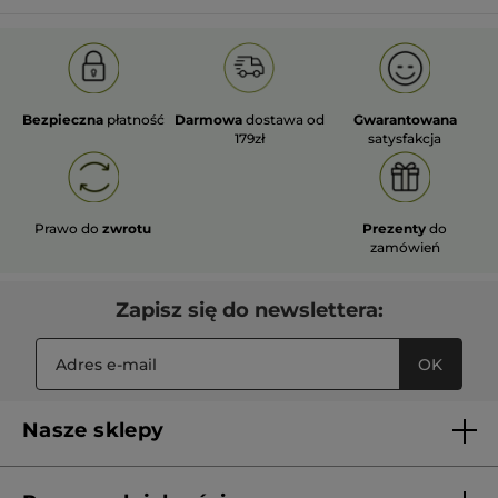
Bezpieczna
płatność
Darmowa
dostawa od
Gwarantowana
179zł
satysfakcja
Prawo do
zwrotu
Prezenty
do
zamówień
Zapisz się do newslettera:
OK
Nasze sklepy
Lista sklepów Yves Rocher