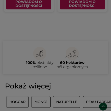
POWIADOM O
POWIADOM O
DOSTĘPNOŚCI
DOSTĘPNOŚCI
100%
ekstrakty
60 hektarów
roślinne
pól organicznych
Pokaż więcej
S
HOGGAR
MONOÏ
NATURELLE
PEAU PARFAI