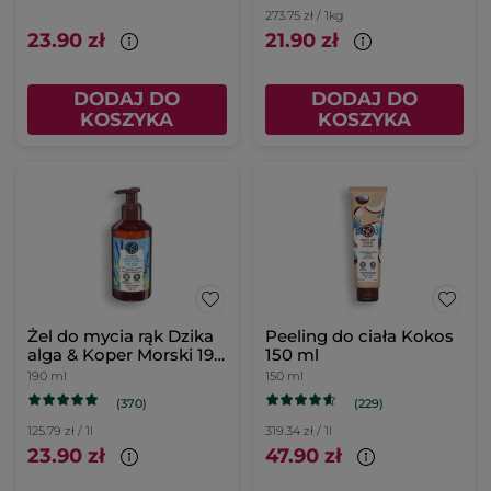
273.75 zł / 1kg
23.90 zł
21.90 zł
DODAJ DO
DODAJ DO
KOSZYKA
KOSZYKA
Żel do mycia rąk Dzika
Peeling do ciała Kokos
alga & Koper Morski 190
150 ml
ml
190 ml
150 ml
(370)
(229)
125.79 zł / 1l
319.34 zł / 1l
23.90 zł
47.90 zł