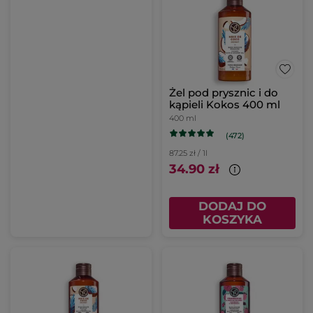
Żel pod prysznic i do
kąpieli Kokos 400 ml
400 ml
(472)
87.25 zł / 1l
34.90 zł
DODAJ DO
KOSZYKA