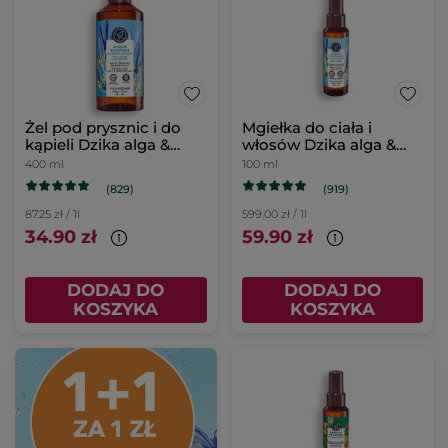
Żel pod prysznic i do
Mgiełka do ciała i
kąpieli Dzika alga &
włosów Dzika alga &
Koper morski 400 ml
Koper Morski 100 ml
400 ml
100 ml
(829)
(919)
87.25 zł / 1l
599.00 zł / 1l
34.90 zł
59.90 zł
DODAJ DO
DODAJ DO
KOSZYKA
KOSZYKA