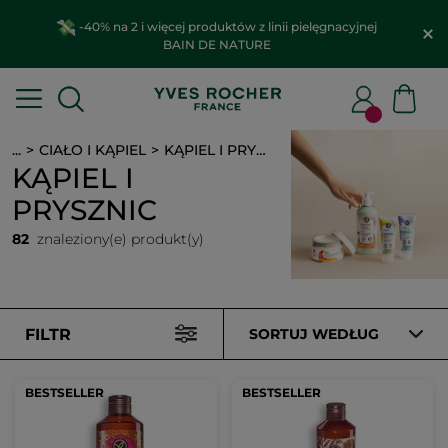
Wybierz swój rabat
Zaoszczędź aż do 80 zł z kodami
OFF80, OFF60 i OFF20
...
CIAŁO I KĄPIEL
KĄPIEL I PRYSZNIC
KĄPIEL I
PRYSZNIC
82
znaleziony(e) produkt(y)
FILTR
SORTUJ WEDŁUG
BESTSELLER
BESTSELLER