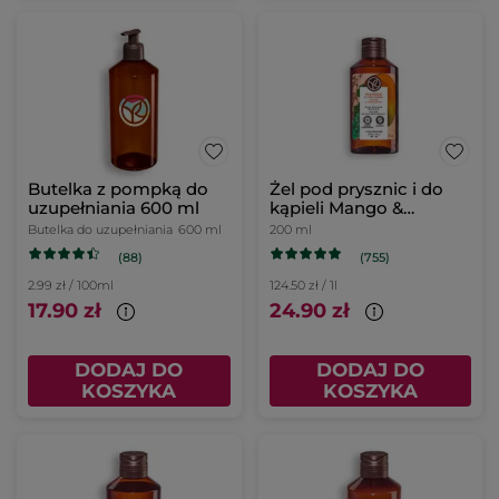
Butelka z pompką do
Żel pod prysznic i do
uzupełniania 600 ml
kąpieli Mango &
Kolendra 200 ml
Butelka do uzupełniania
600 ml
200 ml
(88)
(755)
2.99 zł / 100ml
124.50 zł / 1l
17.90 zł
24.90 zł
DODAJ DO
DODAJ DO
KOSZYKA
KOSZYKA