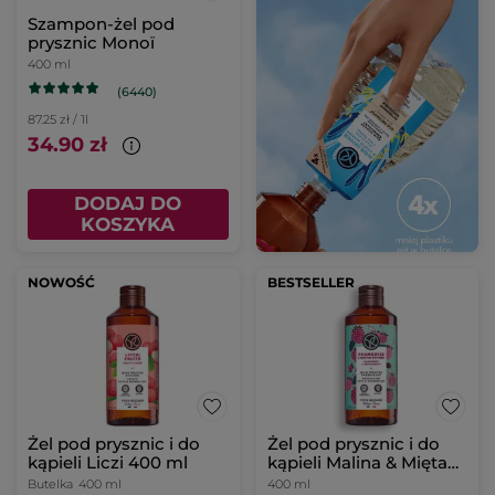
Szampon-żel pod
prysznic Monoï
400 ml
(6440)
87.25 zł / 1l
34.90 zł
DODAJ DO
KOSZYKA
NOWOŚĆ
BESTSELLER
Żel pod prysznic i do
Żel pod prysznic i do
kąpieli Liczi 400 ml
kąpieli Malina & Mięta
400 ml
Butelka
400 ml
400 ml