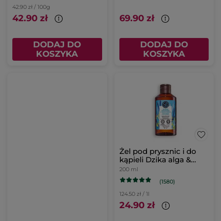
42.90 zł / 100g
42.90 zł
69.90 zł
DODAJ DO
DODAJ DO
KOSZYKA
KOSZYKA
Żel pod prysznic i do
kąpieli Dzika alga &
Koper morski 200 ml
200 ml
(1580)
124.50 zł / 1l
24.90 zł