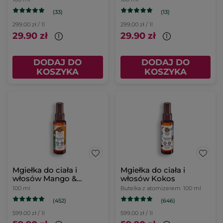
(33)
(13)
299.00 zł / 1l
299.00 zł / 1l
29.90 zł
29.90 zł
DODAJ DO
DODAJ DO
KOSZYKA
KOSZYKA
Mgiełka do ciała i
Mgiełka do ciała i
włosów Mango &
włosów Kokos
Kolendra 100 ml
100 ml
Butelka z atomizerem
100 ml
(452)
(646)
599.00 zł / 1l
599.00 zł / 1l