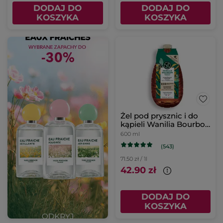
DODAJ DO
DODAJ DO
KOSZYKA
KOSZYKA
Żel pod prysznic i do
kąpieli Wanilia Bourbon
uzupełniacz
600 ml
(543)
71.50 zł / 1l
42.90 zł
DODAJ DO
KOSZYKA