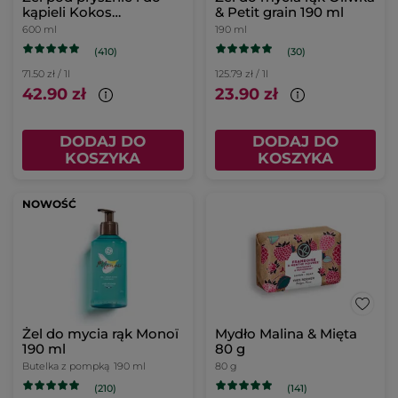
kąpieli Kokos
& Petit grain 190 ml
uzupełniacz
600 ml
190 ml
(410)
(30)
71.50 zł / 1l
125.79 zł / 1l
42.90 zł
23.90 zł
DODAJ DO
DODAJ DO
KOSZYKA
KOSZYKA
NOWOŚĆ
Żel do mycia rąk Monoï
Mydło Malina & Mięta
190 ml
80 g
Butelka z pompką
190 ml
80 g
(141)
(210)