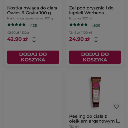
Kostka myjąca do ciała
Żel pod prysznic i do
Owies & Gryka 100 g
kąpieli Werbena
cytrynowa & Kwiat
Kartonowe opakowanie
100 g
Butelka
200 ml
rumianku 200 ml
(123)
(509)
42.90 zł / 100g
12.45 zł / 100ml
42.90 zł
24.90 zł
DODAJ DO
DODAJ DO
KOSZYKA
KOSZYKA
Peeling do ciała z
olejkiem arganowym i
płatkami róż 150 ml
150 ml