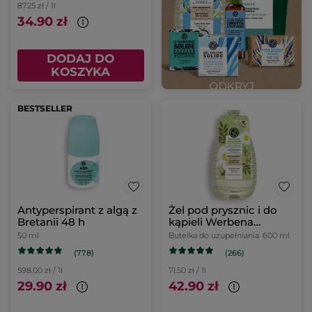
87.25 zł / 1l
34.90 zł
DODAJ DO
KOSZYKA
BESTSELLER
Antyperspirant z algą z
Żel pod prysznic i do
Bretanii 48 h
kąpieli Werbena
cytrynowa & Kwiat
50 ml
Butelka do uzupełniania
600 ml
rumianku uzupełniacz
(778)
(266)
598.00 zł / 1l
71.50 zł / 1l
29.90 zł
42.90 zł