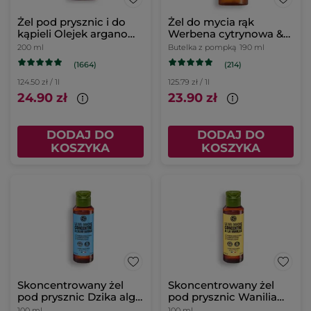
Żel pod prysznic i do
Żel do mycia rąk
kąpieli Olejek arganowy
Werbena cytrynowa &
& Płatki róż 200 ml
Kwiat rumianku 190 ml
200 ml
Butelka z pompką
190 ml
(1664)
(214)
124.50 zł / 1l
125.79 zł / 1l
24.90 zł
23.90 zł
DODAJ DO
DODAJ DO
KOSZYKA
KOSZYKA
Skoncentrowany żel
Skoncentrowany żel
pod prysznic Dzika alga
pod prysznic Wanilia
& Koper morski 100 ml
Bourbon 100 ml
100 ml
100 ml