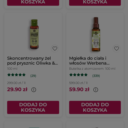
KOSZYKA
KOSZYKA
Skoncentrowany żel
Mgiełka do ciała i
pod prysznic Oliwka &
włosów Werbena
Petit grain 100 ml
Cytrynowa & Kwiat
100 ml
Butelka z atomizerem
100 ml
Rumianku 100 ml
(29)
(339)
299.00 zł / 1l
599.00 zł / 1l
29.90 zł
59.90 zł
DODAJ DO
DODAJ DO
KOSZYKA
KOSZYKA