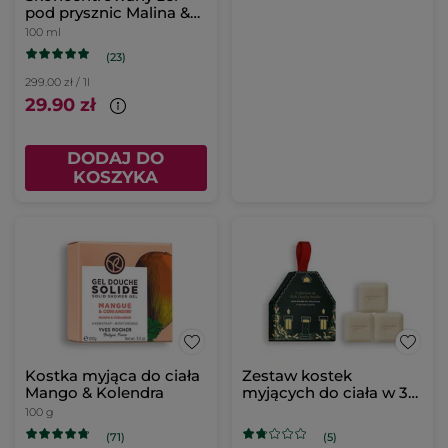
pod prysznic Malina &
Mięta 100 ml
100 ml
(23)
299.00 zł / 1l
29.90 zł
DODAJ DO
KOSZYKA
Kostka myjąca do ciała
Zestaw kostek
Mango & Kolendra
myjących do ciała w 3
zapachach
100 g
(71)
(5)