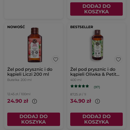
DODAJ DO
KOSZYKA
NOWOŚĆ
BESTSELLER
Żel pod prysznic i do
Żel pod prysznic i do
kąpieli Liczi 200 ml
kąpieli Oliwka & Petit
grain 400 ml
Butelka
200 ml
400 ml
(97)
12.45 zł / 100ml
87.25 zł / 1l
24.90 zł
34.90 zł
DODAJ DO
DODAJ DO
KOSZYKA
KOSZYKA