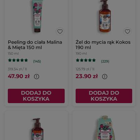
Peeling do ciała Malina
Żel do mycia rąk Kokos
& Mięta 150 ml
190 ml
150 ml
190 ml
(145)
(229)
319.34 zł / 1l
125.79 zł / 1l
47.90 zł
23.90 zł
DODAJ DO
DODAJ DO
KOSZYKA
KOSZYKA