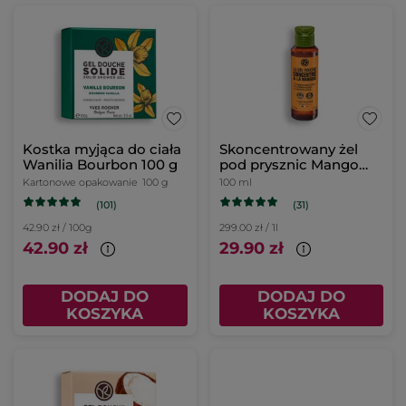
Kostka myjąca do ciała
Skoncentrowany żel
Wanilia Bourbon 100 g
pod prysznic Mango
100 ml
Kartonowe opakowanie
100 g
100 ml
(101)
(31)
42.90 zł / 100g
299.00 zł / 1l
42.90 zł
29.90 zł
DODAJ DO
DODAJ DO
KOSZYKA
KOSZYKA