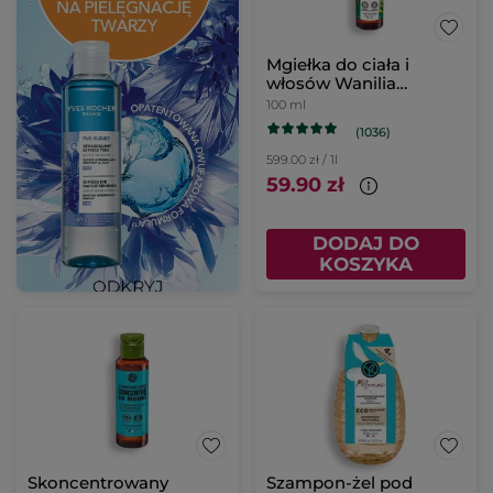
Mgiełka do ciała i
włosów Wanilia
Bourbon
100 ml
(1036)
599.00 zł / 1l
59.90 zł
DODAJ DO
KOSZYKA
Skoncentrowany
Szampon-żel pod