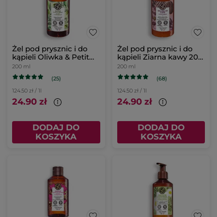
Żel pod prysznic i do
Żel pod prysznic i do
kąpieli Oliwka & Petit
kąpieli Ziarna kawy 200
grain 200 ml
ml
200 ml
200 ml
(25)
(68)
124.50 zł / 1l
124.50 zł / 1l
24.90 zł
24.90 zł
DODAJ DO
DODAJ DO
KOSZYKA
KOSZYKA