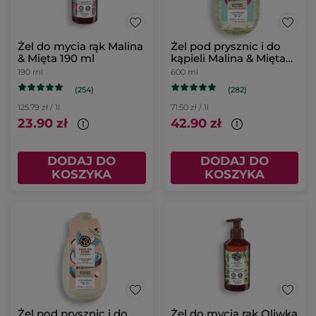
Żel do mycia rąk Malina
Żel pod prysznic i do
& Mięta 190 ml
kąpieli Malina & Mięta
uzupełniacz
190 ml
600 ml
(254)
(282)
125.79 zł / 1l
71.50 zł / 1l
23.90 zł
42.90 zł
DODAJ DO
DODAJ DO
KOSZYKA
KOSZYKA
Żel pod prysznic i do
Żel do mycia rąk Oliwka