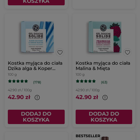
KOSZYKA
Kostka myjąca do ciała
Kostka myjąca do ciała
Dzika alga & Koper
Malina & Mięta
morski
100 g
100 g
(178)
(63)
42.90 zł / 100g
42.90 zł / 100g
42.90 zł
42.90 zł
DODAJ DO
DODAJ DO
KOSZYKA
KOSZYKA
BESTSELLER