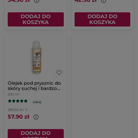
34.90 zł
42.90 zł
DODAJ DO
DODAJ DO
KOSZYKA
KOSZYKA
Olejek pod prysznic do
skóry suchej i bardzo
suchej Karite bio &
200 ml
Nagietek bio
(464)
289.50 zł / 1l
57.90 zł
DODAJ DO