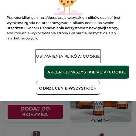
Poprzez kliknięcie na „Akceptacja wszystkich plików cookie” jest
wyrażona zgoda na przechowywanie plików cookie na swoim
urządzeniu w celu usprawnienia korzystania z nawigacji strony,
analizowania wykorzystania strony i wsparcia naszych działań
marketingowych.
USTAWIENIA PLIKÓW COOKIE
Żel pod prysznic i do
kąpieli Werbena
cytrynowa & Kwiat
Butelka
400 ml
AKCEPTUJ WSZYSTKIE PLIKI COOKIE
rumianku 400 ml
(818)
8.73 zł / 100ml
ODRZUCENIE WSZYSTKICH
34.90 zł
DODAJ DO
KOSZYKA