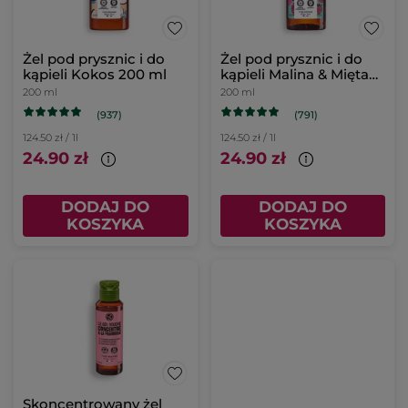
Żel pod prysznic i do
Żel pod prysznic i do
kąpieli Kokos 200 ml
kąpieli Malina & Mięta
200 ml
200 ml
200 ml
(937)
(791)
124.50 zł / 1l
124.50 zł / 1l
24.90 zł
24.90 zł
DODAJ DO
DODAJ DO
KOSZYKA
KOSZYKA
Skoncentrowany żel