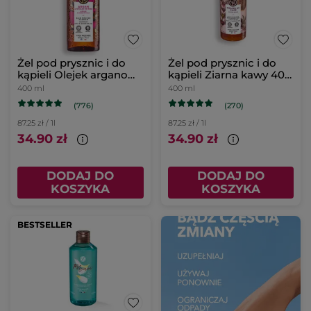
Żel pod prysznic i do
Żel pod prysznic i do
kąpieli Olejek arganowy
kąpieli Ziarna kawy 400
& Płatki róż 400 ml
ml
400 ml
400 ml
(776)
(270)
87.25 zł / 1l
87.25 zł / 1l
34.90 zł
34.90 zł
DODAJ DO
DODAJ DO
KOSZYKA
KOSZYKA
BESTSELLER