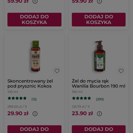
59.90 zł
59.90 zł
DODAJ DO
DODAJ DO
KOSZYKA
KOSZYKA
Skoncentrowany żel
Żel do mycia rąk
pod prysznic Kokos
Wanilia Bourbon 190 ml
100 ml
190 ml
(12)
(293)
299.00 zł / 1l
125.79 zł / 1l
29.90 zł
23.90 zł
DODAJ DO
DODAJ DO