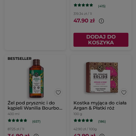
(415)
319.34 zł / 1l
47.90 zł
DODAJ DO
KOSZYKA
BESTSELLER
Żel pod prysznic i do
Kostka myjąca do ciała
kąpieli Wanilia Bourbon
Argan & Płatki róż
400 ml
400 ml
100 g
(657)
(186)
87.25 zł / 1l
42.90 zł / 100g