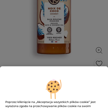
Żel pod prysznic i do kąpieli Kokos
400 ml
Żel pod prysznic bez siarczanów * i barwników, o
uzależniającym zapachu, pozwalającym odczuć
eksplozję natury.
Poprzez kliknięcie na „Akceptacja wszystkich plików cookie” jest
400 ml
wyrażona zgoda na przechowywanie plików cookie na swoim