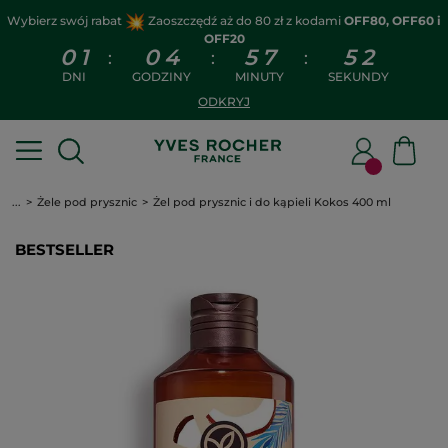
Wybierz swój rabat
Zaoszczędź aż do 80 zł z kodami
OFF80, OFF60 i
OFF20
0
1
0
4
5
7
5
1
:
:
:
DNI
GODZINY
MINUTY
SEKUNDY
ODKRYJ
...
Żele pod prysznic
Żel pod prysznic i do kąpieli Kokos 400 ml
BESTSELLER