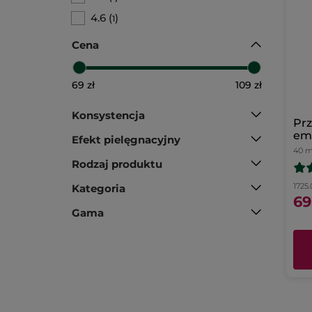
4.6
(
)
1
Cena
69 zł
109 zł
Konsystencja
Pr
emu
Efekt pielęgnacyjny
do 
40 m
wy
Rodzaj produktu
mik
na
1725.0
Kategoria
69
Gama