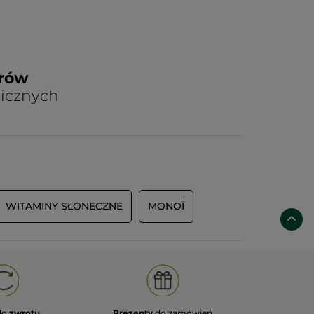
arów
nicznych
WITAMINY SŁONECZNE
MONOÏ
do
zwrotu
Prezenty
do zamówień