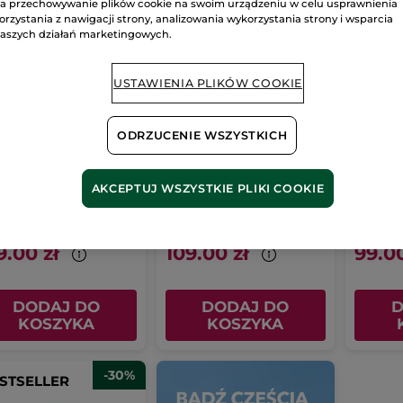
a przechowywanie plików cookie na swoim urządzeniu w celu usprawnienia
orzystania z nawigacji strony, analizowania wykorzystania strony i wsparcia
aszych działań marketingowych.
USTAWIENIA PLIKÓW COOKIE
ODRZUCENIE WSZYSTKICH
czko do opalania
Mleczko do opalania
Mleczk
prayu SPF 50 z
SPF 50 z czerwoną
SPF 30
erwoną mikroalgą
mikroalgą 150 ml
mikroa
lka z atomizerem
150 ml
Tubka
150 ml
Tubka
15
AKCEPTUJ WSZYSTKIE PLIKI COOKIE
 ml
(215)
(71)
 zł / 100ml
72.67 zł / 100ml
66.00 zł /
9.00 zł
109.00 zł
99.00
DODAJ DO
DODAJ DO
D
KOSZYKA
KOSZYKA
-30%
STSELLER