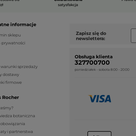
zł
satysfakcja
atne informacje
Zapisz się do
min sklepu
newslettera:
a prywatności
Obsługa klienta
327700700
 warunki sprzedaży
poniedziałek - sobota 8:00 - 20:00
y dostawy
ki firmowe
s Rocher
steśmy?
wiedza botaniczna
zobowiązania
katy i partnerstwa