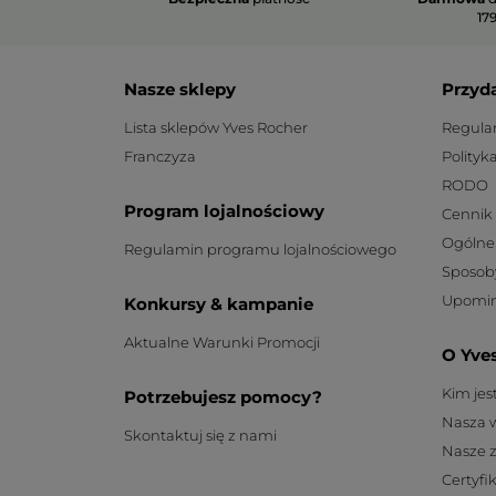
179
Nasze sklepy
Przyd
Lista sklepów Yves Rocher
Regula
Franczyza
Polityk
RODO
Program lojalnościowy
Cennik
Ogólne
Regulamin programu lojalnościowego
Sposob
Upomin
Konkursy & kampanie
Aktualne Warunki Promocji
O Yve
Kim je
Potrzebujesz pomocy?
Nasza 
Skontaktuj się z nami
Nasze 
Certyfi