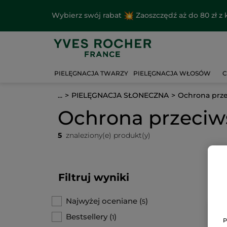
Wybierz swój rabat
Zaoszczędź aż do 80 zł 
PIELĘGNACJA TWARZY
PIELĘGNACJA WŁOSÓW
C
...
PIELĘGNACJA SŁONECZNA
Ochrona prz
Ochrona przeciw
5
znaleziony(e) produkt(y)
Filtruj wyniki
Najwyżej oceniane
(
)
5
N
Bestsellery
(
)
1
P