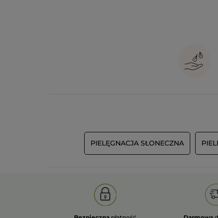
PIELĘGNACJA SŁONECZNA
PIE
Bezpieczna
płatność
Darmowa
d