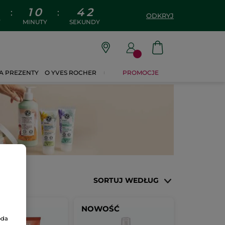
1
0
4
1
:
:
ODKRYJ
Y
MINUTY
SEKUNDY
A PREZENTY
O YVES ROCHER
PROMOCJE
SORTUJ WEDŁUG
OŚĆ
NOWOŚĆ
oda