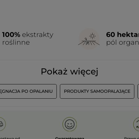
100%
ekstrakty
60 hekt
roślinne
pól orga
Pokaż więcej
LĘGNACJA PO OPALANIU
PRODUKTY SAMOOPALAJĄCE
ostawa od
Gwarantowana
Prawo 