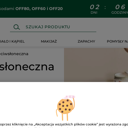
0
2
0
6
:
z kodami
OFF80, OFF60 i OFF20
DNI
GODZIN
IAŁO I KĄPIEL
MAKIJAŻ
ZAPACHY
POMYSŁY N
eciwsłoneczna
słoneczna
OWOŚĆ
NOWOŚĆ
NOW
oprzez kliknięcie na „Akceptacja wszystkich plików cookie” jest wyrażona zg