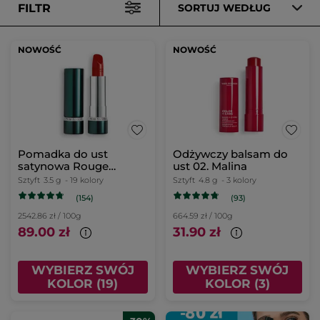
FILTR
SORTUJ WEDŁUG
NOWOŚĆ
NOWOŚĆ
Pomadka do ust
Odżywczy balsam do
satynowa Rouge
ust 02. Malina
Botanique 330. Rouge
Sztyft
3.5 g
- 19 kolory
Sztyft
4.8 g
- 3 kolory
Pavot 3,5 g
(154)
(93)
2542.86 zł / 100g
664.59 zł / 100g
89.00 zł
31.90 zł
WYBIERZ SWÓJ
WYBIERZ SWÓJ
KOLOR (19)
KOLOR (3)