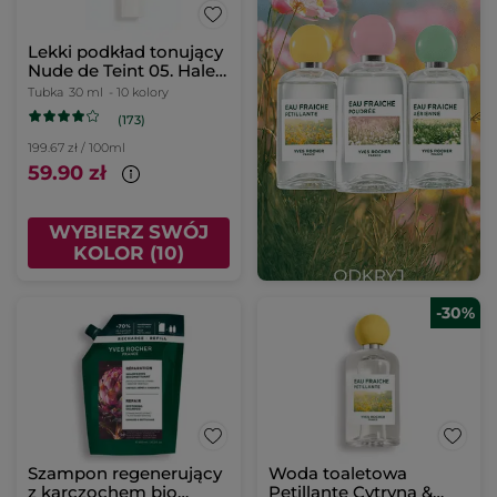
Lekki podkład tonujący
Nude de Teint 05. Hale
30 ml
Tubka
30 ml
- 10 kolory
(173)
199.67 zł / 100ml
59.90 zł
WYBIERZ SWÓJ
KOLOR (10)
-30%
Szampon regenerujący
Woda toaletowa
z karczochem bio
Petillante Cytryna &