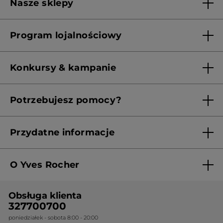
Nasze sklepy
Lista sklepów Yves Rocher
Program lojalnościowy
Franczyza
Regulamin programu lojalnościowego
Konkursy & kampanie
Aktualne Warunki Promocji
Potrzebujesz pomocy?
Skontaktuj się z nami
Przydatne informacje
Regulamin sklepu
O Yves Rocher
Polityka prywatności
Kim jesteśmy?
RODO
Obsługa klienta
Nasza wiedza botaniczna
Cennik
327700700
poniedziałek - sobota 8:00 - 20:00
Nasze zobowiązania
Ogólne warunki sprzedaży