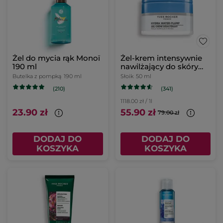
Żel do mycia rąk Monoï
Żel-krem intensywnie
190 ml
nawilżający do skóry
normalnej i mieszanej
Butelka z pompką
190 ml
Słoik
50 ml
50 ml
(341)
(210)
1118.00 zł / 1l
23.90 zł
55.90 zł
79.00 zł
DODAJ DO
DODAJ DO
KOSZYKA
KOSZYKA