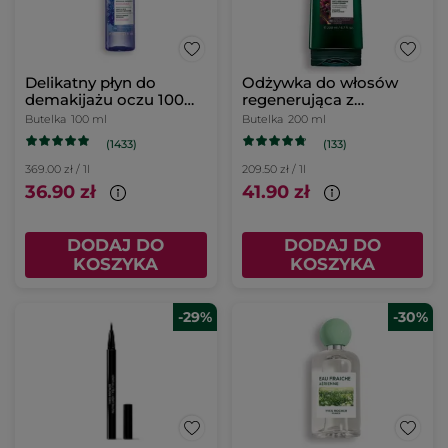
Delikatny płyn do
Odżywka do włosów
demakijażu oczu 100
regenerująca z
ml
karczochem bio 200 ml
Butelka
100 ml
Butelka
200 ml
(1433)
(133)
369.00 zł / 1l
209.50 zł / 1l
36.90 zł
41.90 zł
DODAJ DO
DODAJ DO
KOSZYKA
KOSZYKA
-29%
-30%