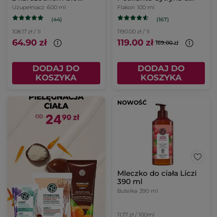
uzupełniacz 600 ml
Pieprz różowy 100 ml
Uzupełniacz
600 ml
Flakon
100 ml
(44)
(167)
108.17 zł / 1l
1190.00 zł / 1l
64.90 zł
119.00 zł
169.00 zł
DODAJ DO
DODAJ DO
KOSZYKA
KOSZYKA
NOWOŚĆ
Mleczko do ciała Liczi
390 ml
Butelka
390 ml
11.77 zł / 100ml