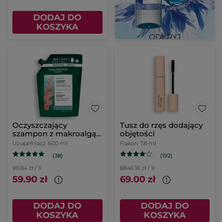
DODAJ DO
KOSZYKA
Oczyszczający
Tusz do rzęs dodający
szampon z makroalgą
objętości
uzupełniacz 600 ml
Uzupełniacz
600 ml
Flakon
7.8 ml
(38)
(192)
99.84 zł / 1l
8846.16 zł / 1l
59.90 zł
69.00 zł
DODAJ DO
DODAJ DO
KOSZYKA
KOSZYKA