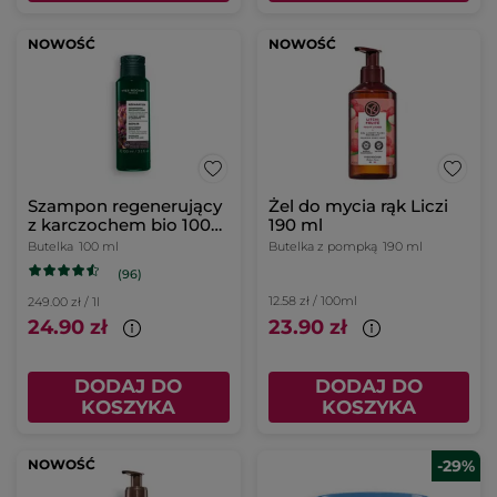
NOWOŚĆ
NOWOŚĆ
Szampon regenerujący
Żel do mycia rąk Liczi
z karczochem bio 100
190 ml
ml
Butelka
100 ml
Butelka z pompką
190 ml
(96)
12.58 zł / 100ml
249.00 zł / 1l
24.90 zł
23.90 zł
DODAJ DO
DODAJ DO
KOSZYKA
KOSZYKA
NOWOŚĆ
-29%