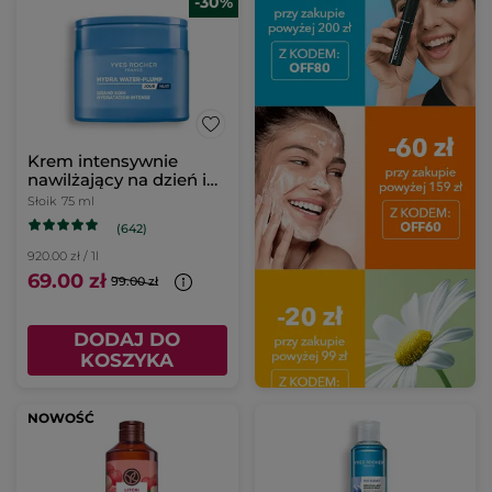
-30%
Krem intensywnie
nawilżający na dzień i
na noc 75 ml
Słoik
75 ml
(642)
920.00 zł / 1l
69.00 zł
99.00 zł
DODAJ DO
KOSZYKA
NOWOŚĆ