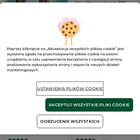
Nawilżający krem BB
SPF 50 ciemny 40 ml
Tubka
40 ml
- 4 kolory
(81)
1197.50 zł / 1l
47.90 zł
69.00 zł
Poprzez kliknięcie na „Akceptacja wszystkich plików cookie” jest
WYBIERZ SWÓJ
wyrażona zgoda na przechowywanie plików cookie na swoim
KOLOR (4)
urządzeniu w celu usprawnienia korzystania z nawigacji strony,
analizowania wykorzystania strony i wsparcia naszych działań
marketingowych.
NOWOŚĆ
USTAWIENIA PLIKÓW COOKIE
AKCEPTUJ WSZYSTKIE PLIKI COOKIE
Woda toaletowa
Wzmacniające serum
ODRZUCENIE WSZYSTKICH
Moment de Bonheur
termoochronne z
karczochem bio 100 ml
Butelka z pompką
50 ml
Butelka z pompką
100 ml