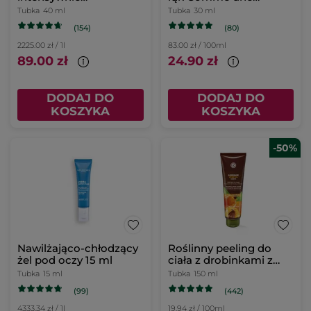
nawilżający do skóry
Evidence 30 ml
Tubka
40 ml
Tubka
30 ml
suchej i wrażliwej 40 ml
(154)
(80)
2225.00 zł / 1l
83.00 zł / 100ml
89.00 zł
24.90 zł
DODAJ DO
DODAJ DO
KOSZYKA
KOSZYKA
-50%
Nawilżająco-chłodzący
Roślinny peeling do
żel pod oczy 15 ml
ciała z drobinkami z
pestek moreli 150 ml
Tubka
15 ml
Tubka
150 ml
(99)
(442)
4333.34 zł / 1l
19.94 zł / 100ml