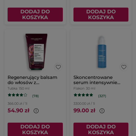
DODAJ DO
DODAJ DO
KOSZYKA
KOSZYKA
Regenerujący balsam
Skoncentrowane
do włosów z
serum intensywnie
karczochem bio 150 ml
nawilżające 30 ml
Tubka
150 ml
Flakon
30 ml
(78)
(327)
366.00 zł / 1l
3300.00 zł / 1l
54.90 zł
99.00 zł
DODAJ DO
DODAJ DO
KOSZYKA
KOSZYKA