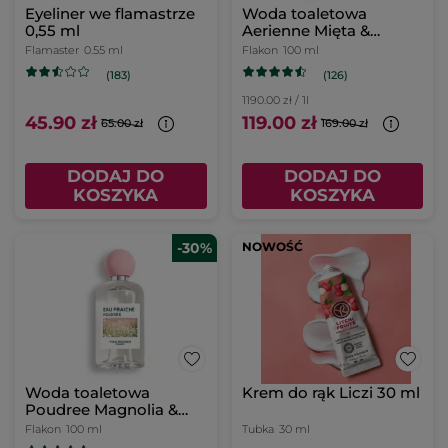
Eyeliner we flamastrze
Woda toaletowa
0,55 ml
Aerienne Mięta &
Cytron 100 ml
Flamaster
0.55 ml
Flakon
100 ml
(126)
(183)
1190.00 zł / 1l
45.90 zł
119.00 zł
65.00 zł
169.00 zł
DODAJ DO
DODAJ DO
KOSZYKA
KOSZYKA
-30%
NOWOŚĆ
Woda toaletowa
Krem do rąk Liczi 30 ml
Poudree Magnolia &
Bergamotka 100 ml
Flakon
100 ml
Tubka
30 ml