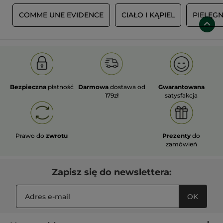
Ż
COMME UNE EVIDENCE
CIAŁO I KĄPIEL
PIELĘG
Bezpieczna
płatność
Darmowa
dostawa od
Gwarantowana
179zł
satysfakcja
Prawo do
zwrotu
Prezenty
do
zamówień
Zapisz się do newslettera:
OK