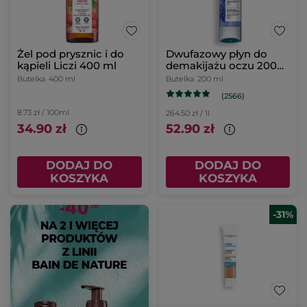
Żel pod prysznic i do
Dwufazowy płyn do
kąpieli Liczi 400 ml
demakijażu oczu 200
ml
Butelka
400 ml
Butelka
200 ml
(2566)
8.73 zł / 100ml
264.50 zł / 1l
34.90 zł
52.90 zł
DODAJ DO
DODAJ DO
KOSZYKA
KOSZYKA
-31%