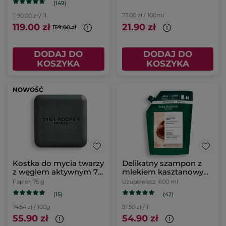
(149)
73.00 zł / 100ml
1190.00 zł / 1l
119.00 zł
21.90 zł
169.00 zł
DODAJ DO
DODAJ DO
KOSZYKA
KOSZYKA
NOWOŚĆ
Kostka do mycia twarzy
Delikatny szampon z
z węglem aktywnym 75
mlekiem kasztanowym
g
uzupełniacz
Papier
75 g
Uzupełniacz
600 ml
(15)
(42)
74.54 zł / 100g
91.50 zł / 1l
55.90 zł
54.90 zł