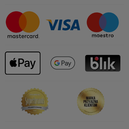
Certyfikaty i partnerstwa
Sposoby dostawy
Najczęstsze pytania
Upominki firmowe