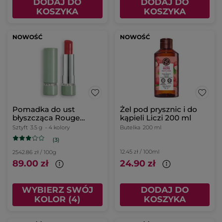
DODAJ DO
DODAJ DO
KOSZYKA
KOSZYKA
NOWOŚĆ
NOWOŚĆ
Pomadka do ust
Żel pod prysznic i do
błyszcząca Rouge
kąpieli Liczi 200 ml
Botanique 20. Rose
Sztyft
3.5 g
- 4 kolory
Butelka
200 ml
Sakura 3,5 g
(3)
12.45 zł / 100ml
2542.86 zł / 100g
89.00 zł
24.90 zł
WYBIERZ SWÓJ
DODAJ DO
KOLOR (4)
KOSZYKA