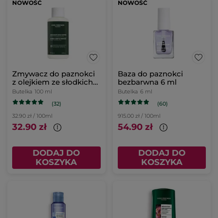
NOWOŚĆ
NOWOŚĆ
Zmywacz do paznokci
Baza do paznokci
z olejkiem ze słodkich
bezbarwna 6 ml
migdałów 100 ml
Butelka
100 ml
Butelka
6 ml
(32)
(60)
32.90 zł / 100ml
915.00 zł / 100ml
32.90 zł
54.90 zł
DODAJ DO
DODAJ DO
KOSZYKA
KOSZYKA