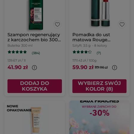
Szampon regenerujący
Pomadka do ust
z karczochem bio 300
matowa Rouge
ml
Botanique 3,5 g
Butelka
300 ml
Sztyft
3.5 g
- 8 kolory
(384)
(7)
139.67 zł / 1l
1711.43 zł / 100g
41.90 zł
59.90 zł
89.00 zł
DODAJ DO
WYBIERZ SWÓJ
KOSZYKA
KOLOR (8)