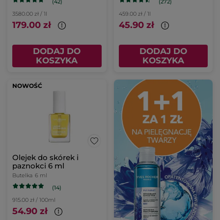
(42)
(272)
3580.00 zł / 1l
459.00 zł / 1l
179.00 zł
45.90 zł
DODAJ DO
DODAJ DO
KOSZYKA
KOSZYKA
NOWOŚĆ
Olejek do skórek i
paznokci 6 ml
Butelka
6 ml
(14)
915.00 zł / 100ml
54.90 zł