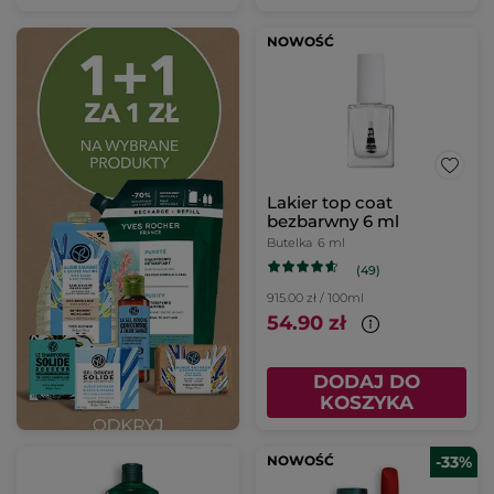
NOWOŚĆ
Lakier top coat
bezbarwny 6 ml
Butelka
6 ml
(49)
915.00 zł / 100ml
54.90 zł
DODAJ DO
KOSZYKA
NOWOŚĆ
-33%