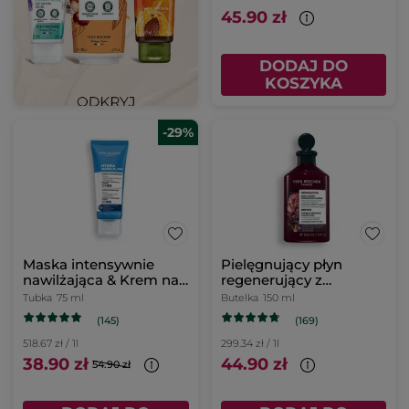
45.90 zł
DODAJ DO
KOSZYKA
-29%
Maska intensywnie
Pielęgnujący płyn
nawilżająca & Krem na
regenerujący z
noc 75 ml
karczochem bio 150 ml
Tubka
75 ml
Butelka
150 ml
(145)
(169)
518.67 zł / 1l
299.34 zł / 1l
38.90 zł
44.90 zł
54.90 zł