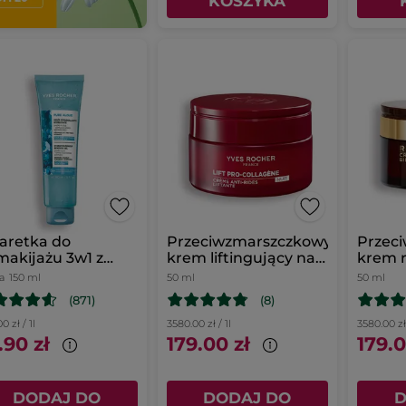
KOSZYKA
aretka do
Przeciwzmarszczkowy
Przec
akijażu 3w1 z
krem liftingujący na
krem 
roalgą 150 ml
noc
na no
a
150 ml
50 ml
50 ml
(871)
(8)
0 zł / 1l
3580.00 zł / 1l
3580.00 zł 
.90 zł
179.00 zł
179.0
DODAJ DO
DODAJ DO
D