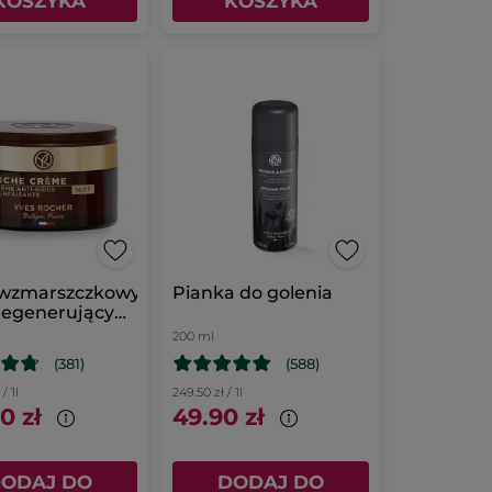
KOSZYKA
KOSZYKA
iwzmarszczkowy
Pianka do golenia
regenerujący
c
200 ml
(381)
(588)
/ 1l
249.50 zł / 1l
0 zł
49.90 zł
ODAJ DO
DODAJ DO