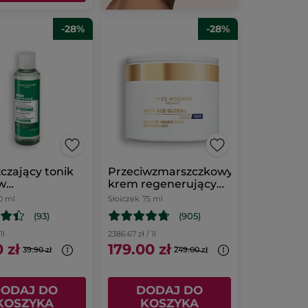
-28%
-28%
czający tonik
Przeciwzmarszczkowy
iw
krem regenerujący
skonałościom
na dzień i na noc &
0 ml
Słoiczek
75 ml
maska na noc 75 ml
(93)
(905)
1l
2386.67 zł / 1l
 zł
179.00 zł
39.90 zł
249.00 zł
ODAJ DO
DODAJ DO
KOSZYKA
KOSZYKA