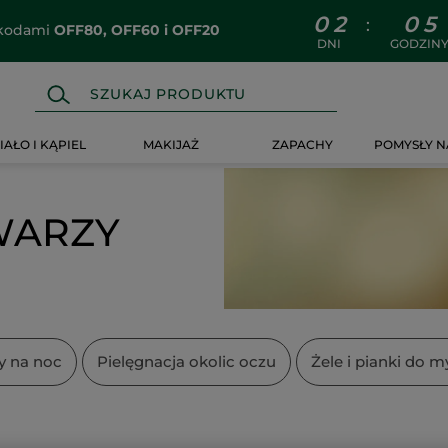
0
2
0
5
:
z kodami
OFF80, OFF60 i OFF20
DNI
GODZIN
IAŁO I KĄPIEL
MAKIJAŻ
ZAPACHY
POMYSŁY N
WARZY
y na noc
Pielęgnacja okolic oczu
Żele i pianki do m