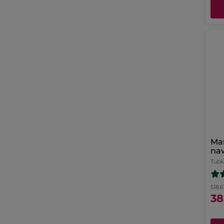
Ma
naw
na 
Tubk
518.67
38