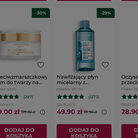
-30%
-29%
zeciwzmarszczkowy
Nawilżający płyn
Oczysz
m do twarzy na
micelarny z
przec
eń 50 ml
mikroalgą 400 ml
niedo
czek
50 ml
Butelka
400 ml
Flakon
15
150 ml
(297)
(1273)
00 zł / 1l
124.75 zł / 1l
192.67 zł / 
9.00 zł
49.90 zł
28.90
199.00 zł
69.90 zł
DODAJ DO
DODAJ DO
D
KOSZYKA
KOSZYKA