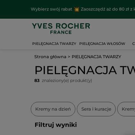
Wybierz swój rabat
Zaoszczędź aż do 80 zł 
PIELĘGNACJA TWARZY
PIELĘGNACJA WŁOSÓW
C
Strona główna
PIELĘGNACJA TWARZY
PIELĘGNACJA T
83
znaleziony(e) produkt(y)
Kremy na dzień
Sera i kuracje
Krem
Filtruj wyniki