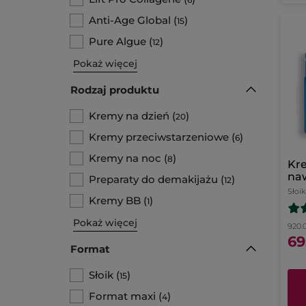
Anti-Age Global
(
)
15
Pure Algue
(
)
12
Pokaż więcej
Rodzaj produktu
Kremy na dzień
(
)
20
Kremy przeciwstarzeniowe
(
)
6
Kremy na noc
(
)
8
Kr
naw
Preparaty do demakijażu
(
)
12
na 
Słoik
Kremy BB
(
)
1
Pokaż więcej
920.0
69
Format
Słoik
(
)
15
Format maxi
(
)
4