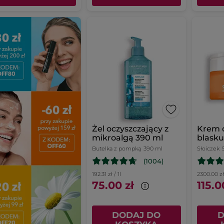
Żel oczyszczający z
Krem 
mikroalgą 390 ml
blasku
Butelka z pompką
390 ml
Słoiczek
(1004)
192.31 zł / 1l
2300.00 zł 
75.00 zł
115.0
DODAJ DO
D