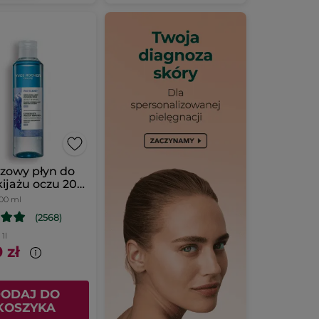
zowy płyn do
ijażu oczu 200
00 ml
(2568)
 1l
 zł
ODAJ DO
KOSZYKA