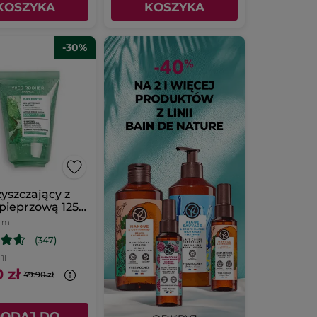
KOSZYKA
KOSZYKA
-30%
zyszczający z
pieprzową 125
5 ml
(347)
 1l
 zł
49.90 zł
ODAJ DO