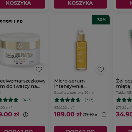
KOSZYKA
KOSZYKA
-30%
STSELLER
zeciwzmarszczkowy
Micro-serum
Żel oc
m do twarzy na
intensywnie
miętą 
eń
rozświetlające 30 ml
ml
l
Butelka z pompką
30 ml
Tubka
12
(423)
(723)
00 zł / 1l
6300.00 zł / 1l
279.20 zł /
9.00 zł
189.00 zł
34.90
269.00 zł
DODAJ DO
DODAJ DO
D