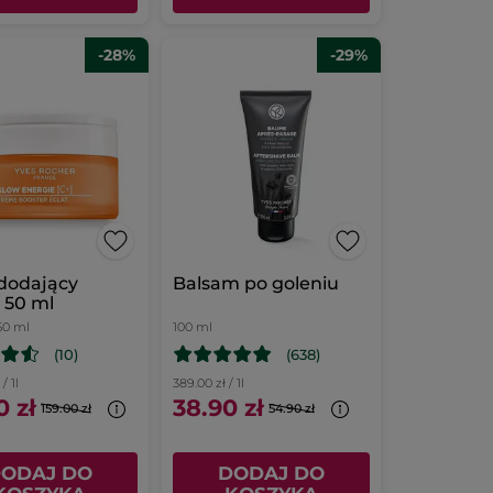
-28%
-29%
dodający
Balsam po goleniu
 50 ml
50 ml
100 ml
(10)
(638)
/ 1l
389.00 zł / 1l
0 zł
38.90 zł
159.00 zł
54.90 zł
ODAJ DO
DODAJ DO