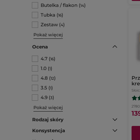
Butelka / flakon
(
)
14
Tubka
(
)
16
Zestaw
(
)
4
Pokaż więcej
Ocena
4.7
(
)
16
1.0
(
)
1
4.8
(
)
Pr
12
kre
3.5
(
)
1
dzi
Słoi
4.9
(
)
3
2780.
Pokaż więcej
13
Rodzaj skóry
Konsystencja