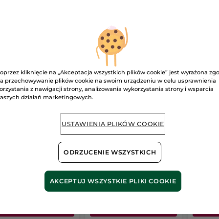
-29%
-29%
STSELLER
BESTSELLER
NOW
oprzez kliknięcie na „Akceptacja wszystkich plików cookie” jest wyrażona zg
a przechowywanie plików cookie na swoim urządzeniu w celu usprawnienia
orzystania z nawigacji strony, analizowania wykorzystania strony i wsparcia
aszych działań marketingowych.
zeciwzmarszczkowy
Krem intensywnie
Nawil
em intensywnie
przeciwzmarszczkowy
SPF 50
USTAWIENIA PLIKÓW COOKIE
generujący
75 ml
40 ml
l
75 ml
Tubka
40
(1515)
(1878)
ODRZUCENIE WSZYSTKICH
67 zł / 1l
1986.67 zł / 1l
119.75 zł 
9.00 zł
149.00 zł
47.90
209.00 zł
209.00 zł
AKCEPTUJ WSZYSTKIE PLIKI COOKIE
DODAJ DO
DODAJ DO
WYB
KOSZYKA
KOSZYKA
K