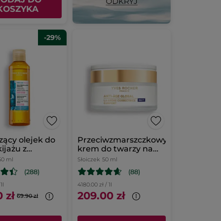
KOSZYKA
-29%
ący olejek do
Przeciwzmarszczkowy
ijażu z
krem do twarzy na
algą 150 ml
noc 50 ml
50 ml
Słoiczek
50 ml
(288)
(88)
1l
4180.00 zł / 1l
 zł
209.00 zł
69.90 zł