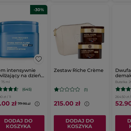
-30%
em intensywnie
Zestaw Riche Crème
Dwufa
ilżający na dzień i
demak
noc 75 ml
ml
75 ml
Butelka
2
(645)
(1)
0 zł / 1l
264.50 zł /
.00 zł
215.00 zł
52.90
99.00 zł
DODAJ DO
DODAJ DO
D
KOSZYKA
KOSZYKA