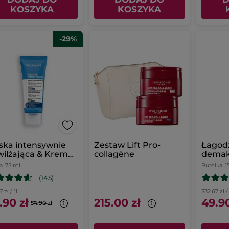
KOSZYKA
KOSZYKA
-29%
ska intensywnie
Zestaw Lift Pro-
Łagodz
ilżająca & Krem
collagène
demak
noc 75 ml
makro
a
75 ml
Butelka
1
(145)
 zł / 1l
332.67 zł / 
.90 zł
215.00 zł
49.90
54.90 zł