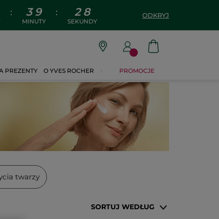
3
9
2
7
:
:
ODKRYJ
Y
MINUTY
SEKUNDY
A PREZENTY
O YVES ROCHER
PROMOCJE
ycia twarzy
SORTUJ WEDŁUG