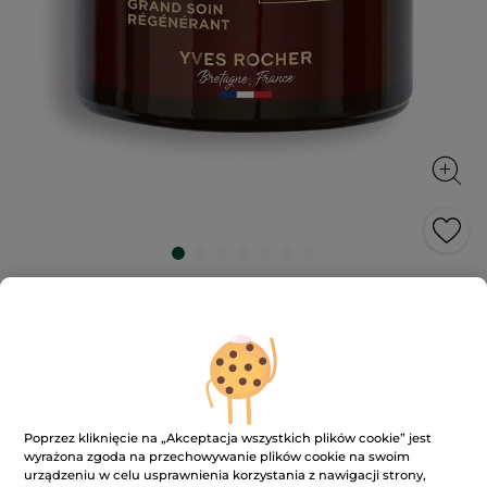
Przeciwzmarszczkowy krem
intensywnie regenerujący
Skóra staje się bardziej elastyczna, miękka, a
zmarszczki są wygładzone.
75 ml
★★★★★
★★★★★
4.8
(1515)
DODAJ RECENZJĘ
Poprzez kliknięcie na „Akceptacja wszystkich plików cookie” jest
4.8
wyrażona zgoda na przechowywanie plików cookie na swoim
na
149.00 zł
209.00 zł
urządzeniu w celu usprawnienia korzystania z nawigacji strony,
-29%
5